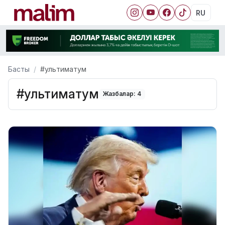
RU
Басты
#ультиматум
#ультиматум
Жазбалар: 4