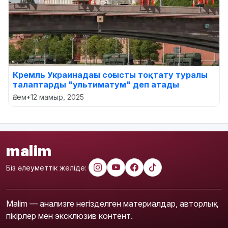
Кремль Украинадағы соғысты тоқтату туралы
талаптарды "ультиматум" деп атады
Әлем
•
12 мамыр, 2025
malim
Біз әлеуметтік желіде:
Malim — анализге негізделген материалдар, авторлық
пікірлер мен эксклюзив контент.