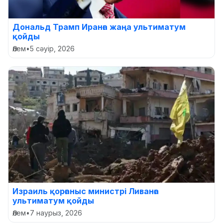
Дональд Трамп Иранға жаңа ультиматум
қойды
Әлем
•
5 сәуір, 2026
Израиль қорғаныс министрі Ливанға
ультиматум қойды
Әлем
•
7 наурыз, 2026