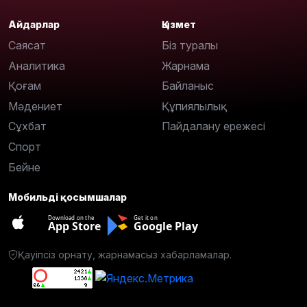
Айдарлар
Қызмет
Саясат
Біз туралы
Аналитика
Жарнама
Қоғам
Байланыс
Мәдениет
Құпиялылық
Сұхбат
Пайдалану ережесі
Спорт
Бейне
Мобильді қосымшалар
Download on the
Get it on
App Store
Google Play
Қауіпсіз орнату, жарнамасыз хабарламалар.