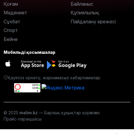
Қоғам
Байланыс
Мәдениет
Құпиялылық
Сұхбат
Пайдалану ережесі
Спорт
Бейне
Мобильді қосымшалар
Download on the
Get it on
App Store
Google Play
Қауіпсіз орнату, жарнамасыз хабарламалар.
© 2025
malim.kz
— Барлық құқықтар қорғалған.
Прайс-парақшасы