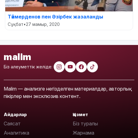
Тәймерденов пен Әзірбек жазаланды
Сұқбат
•
27 мамыр, 2020
malim
Біз әлеуметтік желіде:
Malim — анализге негізделген материалдар, авторлық
пікірлер мен эксклюзив контент.
Айдарлар
Қызмет
Саясат
Біз туралы
Аналитика
Жарнама