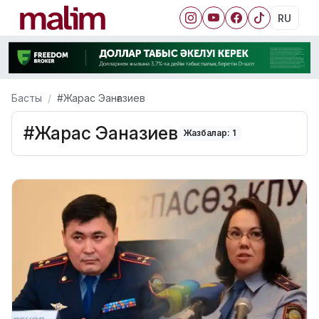
RU
Басты
#Жарас Эанғазиев
#Жарас Эанғазиев
Жазбалар: 1