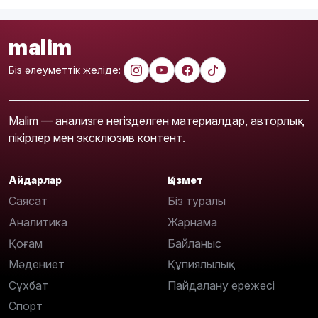
malim
Біз әлеуметтік желіде:
Malim — анализге негізделген материалдар, авторлық
пікірлер мен эксклюзив контент.
Айдарлар
Қызмет
Саясат
Біз туралы
Аналитика
Жарнама
Қоғам
Байланыс
Мәдениет
Құпиялылық
Сұхбат
Пайдалану ережесі
Спорт