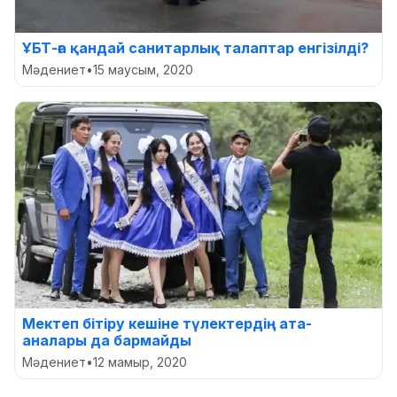
ҰБТ-ға қандай санитарлық талаптар енгізілді?
Мәдениет
•
15 маусым, 2020
Мектеп бітіру кешіне түлектердің ата-
аналары да бармайды
Мәдениет
•
12 мамыр, 2020