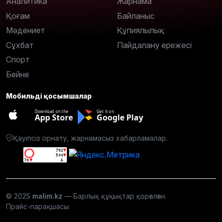
Аналитика
Жарнама
Қоғам
Байланыс
Мәдениет
Құпиялылық
Сұхбат
Пайдалану ережесі
Спорт
Бейне
Мобильді қосымшалар
Download on the
Get it on
App Store
Google Play
Қауіпсіз орнату, жарнамасыз хабарламалар.
© 2025
malim.kz
— Барлық құқықтар қорғалған.
Прайс-парақшасы