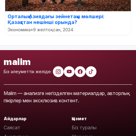
Орталық Азиядағы зейнетақы мөлшері:
Қазақстан нешінші орында?
Экономика
•
9 желтоқсан, 2024
malim
Біз әлеуметтік желіде:
Malim — анализге негізделген материалдар, авторлық
пікірлер мен эксклюзив контент.
Айдарлар
Қызмет
Саясат
Біз туралы