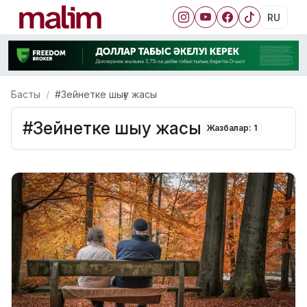
RU
Басты
#Зейнетке шығу жасы
#Зейнетке шығу жасы
Жазбалар: 1