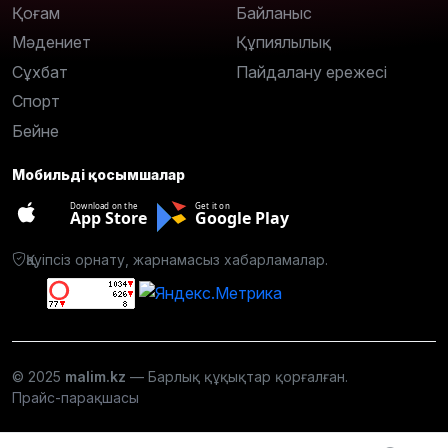
Қоғам
Байланыс
Мәдениет
Құпиялылық
Сұхбат
Пайдалану ережесі
Спорт
Бейне
Мобильді қосымшалар
Download on the
Get it on
App Store
Google Play
Қауіпсіз орнату, жарнамасыз хабарламалар.
© 2025
malim.kz
— Барлық құқықтар қорғалған.
Прайс-парақшасы