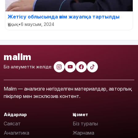
Жетісу облысында әкім жауапқа тартылды
Құқық
•
6 маусым, 2024
malim
Біз әлеуметтік желіде:
Malim — анализге негізделген материалдар, авторлық
пікірлер мен эксклюзив контент.
Айдарлар
Қызмет
Саясат
Біз туралы
Аналитика
Жарнама