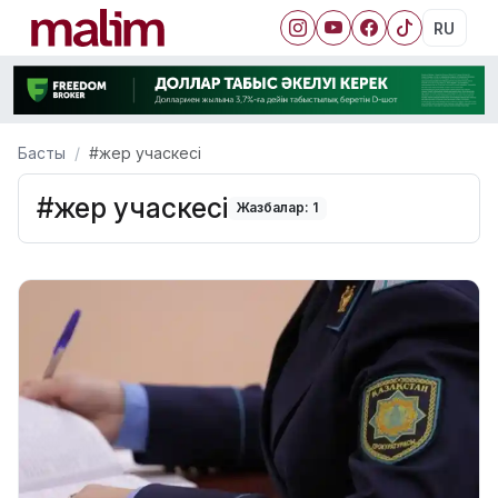
RU
Басты
#жер учаскесі
#жер учаскесі
Жазбалар: 1