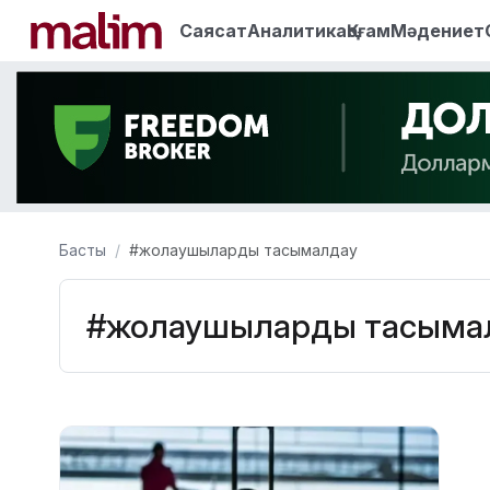
Саясат
Аналитика
Қоғам
Мәдениет
Басты
#жолаушыларды тасымалдау
#жолаушыларды тасыма