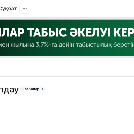
Сұқбат
лдау
Жазбалар: 1