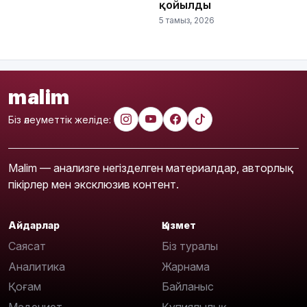
қойылды
5 тамыз, 2026
malim
Біз әлеуметтік желіде:
Malim — анализге негізделген материалдар, авторлық
пікірлер мен эксклюзив контент.
Айдарлар
Қызмет
Саясат
Біз туралы
Аналитика
Жарнама
Қоғам
Байланыс
Мәдениет
Құпиялылық