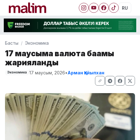
RU
Басты
Экономика
17 маусымға валюта бағамы
жарияланды
17 маусым, 2026
•
Арман Қайыпхан
Экономика