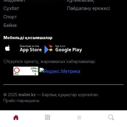
Сұхбат
Пайдалану ережесі
Спорт
Бейне
Мобильді қосымшалар
Download on the
Get it on
App Store
Google Play
Қауіпсіз орнату, жарнамасыз хабарламалар.
© 2025
malim.kz
— Барлық құқықтар қорғалған.
Прайс-парақшасы