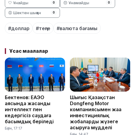
🤍 Ұнайды
😞 Ұнамайды
0
0
😡 Шектен шыққан
0
#доллар
#теңге
#валюта бағамы
Ұқсас мақалалар
Бектенов: ЕАЭО
Шығыс Қазақстан
аясында жасанды
Dongfeng Motor
интеллект пен
компаниясымен жаңа
кедергісіз саудаға
инвестициялық
басымдық беріледі
жобаларды жүзеге
асыруға мүдделі
Бүгін, 17:17
Бүгін, 14:47