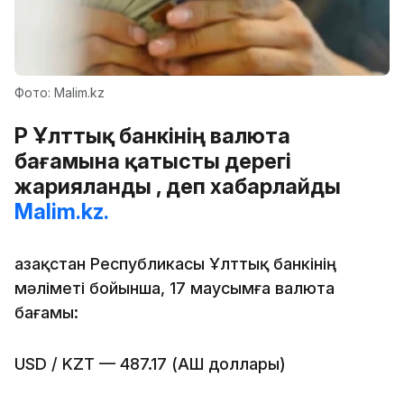
Фото: Malim.kz
ҚР Ұлттық банкінің валюта
бағамына қатысты дерегі
жарияланды , деп хабарлайды
Malim.kz.
Қазақстан Республикасы Ұлттық банкінің
мәліметі бойынша, 17 маусымға валюта
бағамы:
USD / KZT — 487.17 (АҚШ доллары)