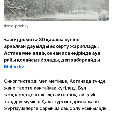
Фото: pixabay
«
Қазгидромет» 30 қараша күніне
арналған дауылды ескерту жариялады.
Астана мен елдің оннан аса өңірінде ауа
райы қолайсыз болады, деп хабарлайды
Malim.kz.
Синоптиктердің мәліметінше, Астанада түнде
және таңертең көктайғақ күтіледі. Бұл
жолдарда қозғалысқа айтарлықтай қауіп
төндіруі мүмкін. Қала тұрғындарына және
жүргізушілерге барынша сақ болу ұсынылады.