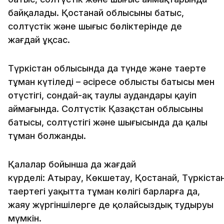
байқалады. Қостанай облысының батыс,
солтүстік және шығыс бөліктерінде де
жағдай ұқсас.
Түркістан облысында да түнде және таңертең
тұман күтіледі – әсіресе облыстың батысы мен
оңтүстігі, сондай-ақ таулы аудандары қауіп
аймағында. Солтүстік Қазақстан облысының
батысы, солтүстігі және шығысында да қалың
тұман болжанды.
Қалалар бойынша да жағдай
күрделі: Атырау, Көкшетау, Қостанай, Түркіст
таңертеңгі уақытта тұман көлігі барларға да,
жаяу жүргіншілерге де қолайсыздық тудыруы
мүмкін.