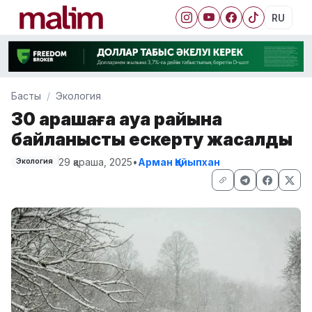
RU
Басты
Экология
30 қарашаға ауа райына
байланысты ескерту жасалды
29 қараша, 2025
•
Арман Қайыпхан
Экология