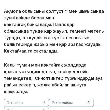
Ақмола облысының солтүстігі мен шығысында
түннің өзінде боран мен
көктайғақ байқалады. Павлодар
облысында түнде қар жауып, төменгі метель
тұрады, ал күндіз солтүстік пен шығыс
бөліктерінде жаңбыр мен қар аралас жауады.
Көктайғақ та сақталады.
Қалың тұман мен көктайғақ жолдарда
қозғалысты қиындатып, көріну деңгейін
төмендетеді. Синоптиктер тұрғындарды ауа
райын ескеріп, жолға абайлап шығуға
шақырады.
🤍 Ұнайды
😞 Ұнамайды
1
0