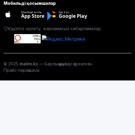
Мобильді қосымшалар
Download on the
Get it on
App Store
Google Play
Қауіпсіз орнату, жарнамасыз хабарламалар.
© 2025
malim.kz
— Барлық құқықтар қорғалған.
Прайс-парақшасы