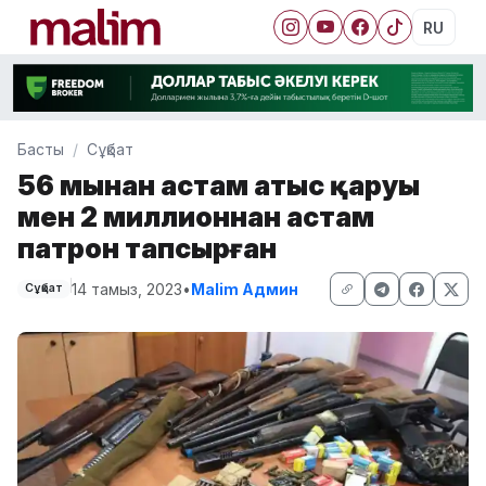
RU
Басты
Сұқбат
56 мыңнан астам атыс қаруы
мен 2 миллионнан астам
патрон тапсырған
14 тамыз, 2023
•
Malim Админ
Сұқбат