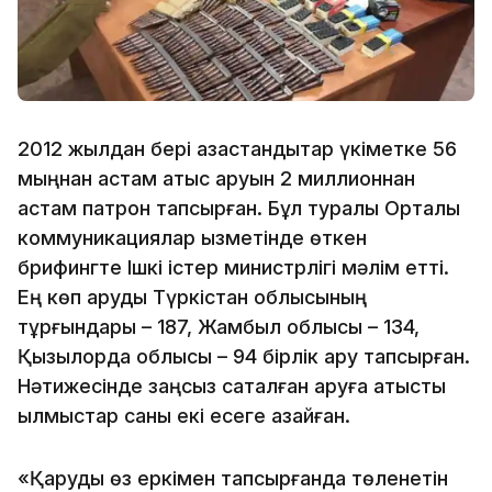
2012 жылдан бері қазақстандықтар үкіметке 56
мыңнан астам атыс қаруын 2 миллионнан
астам патрон тапсырған. Бұл туралы Орталық
коммуникациялар қызметінде өткен
брифингте Ішкі істер министрлігі мәлім етті.
Ең көп қаруды Түркістан облысының
тұрғындары – 187, Жамбыл облысы – 134,
Қызылорда облысы – 94 бірлік қару тапсырған.
Нәтижесінде заңсыз сақталған қаруға қатысты
қылмыстар саны екі есеге азайған.
«Қаруды өз еркімен тапсырғанда төленетін