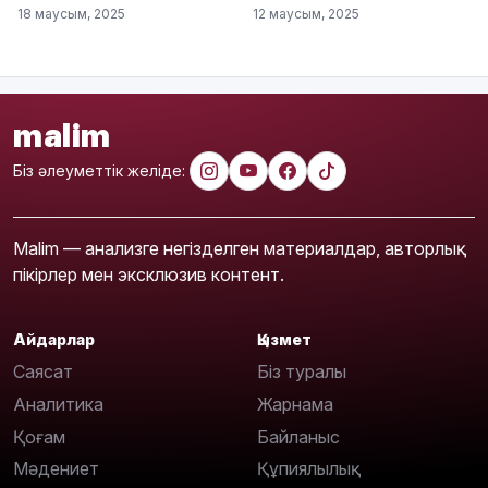
18 маусым, 2025
12 маусым, 2025
malim
Біз әлеуметтік желіде:
Malim — анализге негізделген материалдар, авторлық
пікірлер мен эксклюзив контент.
Айдарлар
Қызмет
Саясат
Біз туралы
Аналитика
Жарнама
Қоғам
Байланыс
Мәдениет
Құпиялылық