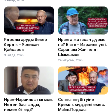
5 қаңтар, 2026
Ядролық қаруды бекер
Иранға жақтасқан дұрыс
бердік – Уәлихан
па? Бізге – Израиль үлгі.
Қайсаров
Сарапшы Жангелді
Шымшықов
3 шілде, 2025
24 маусым, 2025
Иран-Израиль қақтығысы.
Соғыстың бітуіне
Неден басталды,
Кремль мүдделі емес.
немен бітеді?
Malim.Подкаст