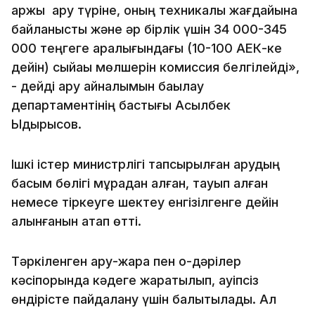
қаржы қару түріне, оның техникалық жағдайына
байланысты және әр бірлік үшін 34 000-345
000 теңгеге аралығындағы (10-100 АЕК-ке
дейін) сыйақы мөлшерін комиссия белгілейді»,
- дейді қару айналымын бақылау
департаментінің бастығы Асылбек
Ыдырысов.
Ішкі істер министрлігі тапсырылған қарудың
басым бөлігі мұрадан қалған, тауып алған
немесе тіркеуге шектеу енгізілгенге дейін
алынғанын атап өтті.
Тәркіленген қару-жарақ пен оқ-дәрілер
кәсіпорында кәдеге жаратылып, қауіпсіз
өндірісте пайдалану үшін балқытылады. Ал