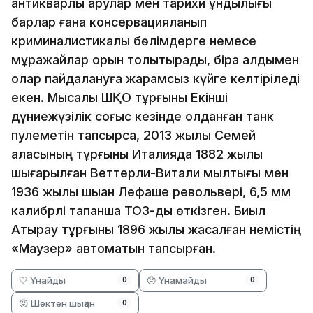
антикварлық қарулар мен тарихи құндылығы
барлар ғана консервацияланып
криминалистикалық бөлімдерге немесе
мұражайлар қорын толықтырады, бірақ алдымен
олар пайдалануға жарамсыз күйге келтіріледі
екен. Мысалы ШҚО тұрғыны Екінші
дүниежүзілік соғыс кезінде қолданған танк
пулеметін тапсырса, 2013 жылы Семей
қаласының тұрғыны Италияда 1882 жылы
шығарылған Веттерли-Витали мылтығы мен
1936 жылы шыққан Лефаше револьвері, 6,5 мм
калибрлі тапанша ТОЗ-ды өткізген. Биыл
Атырау тұрғыны 1896 жылы жасалған немістің
«Маузер» автоматын тапсырған.
🤍 Ұнайды
😞 Ұнамайды
0
0
😡 Шектен шыққан
0