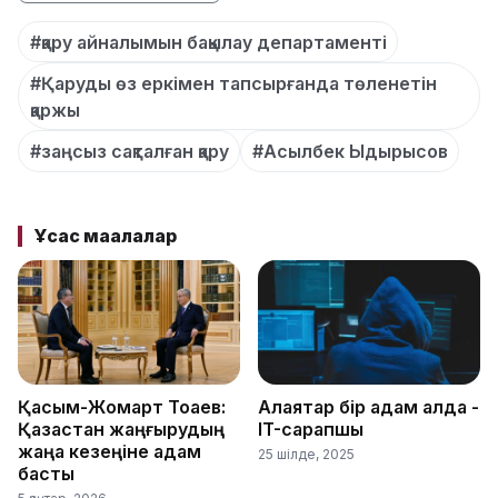
#қару айналымын бақылау департаменті
#Қаруды өз еркімен тапсырғанда төленетін
қаржы
#заңсыз сақталған қару
#Асылбек Ыдырысов
Ұқсас мақалалар
Қасым-Жомарт Тоқаев:
Алаяқтар бір қадам алда -
Қазақстан жаңғырудың
IT-сарапшы
жаңа кезеңіне қадам
25 шілде, 2025
басты