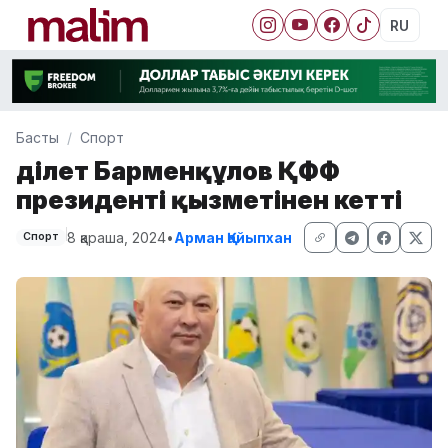
RU
Басты
Спорт
Әділет Барменқұлов ҚФФ
президенті қызметінен кетті
8 қараша, 2024
•
Арман Қайыпхан
Спорт