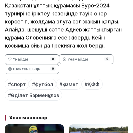
Қазақстан ұлттық құрамасы Еуро-2024
турниріне іріктеу кезеңінде тәуір өнер
көрсетіп, жолдама алуға сәл жақын қалды.
Алайда, шешуші сәтте Адиев жаттықтырған
құрама Словенияға есе жіберді. Кейін
қосымша ойында Грекияға жол берді.
🤍 Ұнайды
😞 Ұнамайды
0
0
😡 Шектен шыққан
0
#спорт
#футбол
#қызмет
#ҚФФ
#Әділет Барменқұлов
Ұқсас мақалалар