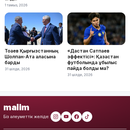
1 тамыз, 2026
Тоқаев Қырғызстанның
«Дастан Сатпаев
Шолпан-Ата қаласына
эффектісі»: Қазақстан
барды
футболында құбылыс
пайда болды ма?
31 шілде, 2026
31 шілде, 2026
malim
Біз әлеуметтік желіде: