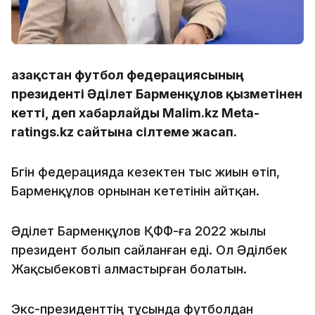
Қазақстан футбол федерациясының
президенті Әділет Барменқұлов қызметінен
кетті, деп хабарлайды Malim.kz Meta-
ratings.kz сайтына сілтеме жасап.
Бүгін федерацияда кезектен тыс жиын өтіп,
Барменқұлов орнынан кететінін айтқан.
Әділет Барменқұлов ҚФФ-ға 2022 жылы
президент болып сайланған еді. Ол Әділбек
Жақсыбековті алмастырған болатын.
Экс-президенттің тұсында футболдан