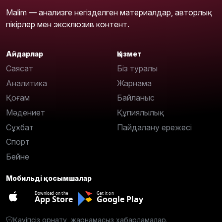
Malim — анализге негізделген материалдар, авторлық
пікірлер мен эксклюзив контент.
Айдарлар
Қызмет
Саясат
Біз туралы
Аналитика
Жарнама
Қоғам
Байланыс
Мәдениет
Құпиялылық
Сұхбат
Пайдалану ережесі
Спорт
Бейне
Мобильді қосымшалар
Download on the
Get it on
App Store
Google Play
Қауіпсіз орнату, жарнамасыз хабарламалар.