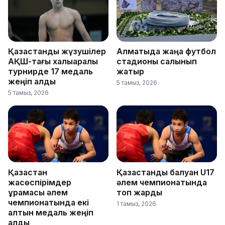
Қазақстандық жүзушілер
Алматыда жаңа футбол
АҚШ-тағы халықаралық
стадионы салынып
турнирде 17 медаль
жатыр
жеңіп алды
5 тамыз, 2026
5 тамыз, 2026
Қазақстан
Қазақстандық балуан U17
жасөспірімдер
әлем чемпионатында
құрамасы әлем
топ жарды
чемпионатында екі
1 тамыз, 2026
алтын медаль жеңіп
алды