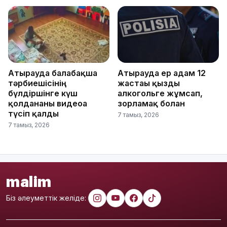
Атырауда балабақша
Атырауда ер адам 12
тәрбиешісінің
жастағы қызды
бүлдіршінге күш
алкогольге жұмсап,
қолданғаны видеоға
зорламақ болған
түсіп қалды
7 тамыз, 2026
7 тамыз, 2026
malim
Біз әлеуметтік желіде: