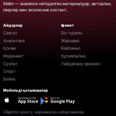
Malim — анализге негізделген материалдар, авторлық
пікірлер мен эксклюзив контент.
Айдарлар
Қызмет
Саясат
Біз туралы
Аналитика
Жарнама
Қоғам
Байланыс
Мәдениет
Құпиялылық
Сұхбат
Пайдалану ережесі
Спорт
Бейне
Мобильді қосымшалар
Download on the
Get it on
App Store
Google Play
Қауіпсіз орнату, жарнамасыз хабарламалар.