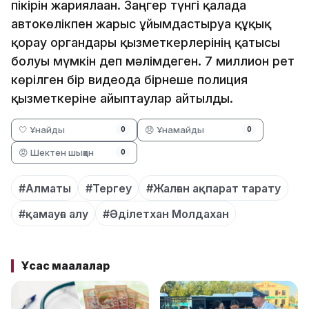
пікірін жариялаған. Заңгер түнгі қалада
автокөлікпен жарыс ұйымдастыруға құқық
қорғау органдары қызметкерлерінің қатысы
болуы мүмкін деп мәлімдеген. 7 миллион рет
көрілген бір видеода бірнеше полиция
қызметкеріне айыптаулар айтылды.
🤍 Ұнайды
😞 Ұнамайды
0
0
😡 Шектен шыққан
0
#Алматы
#Тергеу
#Жалған ақпарат тарату
#қамауға алу
#Әділетхан Молдахан
Ұқсас мақалалар