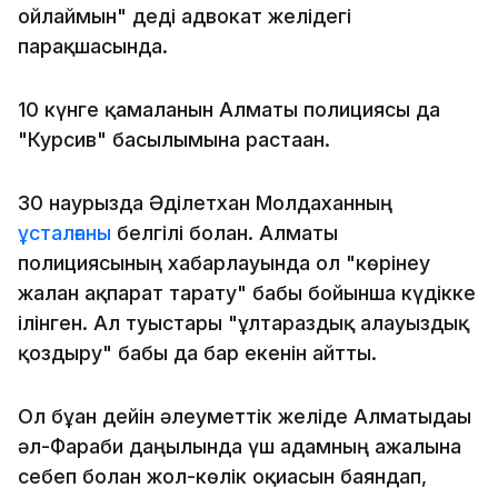
ойлаймын" деді адвокат желідегі
парақшасында.
10 күнге қамалғанын Алматы полициясы да
"Курсив" басылымына растаған.
30 наурызда Әділетхан Молдаханның
ұсталғаны
белгілі болған. Алматы
полициясының хабарлауында ол "көрінеу
жалған ақпарат тарату" бабы бойынша күдікке
ілінген. Ал туыстары "ұлтараздық алауыздық
қоздыру" бабы да бар екенін айтты.
Ол бұған дейін әлеуметтік желіде Алматыдағы
әл-Фараби даңғылында үш адамның ажалына
себеп болған жол-көлік оқиғасын баяндап,