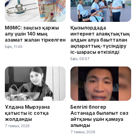
МӘМС: заңсыз қаржы
Қызылордада
алу үшін 140 мың
интернет алаяқтықтың
азамат жалған тіркелген
алдын алуға бағытталған
ақпараттық-түсіндіру
Бүгін, 11:49
іс-шарасы өткізілді
Бүгін, 09:57
Ұлдана Мырзуанға
Белгілі блогер
қатысты іс сотқа
Астанада былапыт сөз
жолданды
айтқаны үшін қамауға
алынды
7 тамыз, 2026
7 тамыз, 2026