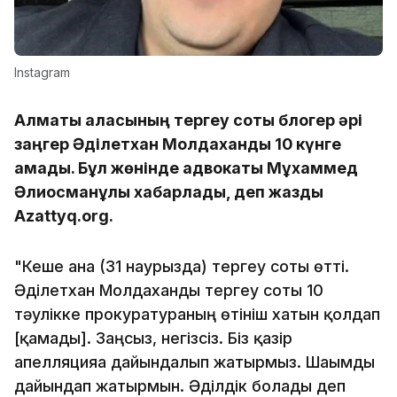
Instagram
Алматы қаласының тергеу соты блогер әрі
заңгер Әділетхан Молдаханды 10 күнге
қамады. Бұл жөнінде адвокаты Мұхаммед
Әлиосманұлы хабарлады, деп жазды
Azattyq.org.
"Кеше ғана (31 наурызда) тергеу соты өтті.
Әділетхан Молдаханды тергеу соты 10
тәулікке прокуратураның өтініш хатын қолдап
[қамады]. Заңсыз, негізсіз. Біз қазір
апелляцияға дайындалып жатырмыз. Шағымды
дайындап жатырмын. Әділдік болады деп