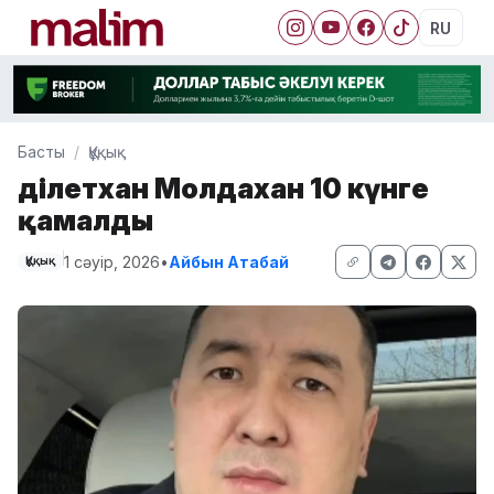
RU
Басты
Құқық
Әділетхан Молдахан 10 күнге
қамалды
1 сәуір, 2026
•
Айбын Атабай
Құқық