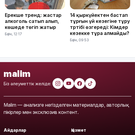
Ерекше тренд: жастар
14 қыркүйектен бастап
алкоголь сатып алып,
тұрғын үй кезегіне тұру
көшеде төгіп жатыр
тәртібі өзгереді: Кімдер
кезекке тұра алмайды?
Бүгін, 12:17
Бүгін, 09:53
malim
Біз әлеуметтік желіде:
Malim — анализге негізделген материалдар, авторлық
пікірлер мен эксклюзив контент.
Айдарлар
Қызмет