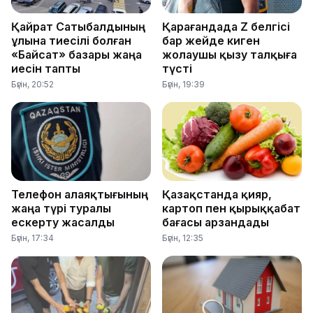
Қайрат Сатыбалдының
Қарағандада Z белгісі
ұлына тиесілі болған
бар жейде киген
«Байсат» базары жаңа
жолаушы қызу талқыға
иесін тапты
түсті
Бүгін, 20:52
Бүгін, 19:39
Телефон алаяқтығының
Қазақстанда қияр,
жаңа түрі туралы
картоп пен қырыққабат
ескерту жасалды
бағасы арзандады
Бүгін, 17:34
Бүгін, 12:35