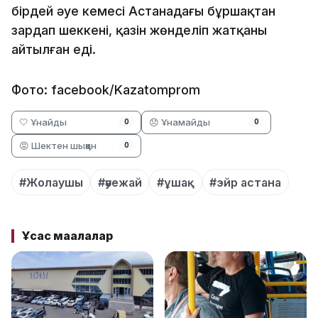
бірдей әуе кемесі Астанадағы бұршақтан
зардап шеккені, қазін жөнделіп жатқаны
айтылған еді.
Фото: facebook/Kazatomprom
🤍 Ұнайды
😞 Ұнамайды
0
0
😡 Шектен шыққан
0
#Жолаушы
#әуежай
#ұшақ
#эйр астана
Ұқсас мақалалар