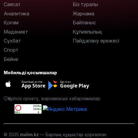
Саясат
Біз туралы
Аналитика
Жарнама
Қоғам
Байланыс
Мәдениет
Құпиялылық
Сұхбат
Пайдалану ережесі
Спорт
Бейне
Мобильді қосымшалар
Download on the
Get it on
App Store
Google Play
Қауіпсіз орнату, жарнамасыз хабарламалар.
© 2025
malim.kz
— Барлық құқықтар қорғалған.