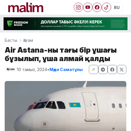
RU
Басты
Қоғам
Air Astana-ның тағы бір ұшағы
бұзылып, ұша алмай қалды
10 тамыз, 2024
•
Мәди Саматұлы
Қоғам