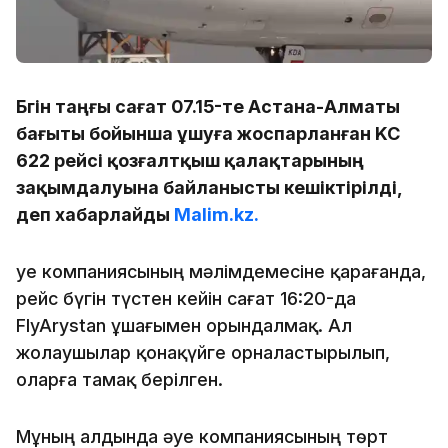
Бүгін таңғы сағат 07.15-те Астана-Алматы
бағыты бойынша ұшуға жоспарланған KC
622 рейсі қозғалтқыш қалақтарының
зақымдалуына байланысты кешіктірілді,
деп хабарлайды
Malim.kz.
Әуе компаниясының мәлімдемесіне қарағанда,
рейс бүгін түстен кейін сағат 16:20-да
FlyArystan ұшағымен орындалмақ. Ал
жолаушылар қонақүйге орналастырылып,
оларға тамақ берілген.
Мұның алдында әуе компаниясының төрт