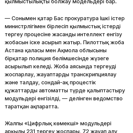
қылмыстылықты болжау модельдері бар.
— Сонымен қатар Бас прокуратура Ішкі істер
министрлігімен бірлесіп қылмыстық істерді
тергеу процесіне жасанды интеллект енгізу
жобасын іске асырып жатыр. Пилоттық жоба
Астана қаласы мен Ақмола облысының
бірқатар полиция бөлімшесінде жүзеге
асырылып келеді. Жоба аясында тергеуді
жоспарлау, жауаптарды транскрипциялау
және талдау, сондай-ақ процестік
құжаттарды автоматты түрде қалыптастыру
модульдері енгізілді, — делінген ведомство
таратқан ақпаратта.
Жалпы «Цифрлық көмекші» модульдері
арқылы 231 тергеу жоспары, 72 жауап алу