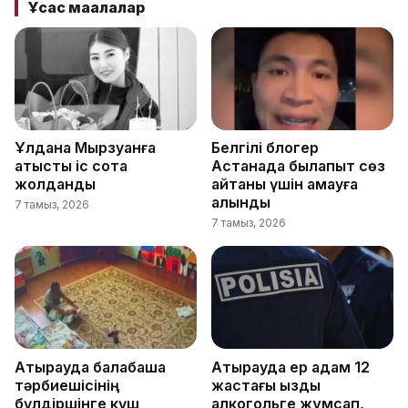
Ұқсас мақалалар
Ұлдана Мырзуанға
Белгілі блогер
қатысты іс сотқа
Астанада былапыт сөз
жолданды
айтқаны үшін қамауға
алынды
7 тамыз, 2026
7 тамыз, 2026
Атырауда балабақша
Атырауда ер адам 12
тәрбиешісінің
жастағы қызды
бүлдіршінге күш
алкогольге жұмсап,