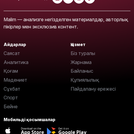
Malim — анализге негізделген материалдар, авторлық
пікірлер мен эксклюзив контент.
Айдарлар
Қызмет
Саясат
Біз туралы
Аналитика
Жарнама
Қоғам
Байланыс
Мәдениет
Құпиялылық
Сұхбат
Пайдалану ережесі
Спорт
Бейне
Мобильді қосымшалар
Download on the
Get it on
App Store
Google Play