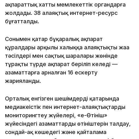
ақпараттық хатты мемлекеттік органдарға
жолдады. 38 алаяқтық интернет-ресурс
бұғатталды.
Сонымен қатар бұқаралық ақпарат
құралдары арқылы халыққа алаяқтықтың жаңа
тәсілдері мен сақтық шаралары жөнінде
тұрақты түрде ақпарат беріліп келеді —
азаматтарға арналған 16 ескерту
жарияланды.
Орталық енгізген шешімдердің қатарында
медиакеңістік пен интернет-алаяқтықтарды
мониторингтеу жүйелері, «e-Өтініш»
жүйесіндегі азаматтардың өтініштерін талдау,
сондай-ақ көшедегі және қайталама