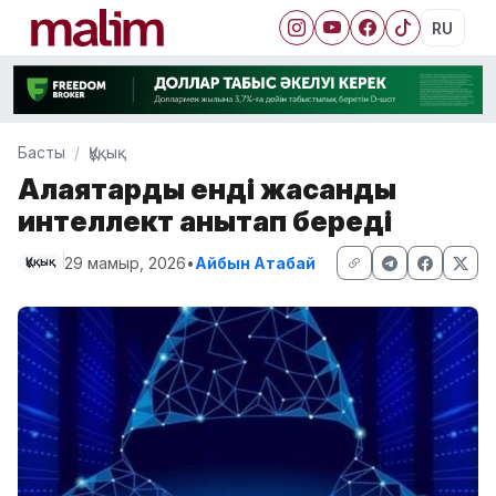
RU
Басты
Құқық
Алаяқтарды енді жасанды
интеллект анықтап береді
29 мамыр, 2026
•
Айбын Атабай
Құқық