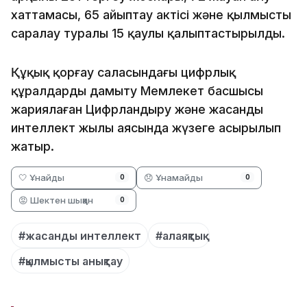
хаттамасы, 65 айыптау актісі және қылмысты
саралау туралы 15 қаулы қалыптастырылды.
Құқық қорғау саласындағы цифрлық
құралдарды дамыту Мемлекет басшысы
жариялаған Цифрландыру және жасанды
интеллект жылы аясында жүзеге асырылып
жатыр.
🤍 Ұнайды
😞 Ұнамайды
0
0
😡 Шектен шыққан
0
#жасанды интеллект
#алаяқтық
#қылмысты анықтау