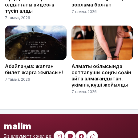
қолданғаны видеоға
зорламақ болған
түсіп қалды
7 тамыз, 2026
7 тамыз, 2026
Абайлаңыз: жалған
Алматы облысында
билет жарға жықпасын!
сотталушы соңғы сөзін
айта алмағандықтан,
7 тамыз, 2026
үкімнің күші жойылды
7 тамыз, 2026
malim
Біз әлеуметтік желіде: