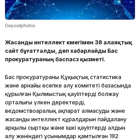
Depositphotos
Жасанды интеллект көмегімен 38 алаяқтық
сайт бұғатталды, деп хабарлайды Бас
прокуратураның баспасөз қызметі.
Бас прокуратураның Құқықтық статистика
және арнайы есепке алу комитеті базасында
құрылған Қылмыстық қауіптерді болжау
орталығы үлкен деректерді,
ведомствоаралық ақпарат алмасуды және
жасанды интеллект құралдарын пайдалану
арқылы сыртқы және ішкі қауіптердің алдын
алу жөніндегі ұсынымдар қамтылған 192