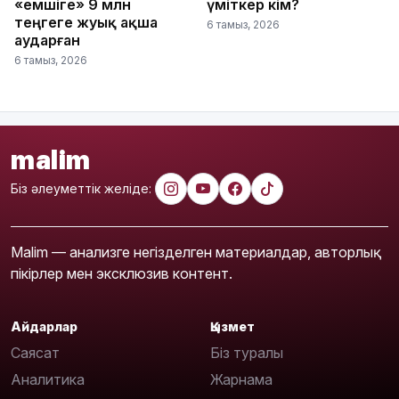
«емшіге» 9 млн
үміткер кім?
теңгеге жуық ақша
6 тамыз, 2026
аударған
6 тамыз, 2026
malim
Біз әлеуметтік желіде:
Malim — анализге негізделген материалдар, авторлық
пікірлер мен эксклюзив контент.
Айдарлар
Қызмет
Саясат
Біз туралы
Аналитика
Жарнама