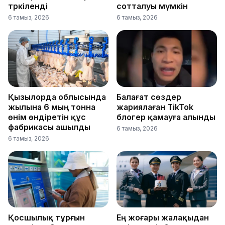
тәркіленді
сотталуы мүмкін
6 тамыз, 2026
6 тамыз, 2026
Қызылорда облысында
Балағат сөздер
жылына 6 мың тонна
жариялаған TikTok
өнім өндіретін құс
блогер қамауға алынды
фабрикасы ашылды
6 тамыз, 2026
6 тамыз, 2026
Қосшылық тұрғын
Ең жоғары жалақыдан