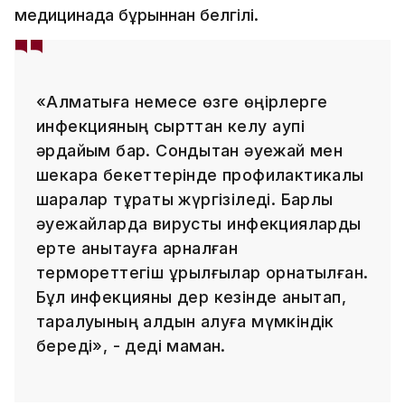
медицинада бұрыннан белгілі.
«Алматыға немесе өзге өңірлерге
инфекцияның сырттан келу қаупі
әрдайым бар. Сондықтан әуежай мен
шекара бекеттерінде профилактикалық
шаралар тұрақты жүргізіледі. Барлық
әуежайларда вирустық инфекцияларды
ерте анықтауға арналған
термореттегіш құрылғылар орнатылған.
Бұл инфекцияны дер кезінде анықтап,
таралуының алдын алуға мүмкіндік
береді», - деді маман.