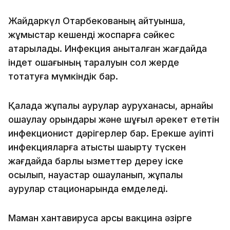
Жайдаркүл Отарбекованың айтуынша,
жұмыстар кешенді жоспарға сәйкес
атқарылады. Инфекция анықталған жағдайда
індет ошағының таралуын сол жерде
тоқтатуға мүмкіндік бар.
Қалада жұқпалы аурулар ауруханасы, арнайы
оқшаулау орындары және шұғыл әрекет ететін
инфекционист дәрігерлер бар. Ерекше қауіпті
инфекцияларға қатысты шақырту түскен
жағдайда барлық қызметтер дереу іске
қосылып, науқастар оқшауланып, жұқпалы
аурулар стационарында емделеді.
Маман хантавирусқа қарсы вакцина әзірге