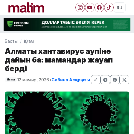
RU
Басты
Қоғам
Алматы хантавирус қаупіне
дайын ба: мамандар жауап
берді
12 мамыр, 2026
•
Сабина Асқарқызы
Қоғам