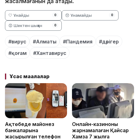
жасалмағанын да атады.
🤍 Ұнайды
😞 Ұнамайды
0
0
😡 Шектен шыққан
0
#вирус
#Алматы
#Пандемия
#дәрігер
#қоғам
#Хантавирус
Ұқсас мақалалар
Ақтөбеде майонез
Онлайн-казиноны
банкаларына
жарнамалаған Қайсар
жасырылған телефон
Хамза 7 жылға