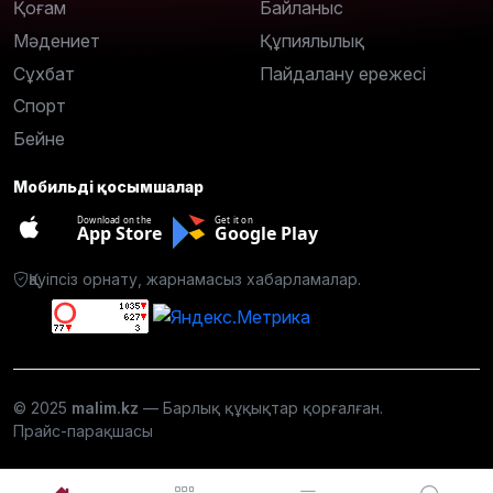
Қоғам
Байланыс
Мәдениет
Құпиялылық
Сұхбат
Пайдалану ережесі
Спорт
Бейне
Мобильді қосымшалар
Download on the
Get it on
App Store
Google Play
Қауіпсіз орнату, жарнамасыз хабарламалар.
© 2025
malim.kz
— Барлық құқықтар қорғалған.
Прайс-парақшасы