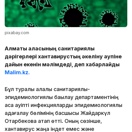
pixabay.com
Алматы қаласының санитариялық
дәрігерлері хантавирустың әкеліну қаупіне
дайын екенін мәлімдеді, деп хабарлайды
Malim.kz.
Бұл туралы қалалық санитариялық-
эпидемиологиялық бақылау департаментінің
аса қауіпті инфекцияларды эпидемиологиялық
қадағалау бөлімінің басшысы Жайдаркүл
Отарбекова атап өтті. Оның сөзінше,
хантавирус жаңа індет емес және