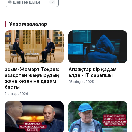
😡 Шектен шыққан
0
Ұқсас мақалалар
Қасым-Жомарт Тоқаев:
Алаяқтар бір қадам
Қазақстан жаңғырудың
алда - IT-сарапшы
жаңа кезеңіне қадам
25 шілде, 2025
басты
5 қаңтар, 2026