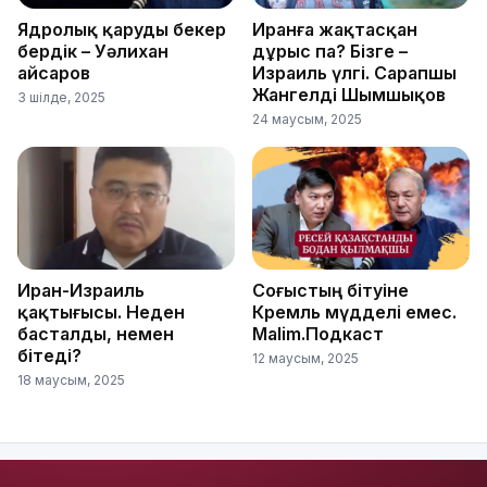
Ядролық қаруды бекер
Иранға жақтасқан
бердік – Уәлихан
дұрыс па? Бізге –
Қайсаров
Израиль үлгі. Сарапшы
Жангелді Шымшықов
3 шілде, 2025
24 маусым, 2025
Иран-Израиль
Соғыстың бітуіне
қақтығысы. Неден
Кремль мүдделі емес.
басталды, немен
Malim.Подкаст
бітеді?
12 маусым, 2025
18 маусым, 2025