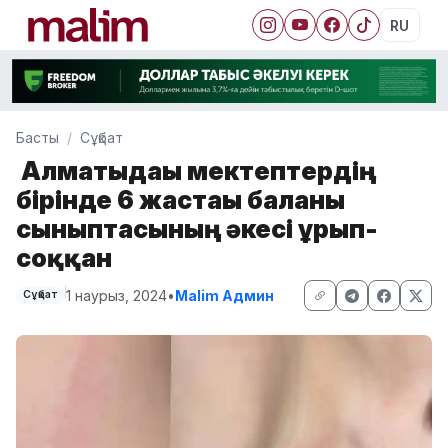
RU
Басты
Сұқбат
Алматыдағы мектептердің
бірінде 6 жастағы баланы
сыныптасының әкесі ұрып-
соққан
1 наурыз, 2024
•
Malim Админ
Сұқбат