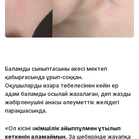
Баламды сыныптасының әкесі мектеп
қабырғасында ұрып-соққан.
Оқушылардың өзара төбелесінен кейін ер
адам баламды осылай жазалаған, деп жазды
жәбірленушінің анасы әлеуметтік желідегі
парақшасында.
«Ол кісінің ә
кімшілік айыппұлмен құтылып
кеткенін қаламаймын
. Заң шеңберінде жауапқа