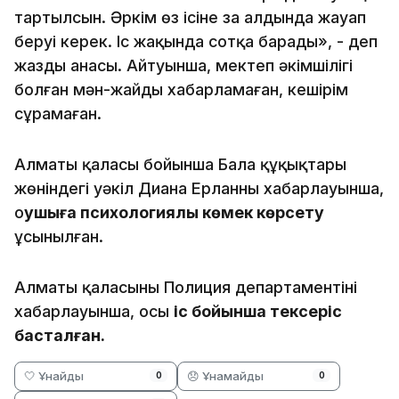
тартылсын. Әркім өз ісіне заң алдында жауап
беруі керек. Іс жақында сотқа барады», - деп
жазды анасы. Айтуынша, мектеп әкімшілігі
болған мән-жайды хабарламаған, кешірім
сұрамаған.
Алматы қаласы бойынша Бала құқықтары
жөніндегі уәкіл Диана Ерланның хабарлауынша,
о
қушыға психологиялық көмек көрсету
ұсынылған.
Алматы қаласының Полиция департаментінің
хабарлауынша, осы
іс бойынша тексеріс
басталған.
🤍 Ұнайды
😞 Ұнамайды
0
0