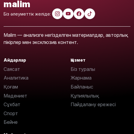
malim
Біз әлеуметтік желіде:
Malim — анализге негізделген материалдар, авторлық
пікірлер мен эксклюзив контент.
Айдарлар
Қызмет
Саясат
Біз туралы
Аналитика
Жарнама
Қоғам
Байланыс
Мәдениет
Құпиялылық
Сұхбат
Пайдалану ережесі
Спорт
Бейне