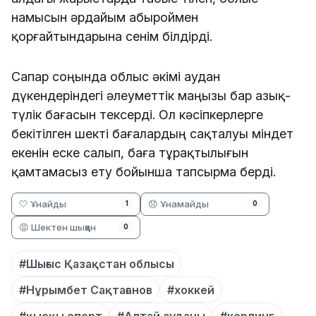
намысын әрдайым абыроймен 
қорғайтындарына сенім білдірді.
Сапар соңында облыс әкімі аудан 
дүкендеріндегі әлеуметтік маңызы бар азық-
түлік бағасын тексерді. Ол кәсіпкерлерге 
бекітілген шекті бағалардың сақталуы міндет 
екенін еске салып, баға тұрақтылығын 
қамтамасыз ету бойынша тапсырма берді.
🤍 Ұнайды
😞 Ұнамайды
1
0
😡 Шектен шыққан
0
#Шығыс Қазақстан облысы
#Нұрымбет Сақтағанов
#хоккей
#қысқы спорт
#Алтай ауданы
#керлинг