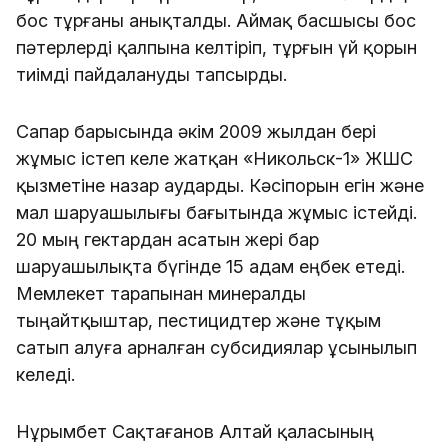
бос тұрғаны анықталды. Аймақ басшысы бос 
пәтерлерді қалпына келтіріп, тұрғын үй қорын 
тиімді пайдалануды тапсырды.
Сапар барысында әкім 2009 жылдан бері 
жұмыс істеп келе жатқан «Никольск-1» ЖШС 
қызметіне назар аударды. Кәсіпорын егін және 
мал шаруашылығы бағытында жұмыс істейді. 
20 мың гектардан асатын жері бар 
шаруашылықта бүгінде 15 адам еңбек етеді. 
Мемлекет тарапынан минералды 
тыңайтқыштар, пестицидтер және тұқым 
сатып алуға арналған субсидиялар ұсынылып 
келеді.
Нұрымбет Сақтағанов Алтай қаласының 