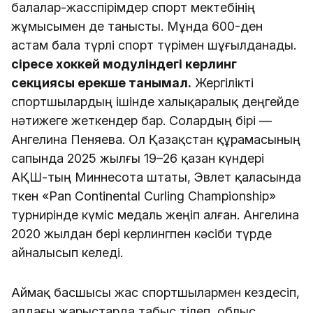
балалар-жасөспірімдер спорт мектебінің 
жұмысымен де танысты. Мұнда 600-ден 
астам бала түрлі спорт түрімен шұғылданады. 
Әсіресе хоккей модуліндегі керлинг 
секциясы ерекше танымал.
 Жергілікті 
спортшылардың ішінде халықаралық деңгейде 
нәтижеге жеткендер бар. Солардың бірі — 
Ангелина Пеняева. Ол Қазақстан құрамасының 
сапында 2025 жылғы 19–26 қазан күндері 
АҚШ-тың Миннесота штаты, Эвлет қаласында 
өткен «Pan Continental Curling Championship» 
турнирінде күміс медаль жеңіп алған. Ангелина 
2020 жылдан бері керлингпен кәсіби түрде 
айналысып келеді.
Аймақ басшысы жас спортшылармен кездесіп, 
алдағы жарыстарда табыс тілеп, облыс 