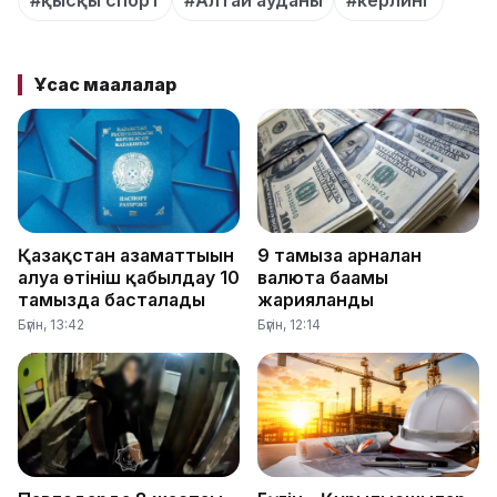
Ұқсас мақалалар
Қазақстан азаматтығын
9 тамызға арналған
алуға өтініш қабылдау 10
валюта бағамы
тамызда басталады
жарияланды
Бүгін, 13:42
Бүгін, 12:14