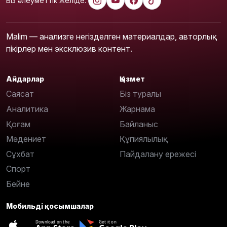
Біз әлеуметтік желіде:
Malim — анализге негізделген материалдар, авторлық
пікірлер мен эксклюзив контент.
Айдарлар
Қызмет
Саясат
Біз туралы
Аналитика
Жарнама
Қоғам
Байланыс
Мәдениет
Құпиялылық
Сұхбат
Пайдалану ережесі
Спорт
Бейне
Мобильді қосымшалар
Download on the
Get it on