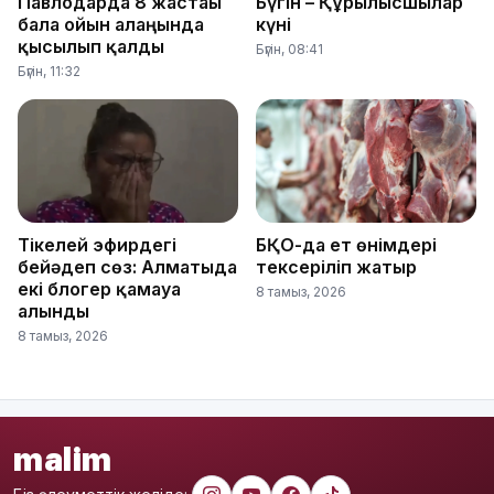
Павлодарда 8 жастағы
Бүгін – Құрылысшылар
бала ойын алаңында
күні
қысылып қалды
Бүгін, 08:41
Бүгін, 11:32
Тікелей эфирдегі
БҚО-да ет өнімдері
бейәдеп сөз: Алматыда
тексеріліп жатыр
екі блогер қамауға
8 тамыз, 2026
алынды
8 тамыз, 2026
malim