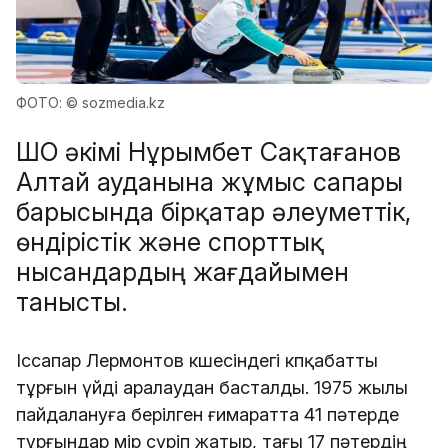
ФОТО: © sozmedia.kz
ШҚО әкімі Нұрымбет Сақтағанов 
Алтай ауданына жұмыс сапары 
барысында бірқатар әлеуметтік, 
өндірістік және спорттық 
нысандардың жағдайымен 
танысты. 
Іссапар Лермонтов көшесіндегі көпқабатты 
тұрғын үйді аралаудан басталды. 1975 жылы 
пайдалануға берілген ғимаратта 41 пәтерде 
тұрғындар өмір сүріп жатыр, тағы 17 пәтердің 