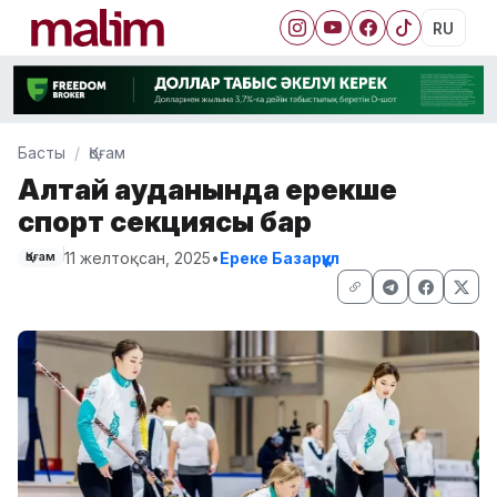
RU
Басты
Қоғам
Алтай ауданында ерекше
спорт секциясы бар
11 желтоқсан, 2025
•
Ереке Базарқұл
Қоғам