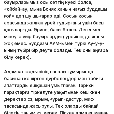
бауырларымыз осы сәттiң куәсi болса,
«ойбай-ау, мына Боняк ханың нағыз буддашы
ғой» деп шу шығарар едi. Сосын қосын
арасында жалған үрей тудырғаны үшiн басы
қағылар-ды. Әрине, басы болса. Дегенмен
мiнеуге үйiр бауырлардың үрейiнiң де жаны
жоқ емес. Буддизм АУМ-ымен түркi Ау-у-у-
ының түбiрi бiр деуге болады. Тек оны аңғара
бiлу керек).
Адамзат жады өзiнiң саналы ғұмырында
басынан кешiрген дүрбелеңдер мен табиғи
апаттарды ешқашан ұмытпаған. Тарихи
парақтарға тiркелуге уақытынан кешiккен
деректер сөз, ырым, ғұрып-дәс­түр, миф
тасасында жасырулы. Тек оларды байқай
бiлетiн таным көзi керек. Пiскен алма ешқашан