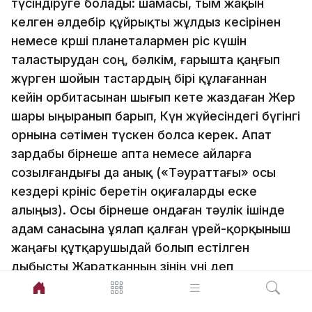
түсiндiруге болады: шамасы, тым жақын
келген әлдебiр құйрықты жұлдыз кесiрiнен
немесе көршi планеталармен өрiс күшiн
таластырудан соң, бәлкiм, ғарышта қаңғып
жүрген шойын тастардың бiрi құлағаннан
кейiн орбитасынан шығып кете жаздаған Жер
шары ыңыранып барып, Күн жүйе­сiндегi бүгiнгi
орнына сәтiмен түскен болса керек. Апат
зардабы бiрнеше апта немесе айларға
созылғандығы да анық («Тәураттағы» осы
кездерi көрiнiс беретiн оқи­ғаларды еске
алыңыз). Осы бiрнеше ондаған тәулiк iшiнде
адам санасына ұялап қалған үрей-қорқыныш
жаңағы құтқарушыдай болып естiлген
дыбысты Жаратқанның өзiнiң үнi деп
қабылдауға молынан жетiп-артылатын. Екi
жарты шардағы адамдар қиялын тербеп,