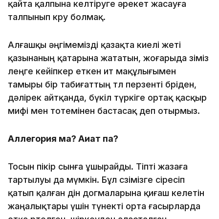
қайта қалпына келтiруге әрекет жасауға
талпынып көру болмақ.
Алғашқы әңгiмемiздi қазақта киелi жетi
қазынаның қатарына жататын, жоғарыда өзiмiз
өлеңге кейiпкер еткен ит мақұлығымен
тамыры бiр табиғаттың төл перзентi бөрiден,
дәлiрек айтқанда, бүкiл түркiге ортақ қасқыр
мифi мен тотемiнен бастасақ деп отырмыз.
Аллегория ма? Ақиқат па?
Тосын пiкiр сынға ұшырайды. Тiптi жазаға
тартылуы да мүмкiн. Бұл сөзiмiзге сiресiп
қатып қалған дiн дог­ма­ларына қиғаш келетiн
жаңалықтары үшiн түнектi орта ғасырларда