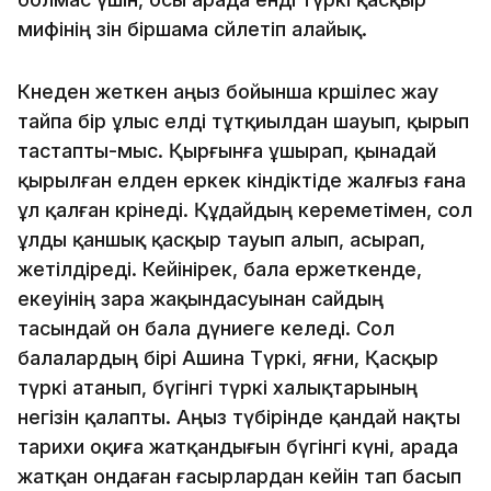
мифiнiң өзiн бiршама сөйлетiп алайық.
Көнеден жеткен аңыз бойынша көршiлес жау
тайпа бiр ұлыс елдi тұтқиылдан шауып, қырып
тастапты-мыс. Қырғынға ұшырап, қынадай
қырылған елден еркек кiндiктiде жалғыз ғана
ұл қалған көрiнедi. Құдайдың кереметiмен, сол
ұлды қаншық қасқыр тауып алып, асырап,
жетiлдiредi. Кейiнiрек, бала ержеткенде,
екеуiнiң өзара жақындасуынан сайдың
тасындай он бала дүниеге келедi. Сол
балалардың бiрi Ашина Түркi, яғни, Қасқыр
түркi атанып, бүгiнгi түркi халықтарының
негiзiн қалапты. Аңыз түбiрiнде қандай нақ­ты
тарихи оқиға жатқандығын бүгiнгi күнi, арада
жатқан ондаған ғасырлардан кейiн тап басып