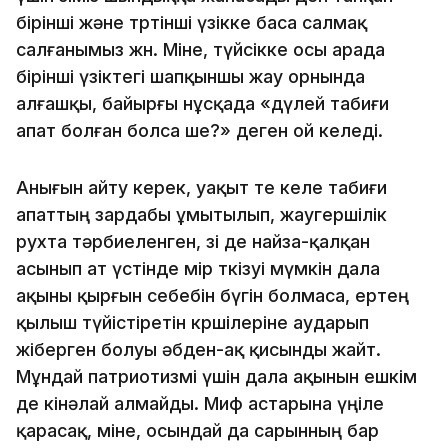
бiрiншi және төртiншi үзiкке баса салмақ
салғанымыз жөн. Мiне, түйсiкке осы арада
бiрiншi үзiктегi шап­қыншы жау орнында
алғашқы, байырғы нұсқада «дүлей табиғи
апат болған болса ше?» деген ой келедi.
Анығын айту керек, уақыт өте келе табиғи
апаттың зардабы ұмытылып, жаугершiлiк
рухта тәрбиеленген, өзi де найза-қалқан
асынып ат үстiнде өмiр өткiзуi мүмкiн дала
ақыны қырғын себебiн бүгiн болмаса, ертең
қылыш түйiстiретiн көршiлерiне ау­­дарып
жiберген болуы әбден-ақ қисынды жайт.
Мұндай пат­риотизмi үшiн дала ақынын ешкiм
де кiнәлай алмайды. Миф астарына үңiле
қарасақ, мiне, осындай да сарынның бар