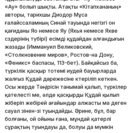
«Ау» болып шықты. Атақты «Кiтапха­на­ның»
авторы, тарихшы Диодор Мұса
ғалайссаламның Синай тауында негiзгi он
қағиданы Яо немесе Яу (Яхья немесе Яхве
сөздерiнiң түбiрi) есiмдi құдайдан алғандығын
жазады (Иммануил Великовский,
«Столкновение миров», Ростов-на Дону,
«Феникс» баспасы, 113-бет). Байқайсыз ба,
түркiлiк қасқыр тотемi иудей бауырларда
жалғыз Құдай дәрежесiне көтерiлiп кеткен.
Осы жерде Тәңiрiсiн танымай қалып, түр­кiлер
қателестi ме, әлде қасқырды Құдай қылып
жiберiп жебiрей ағайындар алжасты ма деген
сауал өзiнен-өзi туындайды. Әрине, бұл, бар
болғаны, ой ойыны ғана, мұндай қатерлi
сұрақтың туындауы да, болуы да мүмкiн