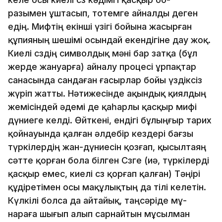
разымен ұштасып, тотемге айналды деген
едiң. Мифтiң екiн­­­­шi үзiгi бойына жасырған
құпияның шешiмi осындай екен­­дi­­гiне дау жоқ.
Киелi сөздiң символдық мәнi бар затқа (бұл
жер­­де жануарға) айналу процесi ұрпақтар
санасында сандаған ға­­сырлар бойы үздiксiз
жүрiп жатты. Нәтижесiнде ақындық қиял­­дың
жемiсiндей әдемi де қаһарлы қасқыр мифi
дүниеге кел­дi. Өйткенi, ендiгi бұлыңғыр тарих
қойнауында қалған әлдебiр кездерi бағзы
түркiлердiң жан-дүниесiн қозғап, қы­­сыл­­таяң
сәтте қорған бола бiлген Сөзге (иә, түркiлердi
қас­қыр емес, киелi сөз қорғап қалған) Тәңiрi
құдiретiмен осы ма­құ­­лықтың да тiлi келетiн.
Күлкiлi болса да айтайық, таңсәрiде мұ­­
нараға шығып алып сарнайтын мұсылман