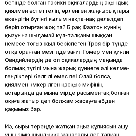
бетiнде болған тарихи оқи­ғалардың ақындық
қиялмен әспеттелiп, әрленген жаңғы­­­рық­­­тары
екендiгiн бүгiнгi ғылым нақпа-нақ дәлелдеп
берiп отыр­­ған жоқ па? Бiрақ Фаэтон күннiң
қызуына шыдамай күл-талқаны шыққан
немесе тоғыз жыл берiспеген Троя бiр түн­де
отқа оранған мезгiлде зағип Гомер мен қияли
Овидий­лер­дiң де ол оқиғалардың маңында
болмақ түгiлi мына жарық дү­ниеге әлi келме­
гендiктерi белгiлi емес пе! Олай болса,
қиялмен көм­керiлген қасқыр мифiнiң
астарында да мына өмiрде расымен-ақ болған
оқиға жатыр деп болжам жасауға әбден
қақымыз бар.
Иә, сыры тереңде жатқан аңыз құпиясын ашу
үшiн өзiмiз шындыққа жанасады деп тапқан