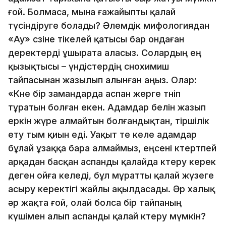
ғой. Болмаса, мына ғажайыпты қалай
түсiндiруге болады? Әлемдiк мифологиядан
«Ау» сөзiне тiкелей қатысы бар ондаған
деректердi ұшырата аласыз. Солардың ең
қызықтысы – үндiстердiң снохимиш
тайпасынан жазылып алынған аңыз. Олар:
«Көне бiр замандарда аспан жерге төнiп
тұратын болған екен. Адамдар белiн жазып
еркiн жүре алмайтын болғандықтан, тiршiлiк
ету тым қиын едi. Уақыт өте келе адамдар
бұлай ұзаққа бара алмаймыз, еңсенi көтертпей
арқадан басқан аспанды қалайда көтеру керек
деген ойға келедi, бұл мұратты қалай жүзеге
асыру керектiгi жайлы ақылдасады. Әр халық
әр жақта ғой, олай болса бiр тайпаның
күшiмен алып аспанды қалай көтеру мүмкiн?