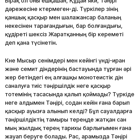
Бiрақ ол оны ешқашан, Құдай яки, Тәңiрi
дәрежесiне көтермеген-дi. Түркiлер өзiнiң
қаншық қасқыр мен шалажансар баланың
некесiнен тарағандығын, бар бол­ғандығы,
құдiретi шексiз Жаратқанның бiр кереметi
деп қана түсiнетiн.
Көне Мысыр сенiмдерi мен кейiнгi үндi-иран
және семит дiндерiнiң бастауында тұрған әрi
жер бетiндегi ең алғашқы монотеистiк дiн
саналуға тиiс тәңiршiлдiк неге қасқыр
тотемiнiң тасасында қалып қоймады? Түркiде
неге алдымен Тәңiрi, содан кейiн ғана барып
қасқыр ауызға алынып келдi? Бұл сауалдарға
тәңiршiлдiктiң тамыры тереңде жатқан сан
мың жылдық терең тарихы барлығымен ғана
жауап беруге болады. Рас, арамызда Тәңiрi