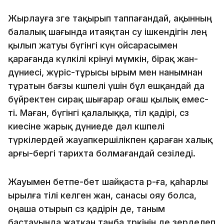
Жырлауға өзге тақырып таппағандай, ақынның
балалық шағында итаяқтан су iшкендiгiн өлең
қылып жатуы бүгiнгi күн ойсарасымен
қарағанда күлкiлi көрiнуi мүмкiн, бiрақ жан-
дүниесi, жүрiс-тұрысы ырым мен нанымнан
тұратын бағзы көшпелi үшiн бұл ешқандай да
бүйректен сирақ шығарар оғаш қылық емес-
тi. Маған, бүгiнгi қалалыққа, тiл қадiрi, сөз
киесiне жарық дүниеде дәл көшпелi
түркiлердей жауапкершiлiкпен қараған халық
арғы-бергi тарихта болмағандай сезiледi.
Жауымен бетпе-бет шайқаста р-ға, қаһарлы
ырылға тiлi келген жан, санасы ояу болса,
оңаша отырып сөз қадiрiн де, таным
бастауында жатқан таңба төркiнiн де зерделеп