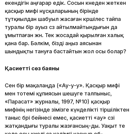
екендiгiн аңғарар едiк. Сосын көнеден жеткен
қасқыр ми­фi нұсқаларының бiрiнде
тұтқиылдан шабуыл жасаған көр­шi­­лес тайпа
туралы бiр ауыз сөз айтылмайтындығын да
ұмыт­па­ған жөн. Тек жосадай қырылған халық
қана бар. Бәл­кiм, бiздi аңыз аясынан
шындықты тануға бастайтын жол осы болар?
Қасиеттi сөз баяны
Сен бiр мақалаңда («Ау-у-у». Қасқыр мифi
мен тотемi құпиясын шешуге талпыныс,
«Парасат» журналы, 1997, №10) қас­қыр
мифiнiң негiзiнде өзiмiзге күнделiктi тiршiлiктен
таныс бөрi бейнесi емес, қасиеттi «ау» сөзi
жатқандығы туралы жаз­­­­­­­­ғансың-ды. Уақыт өте
келе осы киелi сөз кәдiмгi қасқыр об­­­­­­