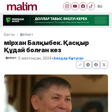
RU
Басты
Әдебиет
Әмірхан Балқыбек. Қасқыр
Құдай болған кез
5 желтоқсан, 2024
•
Аялдар Күнтуған
Әдебиет