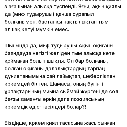
өз ағашынан алысқа түспейдi. Яғни, ақын қиялы
да (миф тудырушы) қанша сұрапыл
болғанымен, бастапқы нақтылықтан тым
алшақ кетуi мүмкiн емес.
Шынында да, миф тудырушы Ақын оқиғаны
баяндауда негiзгi желiден тым алыс­қа кете
қоймаған болып шықты. Ол бар бол­ғаны,
болған оқиғаны далалықтардың тарпаң
дүниетанымына сай лайықтап, шеберлiкпен
көркемдей бiлген. Шамасы, оның бүгiнгi
ұрпақтарының миына сыймай жүргенi де сол
бағзы заманғы еркiн дала поэзиясының
көркемдiк әдiс-тәсiлдерi болар?!
Бiздiңше, көркем қиял тасасына жасырынған