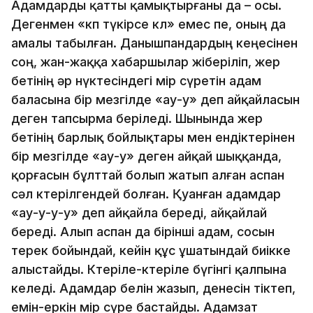
Адамдарды қатты қамықтыр­ғаны да – осы.
Дегенмен «көп түкiрсе көл» емес пе, оның да
амалы табылған. Данышпандардың кеңесiнен
соң, жан-жаққа хабаршылар жiберiлiп, жер
бетiнiң әр нүктесiндегi өмiр сүретiн адам
баласына бiр мезгiлде «ау-у» деп айқайласын
деген тапсырма берiледi. Шынында жер
бетiнiң барлық бойлықтары мен ендiктерiнен
бiр мезгiлде «ау-у» деген айқай шыққанда,
қорғасын бұлттай болып жатып алған аспан
сәл көтерiлгендей болған. Қуанған адамдар
«ау-у-у-у» деп айқайла бередi, айқайлай
бередi. Алып аспан да бiрiншi адам, сосын
терек бойындай, кейiн құс ұшатындай биiкке
алыстайды. Көтерiле-көтерiле бүгiнгi қалпына
келедi. Адамдар белiн жазып, денесiн тiктеп,
емiн-еркiн өмiр сүре бастайды. Адамзат