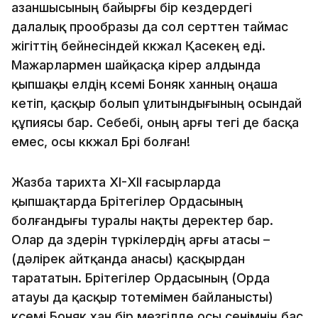
азаншысының бай­ырғы бiр кездердегi
далалық прообразы да сол серттен тай­­мас
жiгiттiң бейнесiндей көкжал Қасекең едi.
Мажарлармен шай­­қасқа кiрер алдында
қыпшақы елдiң көсемi Боняк ханның оңаша
кетiп, қасқыр болып ұлитындығының осындай
құпиясы бар. Себебi, оның арғы тегi де басқа
емес, осы көкжал Бөрi бол­ған!
Жазба тарихта ХI-ХII ғасырларда
қыпшақтарда Бөрiтегiлер Ордасының
болғандығы туралы нақты деректер бар.
Олар да өздерiн түркiлердiң арғы атасы –
(дәлiрек айтқанда анасы) қасқырдан
тарататын. Бөрiтегiлер Ордасының (Орда
атауы да қасқыр тотемiмен байланысты)
көсемi Боняк хан бiр мезгiлде осы сенiмнiң бас