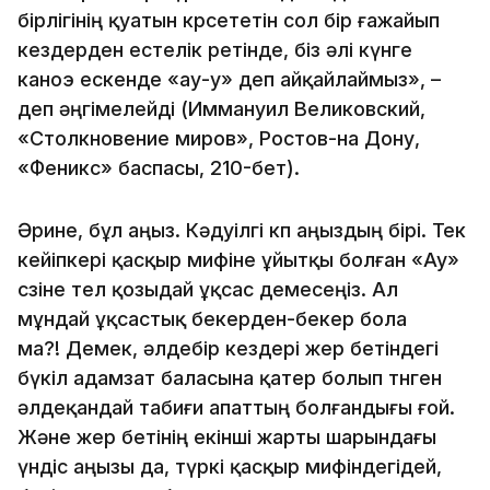
бiрлiгiнiң қуатын көрсететiн сол бiр ғажайып
кездерден естелiк ретiнде, бiз әлi күнге
каноэ ескенде «ау-у» деп айқайлаймыз», –
деп әңгiмелейдi (Иммануил Великовский,
«Столкновение миров», Ростов-на Дону,
«Феникс» баспасы, 210-бет).
Әрине, бұл аңыз. Кәдуiлгi көп аңыздың бiрi. Тек
кейiпкерi қасқыр мифiне ұйытқы болған «Ау»
сөзiне тел қозыдай ұқсас де­месеңiз. Ал
мұндай ұқсастық бекерден-бекер бола
ма?! Демек, әлдебiр кездерi жер бетiндегi
бүкiл адамзат баласына қатер болып төнген
әлдеқандай табиғи апаттың бол­ғандығы ғой.
Және жер бетiнiң екiншi жарты шарындағы
үндiс аңызы да, түркi қас­қыр мифiндегiдей,