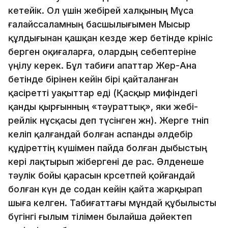
кетейiк. Ол үшiн жебiрей халқының Мұса
ғалайссаламның басшылығымен Мысыр
құлдығынан қашқан кезде жер бетiнде көрiнiс
берген оқиғаларға, олардың се­бептерiне
үңiлу керек. Бұл табиғи апаттар Жер-Ана
бетiнде бiрiнен кейiн бiрi қайталан­ған
қасiреттi уақыттар едi (Қасқыр мифiндегi
қанды қырғынның «тәураттық», яки же­бi­
рейлiк нұсқасы деп түсiнген жөн). Жерге төнiп
келiп қалғандай болған аспанды әлдебiр
құдiреттiң күшiмен пайда бол­ған дыбыстың
керi лақтырып жiбергенi де рас. Әлденеше
тәулiк бойы қарасын көрсетпей қойғандай
болған күн де содан кейiн қайта жарқырап
шыға келген. Табиғаттағы мұндай құбылысты
бүгiнгi ғылым тiлiмен былайша дәйектеп