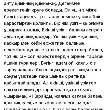
айту қиынның қиыны-ақ. Дегенмен
әрекеттенiп көруге болады. Ол үшiн өзiмiзге
белгiлi аңызды төрт тарау немесе үзiкке бөлiп
қарастырған қолайлы. Бiрiншi үзiгi – қыр­ғынға
ұшыраған халық. Екiншi үзiк – баланы асырап
алған қаншық қасқыр. Үшiншi үзiк – қаншық
қасқыр мен кейiн ержеткен баланың
некесiнен дүниеге келген нәрестелер болса,
төртiншiсi – сол нәрестелердiң бiрiнен тараған
ашина түркiлерi. Бүгiнгi адам ой-қиялы бiз
тараушаларға бөлген аңыздың алғашқы және
соңғы үзiктерiн ғана шындық ретiнде
қабылдай алады. Ал екiншi, үшiншi үзiктер
нақты ғылымдар та­­­рапынан қатал сынға
ұшырамақ. «Жарайды, жалғыз қалған ба­ланы
қаншық қасқыр асырап-ақ алсын, өмiрде
мұндай оқи­ғалар бар, бiрақ адам баласы мен