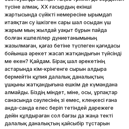
түсiне алмақ. ХХ ғасырдың екiншi
жартысында сүйiктi немересiне ырымдап
итаяқтан су iшкiзген сары шал осыдан үш
жарым мың жылдай уақыт бұрын пайда
болған көшпелiлер дүниетанымының
жазылмаған, қағаз бетiне түспеген қағидасы
бойынша әрекет жасап жатқандығын түйсiндi
ме екен? Қайдам. Бiрақ шал әрекетiнiң
астарында кiм-көрiнгенге сырын алдыра
бермейтiн құпия далалық даналықтың
ұшқыны жатқандығына ешкiм де күмәндана
алмайды. Бiздiң мiндет, мiне, осы, ұрпақтар
санасында сәулесiнiң өзi емес, көлеңкесi ғана
анда-санда елес берiп өтетiндей дәрежеге
дейiн құлдыраған сол бағзы да жаңа тектi
далалық даналықтың қайсыбiр тұстарын