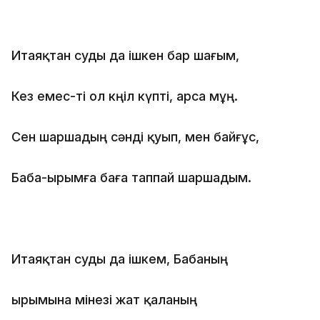
Итаяқтан суды да iшкен бар шағым,
Кез емес-тi ол көңiл күптi, арса мұң.
Сен шаршадың сәндi қуып, мен байғұс,
Баба-ырымға баға таппай шаршадым.
Итаяқтан суды да iшкем, Бабаның
ырымына мiнезi жат қаланың