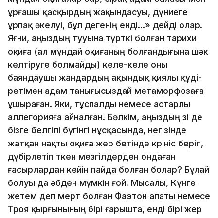
ұрғашы қасқырдың жа­­қын­­дасуы, дүниеге
ұрпақ әкелуi, бұл дегенiң ендi...» дейдi олар.
Яғни, аңыздың тууына түрткi бол­ған тарихи
оқиға (ал мұн­­дай оқиғаның бол­ғандығына шәк
келтiруге болмайды) келе-келе оны
баяндаушы жандардың ақындық қиялы құ­­­дi­­­­­
ретiмен адам танығысыздай метаморфозаға
ұшыраған. Яки, тұс­палды немесе астарлы
аллегорияға айналған. Бәлкiм, аңыз­­дың өзi де
бiзге белгiлi бүгiнгi нұсқасында, негiзiнде
жатқан нақ­ты оқиға жер бетiнде көрiнiс берiп,
дүбiрлетiп өткен мезгiлдерден ондаған
ғасырлардан кейiн пайда болған болар? Бұлай
болуы да әбден мүмкiн ғой. Мысалы, Күнге
же­тем деп мерт болған Фаэтон апаты немесе
Троя қырғы­­ны­­­ның бiрi ғарышта, ендi бiрi жер