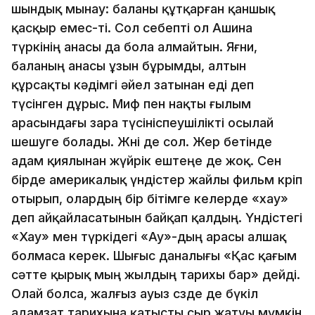
шындық мынау: баланы құтқарған қаншық
қасқыр емес-тi. Сол себептi ол Ашина
түркiнiң анасы да бола алмайтын. Яғни,
баланың анасы ұзын бұрымды, алтын
құрсақты кәдiмгi әйел затынан едi деп
түсiнген дұрыс. Миф пен нақты ғылым
арасындағы өзара түсiнiспеушiлiктi осылай
шешуге болады. Жөнi де сол. Жер бетiнде
адам қиялынан жүйрiк ештеңе де жоқ. Сен
бiрде америкалық үндiстер жайлы фильм көрiп
отырып, олардың бiр бiтiмге келерде «хау»
деп айқайласатынын байқап қалдың. Үндiстегi
«Хау» мен түркiдегi «Ау»-дың арасы алшақ
болмаса керек. Шығыс даналығы «Қас қағым
сәтте қырық мың жылдың тарихы бар» дейдi.
Олай болса, жал­ғыз ауыз сөзде де бүкiл
адамзат тарихына қатысты сыр жатуы мүмкiн