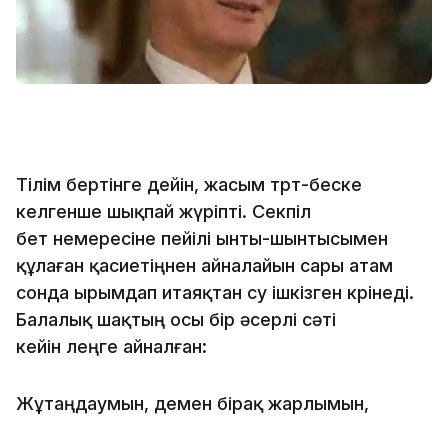
Тiлiм бертiнге дейiн, жасым төрт-беске
келгенше шықпай жүрiптi. Секпiл
бет немересiне пейiлi ынты-шынтысымен
құлаған қасиетiңнен айналайын сары атам
сонда ырымдап итаяқтан су iшкiзген көрiнедi.
Балалық шақтың осы бiр әсерлi сәтi
кейiн өлеңге айналған:
Жұтаңдаумын, демен бiрақ жарлымын,