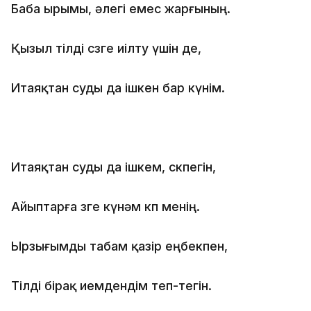
Баба ырымы, әлегi емес жарғының.
Қызыл тiлдi сөзге иiлту үшiн де,
Итаяқтан суды да iшкен бар күнiм.
Итаяқтан суды да iшкем, сөкпегiн,
Айыптарға өзге күнәм көп менiң.
Ырзығымды табам қазiр еңбекпен,
Тiлдi бiрақ иемдендiм теп-тегiн.