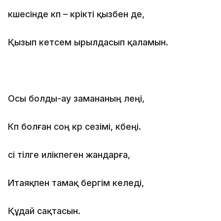
көшесiнде көп – көрiктi қызбен де,
Қызып кетсем ырылдасып қаламын.
Осы болды-ау замананың өлеңi,
Көп болған соң көр сезiмi, көбеңi.
сi тiлге илiкпеген жандарға,
Итаяқпен тамақ бергiм келедi,
Құдай сақтасын.