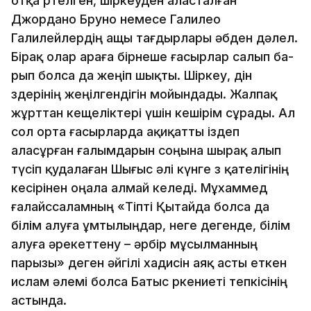
отқа өртелген, шiркеуден аласталған
Джордано Бруно немесе Галилео
Галилейлердiң ащы тағдырлары әб­ден дәлел.
Бiрақ олар араға бiрнеше ғасырлар салып ба­
рып болса да жеңiп шықты. Шiркеу, дiн
өздерiнiң жеңiл­ген­дiгiн мойындады. Жалпақ
жұрттан кещелiктерi үшiн кешiрiм сұрады. Ал
сол орта ғасырларда ақиқатты iздеп
аласұрған ғалымдарын соңына шырақ алып
түсiп қудалаған Шығыс әлi күнге өз қателiгiнiң
кесi­рiнен оңала алмай келедi. Мұхаммед
ғалайссаламның «Тiптi Қытайда болса да
бiлiм алуға ұмтылыңдар, неге дегенде, бiлiм
алуға әрекеттену – әрбiр мұсылманның
парызы» деген әйгiлi хадисiн аяқ асты еткен
ислам әлемi болса Батыс өркениетi тепкiсiнiң
астында.