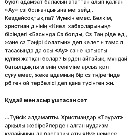
бүкiл адамзат баласын апаттан алып қалған
«Ау» сөзi бол­ған­ды­ғына мегзейдi.
Кездейсоқтық па? Мүмкiн емес. Бәлкiм,
христиан дiнiнiң «Киелi хабарларының»
бiрiндегi «Басында Сөз болды, Сөз Тәңiрiде едi,
және сөз Тәңiрi болатын» деп келетiн тәмсiл
тасасында да осы «Ау» сөзiне қатысты
құпия жатқан болар? Бiрден айтайық, мұндай
батылдықты өзгенiң сенiмiне арсыз қол
сұғу емес, жеке адамның бiр сөз төңiрегiнде
өрбiген ой тербелiсi деп қана түсiнген жөн.
Құдай мен қасқыр ұштасқан сәт
...Түйсiк алдамапты. Христиандар «Тәурат»
арқылы жебi­рей­лерден алған иудаизм
құдайының да бастапқы аты «Яу» немесе