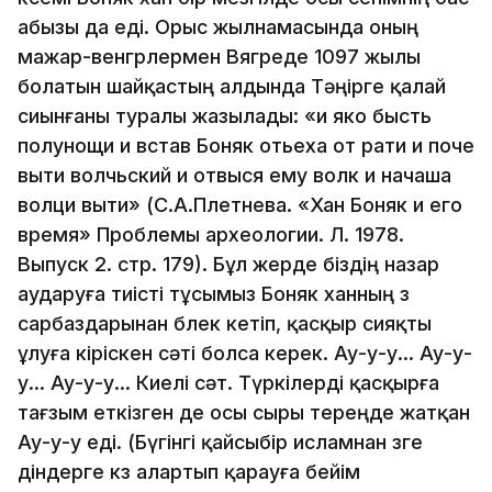
абызы да едi. Орыс жыл­­на­­масында оның
мажар-венгрлермен Вягреде 1097 жылы
болатын шайқастың алдында Тәңiрге қалай
сиынғаны туралы жазылады: «и яко бысть
полунощи и встав Боняк отьеха от рати и поче
выти волчьский и отвыся ему волк и начаша
волци выти» (С.А.Плетнева. «Хан Боняк и его
время» Проблемы археологии. Л. 1978.
Выпуск 2. стр. 179). Бұл жерде бiздiң назар
аударуға тиiстi тұсымыз Боняк ханның өз
сарбаздарынан бөлек кетiп, қасқыр сияқты
ұлуға кiрiскен сәтi болса керек. Ау-у-у... Ау-у-
у... Ау-у-у... Киелi сәт. Түркiлердi қасқырға
тағзым еткiзген де осы сыры тереңде жатқан
Ау-у-у едi. (Бүгiнгi қайсыбiр исламнан өзге
дiндерге көз алартып қарауға бейiм