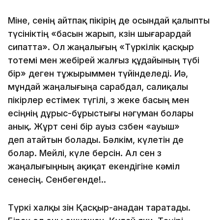
Мiне, сенiң айтпақ пiкiрiң де осындай қалыпты
түсiнiктiң «басын жарып, көзiн шығарардай
сипатта». Ол жаңалығың «Түркiлiк қасқыр
тотемi мен жебiрей жалғыз құдайының түбi
бiр» деген тұжырыммен түйiнделедi. Иә,
мұндай жаңалығыңа сарабдал, салиқалы
пiкiрлер естiмек түгiлi, өз жеке басың мен
есiңнiң дұрыс-бұрыстығы нәгүман болары
анық. Жұрт сенi бiр ауыз сөзбен «ауыш»
деп атайтын болады. Бәлкiм, күлетiн де
болар. Мейлi, күле берсiн. Ал сен өз
жаңалығыңның ақиқат екендiгiне кәмiл
сенесiң. Сенбегенде!..
Түркi халқы өзiн Қасқыр-анадан таратады.