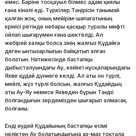
емес. Бәрiне тосқауыл бiлмес адам қиялы
ғана кiнәлi едi. Түркiлер Тәңiрiсiн танымай
қалған жоқ, оның мейiрiм-шапағатының
көрiнiсi ретiнде небары қасқыр туралы мифтi
ойлап шығарумен ғана шек­телдi. Ал
жебiрей халқы болса өзiнiң жалғыз Құдайға
деген ынтызарлығын байқатып алған
болатын. Нәтижесiнде бастап­қы
дыбысталуындағы Ау, кейiнгi нұсқаларындағы
Яхве құдай дүниеге келдi. Ал аты он түрлi,
мейлi, жүз түрлi болсын, жалғыз Құдайдың
аты Ау-Яу немесе Яхведен бұрын Тәңiрi
болғандығын зердемiзден шығарып алмасақ
болғаны.
Ендi иудей Құдайының бастапқы есiмi
нелiктен Ау болатындығына аз-маз тоқтала