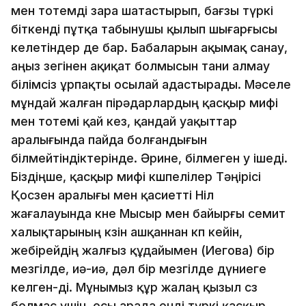
мен тотемдi өзара шатастырып, бағзы түркi
бiткендi пұтқа табынушы қылып шығарғысы
келетiндер де бар. Бабаларын ақымақ санау,
аңыз өзегiнен ақиқат бол­­­­мы­­сын тани алмау
бiлiмсiз ұрпақты осылай адастырады. Мәселе
мұндай жалған пiрәдарлардың қасқыр мифi
мен тотемi қай кез, қандай уақыттар
аралығында пайда болғандығын
бiлмейтiндiктерiнде. Әрине, бiлмеген у iшедi.
Бiздiңше, қасқыр мифi көшпелiлер Тәңiрiсi
Қосөзен аралығы мен қасиеттi Нiл
жағалауында көне Мысыр мен байырғы семит
халықтарының көзiн ашқаннан көп кейiн,
жебiрейдiң жалғыз құдайымен (Иегова) бiр
мезгiлде, иә-иә, дәл бiр мез­гiлде дүниеге
келген-дi. Мұнымыз құр жалаң қызыл сөз
болмас үшiн, осы арада ендi түркi қасқыр