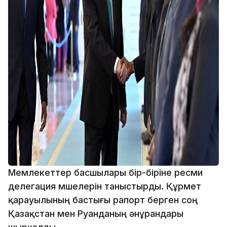
Мемлекеттер басшылары бір-біріне ресми
делегация мүшелерін таныстырды. Құрмет
қарауылының бастығы рапорт берген соң
Қазақстан мен Руанданың әнұрандары