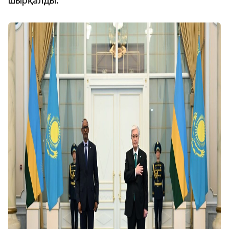
шырқалды.