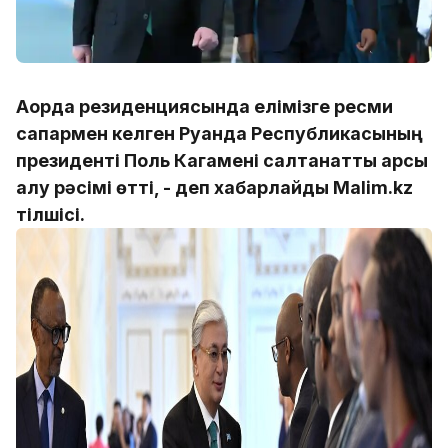
Ақорда резиденциясында елімізге ресми
сапармен келген Руанда Республикасының
президенті Поль Кагамені салтанатты қарсы
алу рәсімі өтті, - деп хабарлайды Мalim.kz
тілшісі.