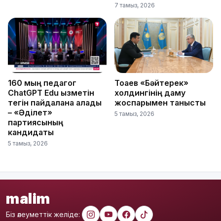
7 тамыз, 2026
160 мың педагог
Тоқаев «Бәйтерек»
ChatGPT Edu қызметін
холдингінің даму
тегін пайдалана алады
жоспарымен танысты
– «Әділет»
5 тамыз, 2026
партиясының
кандидаты
5 тамыз, 2026
malim
Біз әлеуметтік желіде: