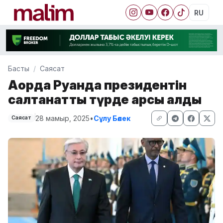
RU
Басты
Саясат
Ақорда Руанда президентін
салтанатты түрде қарсы алды
28 мамыр, 2025
•
Сұлу Бөлек
Саясат