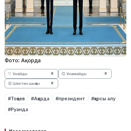
Фото: Ақорда
🤍 Ұнайды
😞 Ұнамайды
0
0
😡 Шектен шыққан
0
#Тоқаев
#Ақорда
#президент
#қарсы алу
#Руанда