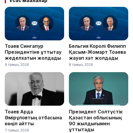
Ұқсас мақалалар
Тоқаев Сингапур
Бельгия Королі Филипп
Президентіне құттықтау
Қасым-Жомарт Тоқаевқа
жеделхатын жолдады
жауап хат жолдады
9 тамыз, 2026
8 тамыз, 2026
Тоқаев Ардақ
Президент Солтүстік
Әмірқұловтың отбасына
Қазақстан облысының
көңіл айтты
90 жылдығымен
құттықтады
7 тамыз, 2026