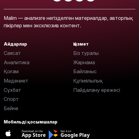
Malim — анализге негізделген материалдар, авторлық
пікірлер мен эксклюзив контент.
Айдарлар
Қызмет
Саясат
Біз туралы
Аналитика
Жарнама
Қоғам
Байланыс
Мәдениет
Құпиялылық
Сұхбат
Пайдалану ережесі
Спорт
Бейне
Мобильді қосымшалар
Download on the
Get it on
App Store
Google Play