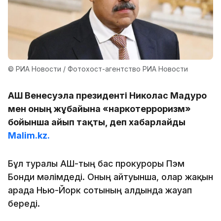
© РИА Новости / Фотохост-агентство РИА Новости
АҚШ Венесуэла президенті Николас Мадуро
мен оның жұбайына «наркотерроризм»
бойынша айып тақты, деп хабарлайды
Malim.kz.
Бұл туралы АҚШ-тың бас прокуроры Пэм
Бонди мәлімдеді. Оның айтуынша, олар жақын
арада Нью-Йорк сотының алдында жауап
береді.