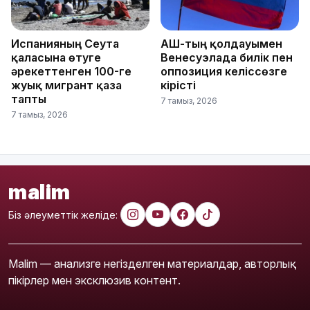
Испанияның Сеута
АҚШ-тың қолдауымен
қаласына өтуге
Венесуэлада билік пен
әрекеттенген 100-ге
оппозиция келіссөзге
жуық мигрант қаза
кірісті
тапты
7 тамыз, 2026
7 тамыз, 2026
malim
Біз әлеуметтік желіде:
Malim — анализге негізделген материалдар, авторлық
пікірлер мен эксклюзив контент.