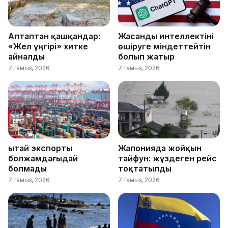
Аптаптан қашқандар:
Жасанды интеллектіні
«Жел үңгірі» хитке
өшіруге міндеттейтін
айналды
болып жатыр
7 тамыз, 2026
7 тамыз, 2026
Қытай экспорты
Жапонияда жойқын
болжамдағыдай
тайфун: жүздеген рейс
болмады
тоқтатылды
7 тамыз, 2026
7 тамыз, 2026