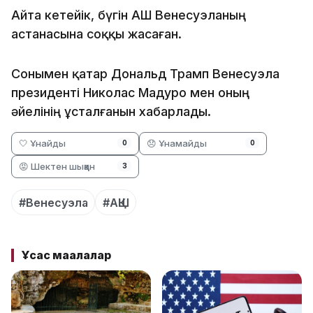
Айта кетейік, бүгін АҚШ Венесуэланың
астанасына соққы жасаған.
Сонымен қатар Дональд Трамп Венесуэла
президенті Николас Мадуро мен оның
әйелінің ұсталғанын хабарлады.
🤍 Ұнайды
😞 Ұнамайды
0
0
😡 Шектен шыққан
3
#Венесуэла
#АҚШ
Ұқсас мақалалар