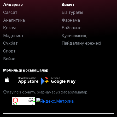
Айдарлар
Қызмет
Саясат
Біз туралы
Аналитика
Жарнама
Қоғам
Байланыс
Мәдениет
Құпиялылық
Сұхбат
Пайдалану ережесі
Спорт
Бейне
Мобильді қосымшалар
Download on the
Get it on
App Store
Google Play
Қауіпсіз орнату, жарнамасыз хабарламалар.