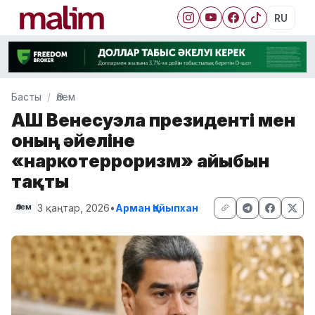
RU
Басты
Әлем
АҚШ Венесуэла президенті мен
оның әйеліне
«наркотерроризм» айыбын
тақты
3 қаңтар, 2026
•
Арман Қайыпхан
Әлем