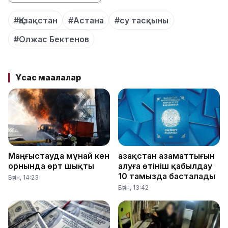
#Қазақстан
#Астана
#су тасқыны
#Олжас Бектенов
Ұқсас мақалалар
Маңғыстауда мұнай кен
Қазақстан азаматтығын
орнында өрт шықты
алуға өтініш қабылдау
10 тамызда басталады
Бүгін, 14:23
Бүгін, 13:42