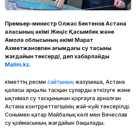
Премьер-министр Олжас Бектенов Астана
қаласының әкімі Жеңіс Қасымбек және
Ақмола облысының әкімі Марат
Ахметжановпен ағымдағы су тасқыны
жағдайын тексерді, деп хабарлайды
Malim.kz
.
Үкіметтің ресми
сайтының
жазуынша, Астана
қаласы арқылы тасқын суларды өткізуге және
ықтимал су тасқынынан қорғауға арналған
Астана контрреттегішінің жай-күйі тексерілді.
Сонымен қатар Майбалық көлі мен Вячеслав
су қоймасының жағдайын бақылады.