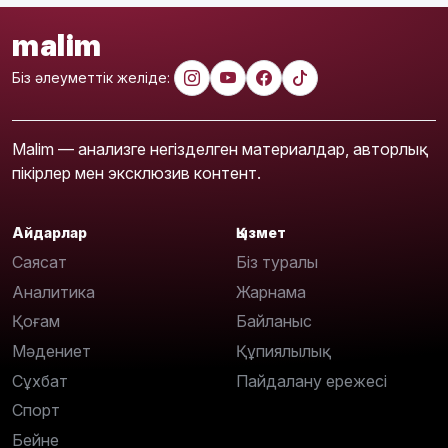
malim
Біз әлеуметтік желіде:
Malim — анализге негізделген материалдар, авторлық
пікірлер мен эксклюзив контент.
Айдарлар
Қызмет
Саясат
Біз туралы
Аналитика
Жарнама
Қоғам
Байланыс
Мәдениет
Құпиялылық
Сұхбат
Пайдалану ережесі
Спорт
Бейне