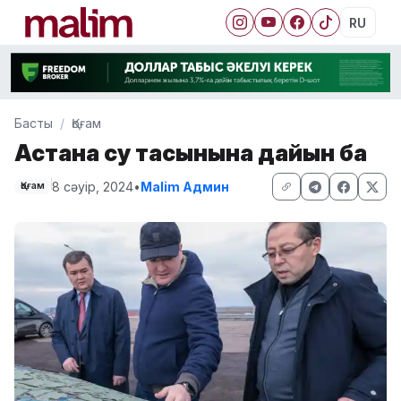
RU
Басты
Қоғам
Астана су тасқынына дайын ба
8 сәуір, 2024
•
Malim Админ
Қоғам