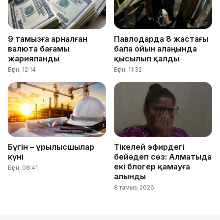
9 тамызға арналған
Павлодарда 8 жастағы
валюта бағамы
бала ойын алаңында
жарияланды
қысылып қалды
Бүгін, 12:14
Бүгін, 11:32
Бүгін – Құрылысшылар
Тікелей эфирдегі
күні
бейәдеп сөз: Алматыда
екі блогер қамауға
Бүгін, 08:41
алынды
8 тамыз, 2026