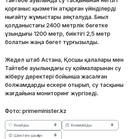
Тайтөбе ауылында су тасқынынан негізгі
қорғаныс қызметін атқарған үйінділерді
нығайту жұмыстары аяқталуда. Биыл
қолданыстағы 2400 метрлік бөгетке
ұзындығы 1200 метр, биіктігі 2,5 метр
болатын жаңа бөгет тұрғызылды.
Жедел штаб Астана, Қосшы қалалары мен
Тайтөбе ауылындағы су қоймаларынан су
жіберу деректері бойынша жасалған
болжамдарды ескере отырып, су тасқыны
жағдайына мониторинг жүргізеді.
Фото: primeminister.kz
🤍 Ұнайды
😞 Ұнамайды
0
0
😡 Шектен шыққан
0