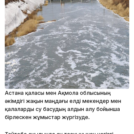
Астана қаласы мен Ақмола облысының
әкімдігі жақын маңдағы елді мекендер мен
қалаларды су басудың алдын алу бойынша
бірлескен жұмыстар жүргізуде.