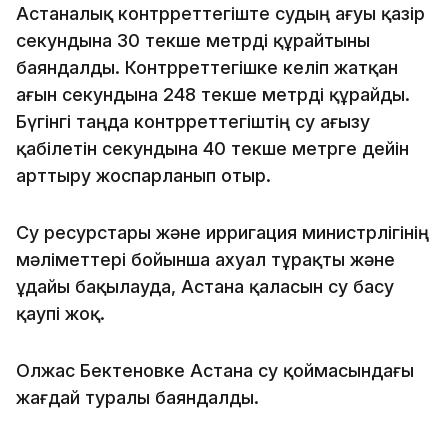
Астаналық контрреттегіште судың ағуы қазір
секундына 30 текше метрді құрайтыны
баяндалды. Контрреттегішке келіп жатқан
ағын секундына 248 текше метрді құрайды.
Бүгінгі таңда контрреттегіштің су ағызу
қабілетін секундына 40 текше метрге дейін
арттыру жоспарланып отыр.
Су ресурстары және ирригация министрлігінің
мәліметтері бойынша ахуал тұрақты және
ұдайы бақылауда, Астана қаласын су басу
қаупі жоқ.
Олжас Бектеновке Астана су қоймасындағы
жағдай туралы баяндалды.