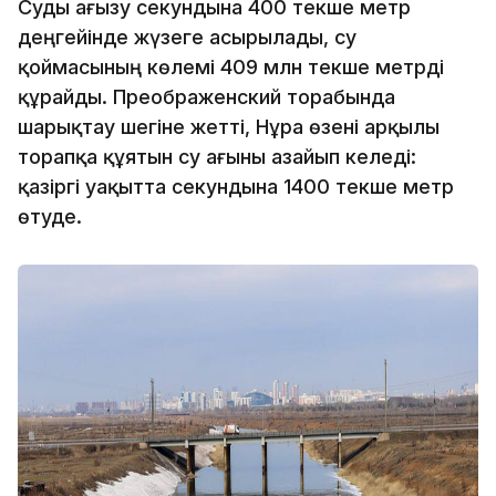
Суды ағызу секундына 400 текше метр
деңгейінде жүзеге асырылады, су
қоймасының көлемі 409 млн текше метрді
құрайды. Преображенский торабында
шарықтау шегіне жетті, Нұра өзені арқылы
торапқа құятын су ағыны азайып келеді:
қазіргі уақытта секундына 1400 текше метр
өтуде.