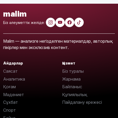
malim
Біз әлеуметтік желіде:
Malim — анализге негізделген материалдар, авторлық
пікірлер мен эксклюзив контент.
Айдарлар
Қызмет
Саясат
Біз туралы
Аналитика
Жарнама
Қоғам
Байланыс
Мәдениет
Құпиялылық
Сұхбат
Пайдалану ережесі
Спорт
Бейне