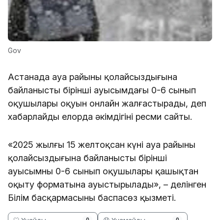
Gov
Астанада ауа райының қолайсыздығына
байланысты бірінші ауысымдағы 0-6 сынып
оқушылары оқуын онлайн жалғастырады, деп
хабарлайды елорда әкімдігінің ресми сайты.
«2025 жылғы 15 желтоқсан күні ауа райының
қолайсыздығына байланысты бірінші
ауысымның 0-6 сынып оқушылары қашықтан
оқыту форматына ауыстырылады», – делінген
Білім басқармасының баспасөз қызметі.
🤍 Ұнайды
😞 Ұнамайды
0
0