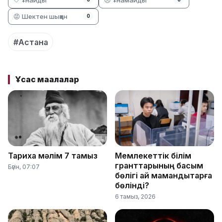
😡 Шектен шыққан
0
#Астана
Ұқсас мақалалар
Тарихқа мәлім 7 тамыз
Мемлекеттік білім
гранттарының басым
Бүгін, 07:07
бөлігі қай мамандықтарға
бөлінді?
6 тамыз, 2026