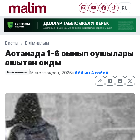
RU
Басты
Білім-ғылым
Астанада 1-6 сынып оқушылары
қашықтан оқиды
15 желтоқсан, 2025
•
Айбын Атабай
Білім-ғылым