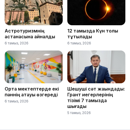
Астротуризмнің
12 тамызда Күн толық
астанасына айналды
тұтылады
6 тамыз, 2026
6 тамыз, 2026
Орта мектептерде екі
Шешуші сәт жақындады:
пәннің атауы өзгереді
Грант иегерлерінің
тізімі 7 тамызда
6 тамыз, 2026
шығады
5 тамыз, 2026