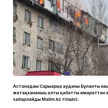
Астанадағы Сарыарқа ауданы Бұланты көш
жатақхананың алты қабатты ғимараттан ө
хабарлайды Malim.kz тілшісі.