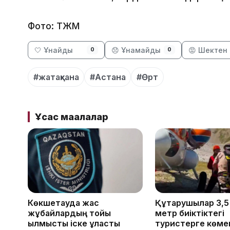
Фото: ТЖМ
🤍 Ұнайды
😞 Ұнамайды
😡 Шектен 
0
0
#жатақхана
#Астана
#Өрт
Ұқсас мақалалар
Көкшетауда жас
Құтқарушылар 3,
жұбайлардың тойы
метр биіктіктегі
қылмыстық іске ұласты
туристерге көме