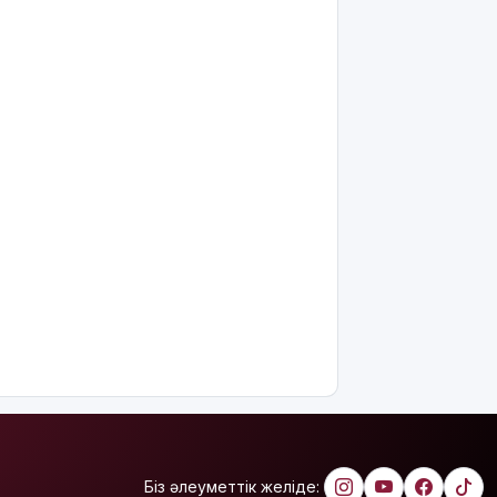
Риддерде
алғаш рет
«Поэзия
кеші» өтті
"Қорғансыз
күндерім
көп
болды":
Дариға
Бадықова
елге
айтпаған
құпиясын
жайып
салды
TikTok-тағы
тікелей
эфирі үшін
Тараз
Біз әлеуметтік желіде:
тұрғыны 5