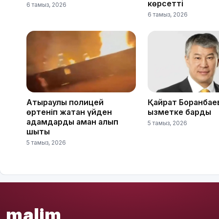
көрсетті
6 тамыз, 2026
6 тамыз, 2026
Атыраулық полицей
Қайрат Боранбае
өртеніп жатқан үйден
қызметке барды
адамдарды аман алып
5 тамыз, 2026
шықты
5 тамыз, 2026
malim