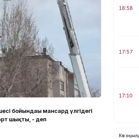
18:58
17:57
17:10
есі бойындағы мансард үлгідегі
рт шықты, - деп
Көп оқы