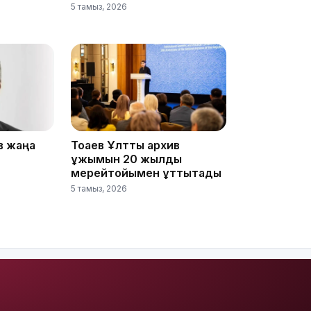
5 тамыз, 2026
12:40
в жаңа
Тоқаев Ұлттық архив
12:13
ұжымын 20 жылдық
мерейтойымен құттықтады
5 тамыз, 2026
11:54