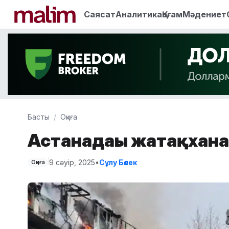
Саясат
Аналитика
Қоғам
Мәдениет
Басты
Оқиға
Астанадағы жатақхан
9 сәуір, 2025
•
Сұлу Бөлек
Оқиға