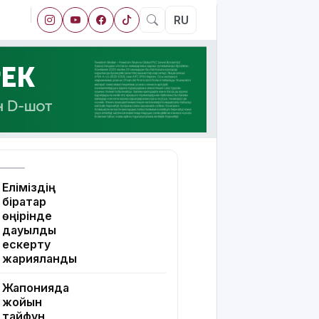
RU
Еліміздің
бірқатар
өңірінде
дауылды
ескерту
жарияланды
Жапонияда
жойқын
тайфун