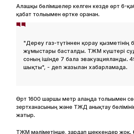
Алғашқы бөлімшелер келген кезде өрт 6-қаб
қабат толығымен өртке оранған.
"Дереу газ-түтіннен қорғау қызметінің
жұмыстары басталды. ТЖМ күштері суды
соның ішінде 7 бала эвакуацияланды. 49
шықты", - деп жазылған хабарламада.
Өрт 1600 шаршы метр алаңда толығымен сөн
зертханасының және ТЖД анықтау бөліміні
жатыр.
ТЖМ мәліметінше, зардап шеккендер жоқ. 