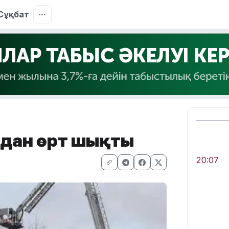
Сұқбат
адан өрт шықты
20:07