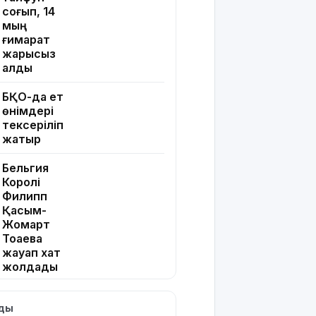
соғып, 14
мың
ғимарат
жарықсыз
қалды
БҚО-да ет
өнімдері
тексеріліп
жатыр
Бельгия
Королі
Филипп
Қасым-
Жомарт
Тоқаевқа
жауап хат
жолдады
БҚО-да
лды
құтқарушылар