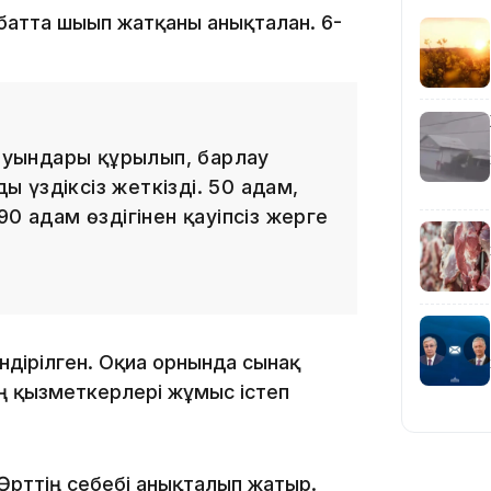
атта шығып жатқаны анықталған. 6-
16:59
 буындары құрылып, барлау
 үздіксіз жеткізді. 50 адам,
15:55
0 адам өздігінен қауіпсіз жерге
дірілген. Оқиға орнында сынақ
ң қызметкерлері жұмыс істеп
14:26
Өрттің себебі анықталып жатыр.