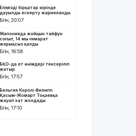
Жайықта ер
Еліміздің бірқатар өңірінде
адамды
дауылды ескерту жарияланды
ажалдан
Бүгін, 20:07
арашалады
Жапонияда жойқын тайфун
Жамбыл
соғып, 14 мың ғимарат
облысында
жарықсыз қалды
19 мың
Бүгін, 18:58
гектар
аумақта
БҚО-да ет өнімдері тексеріліп
қарасора
жатыр
өседі
Бүгін, 17:57
«Әділет»
партиясы:
Бельгия Королі Филипп
Қазақстан –
Қасым-Жомарт Тоқаевқа
жауап хат жолдады
зайырлы
мемлекет,
Бүгін, 17:10
ал «Заң
және
тәртіп»
қағидаты