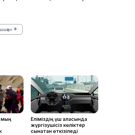
шыққан
0
13:39
13:00
5 мың
Еліміздің үш қаласында
жүргізушісіз көліктер
к
сынақтан өткізіледі