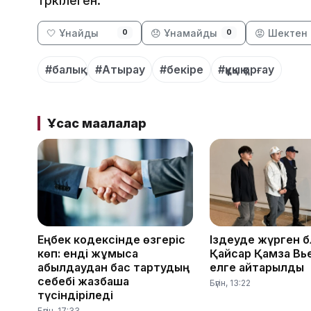
тәркілеген.
🤍 Ұнайды
😞 Ұнамайды
😡 Шектен 
0
0
#балық
#Атырау
#бекіре
#құқық қорғау
Ұқсас мақалалар
Еңбек кодексінде өзгеріс
Іздеуде жүрген 
көп: енді жұмысқа
Қайсар Қамза Вь
қабылдаудан бас тартудың
елге қайтарылды
себебі жазбаша
Бүгін, 13:22
түсіндіріледі
Бүгін, 17:33