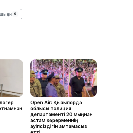
шыққан
0
17:33
17:17
блогер
Open Air: Қызылорда
етнамнан
облысы полиция
департаменті 20 мыңнан
астам көрерменнің
қауіпсіздігін қамтамасыз
етті