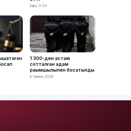
Бүгін, 11:33
16:37
16:01
ышақтаған
1 300-ден астам
босап
сотталған адам
рақымшылықпен босатылды
5 тамыз, 2026
15:59