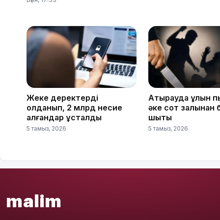
Жеке деректерді
Атырауда ұлын п
қолданып, 2 млрд несие
әке сот залынан 
алғандар ұсталды
шықты
5 тамыз, 2026
5 тамыз, 2026
malim