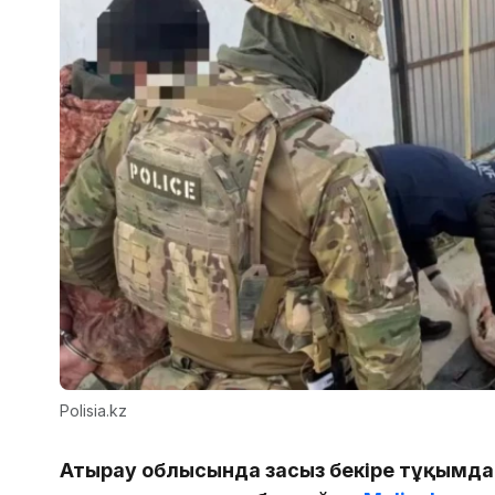
Polisia.kz
Атырау облысында заңсыз бекіре тұқымда