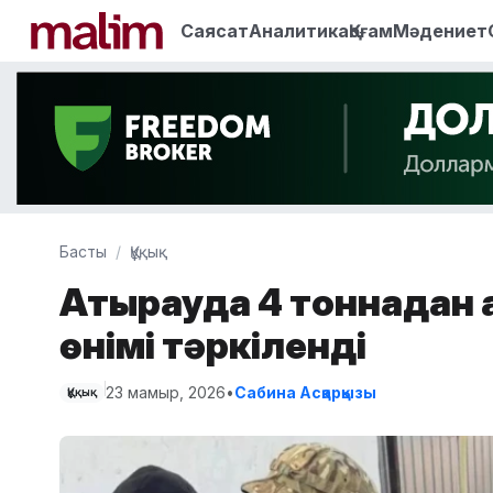
Саясат
Аналитика
Қоғам
Мәдениет
Басты
Құқық
Атырауда 4 тоннадан 
өнімі тәркіленді
23 мамыр, 2026
•
Сабина Асқарқызы
Құқық