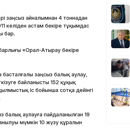
лері заңсыз айналымнан 4 тоннадан
 911 келіден астам бекіре тұқымдас
ы бар.
19:09
ң барлығы «Орал-Атырау бекіре
 басталғалы заңсыз балық аулау,
ткізуге байланысты 152 құқық
 қылмыстық іс бойынша сотқа дейінгі
18:50
.
ыз балық аулауға пайдаланылған 19
анылуы мүмкін 10 жүзу құралын