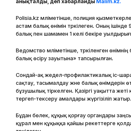
анықталды, деп хабарлайды
Malim.kz.
Polisia.kz мәліметінше, полиция қызметкер
астам балық өнімін тәркілеген. Оның ішінде
балық пен шамамен 1 келі бекіре уылдырығ
Ведомство мәліметінше, тәркіленген өнімні
балық өсіру зауытына» тапсырылған.
Сондай-ақ жедел-профилактикалық іс-шара
сақтау, тасымалдау және балық өнімдерін ө
бұзушылық тіркелген. Қазіргі уақытта жеті
тергеп-тексеру амалдары жүргізіліп жатыр
Бұдан бөлек, құқық қорғау органдары заңс
құрал мен құқыққа қайшы әрекеттерге қолд