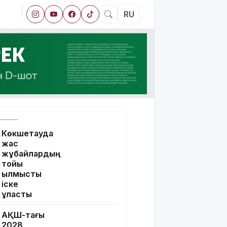
RU
Көкшетауда
жас
жұбайлардың
тойы
қылмыстық
іске
ұласты
АҚШ-тағы
2028