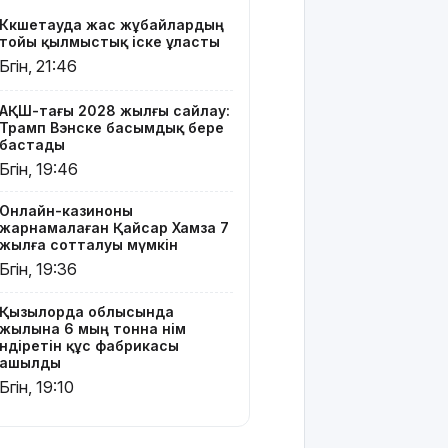
өндіретін
Көкшетауда жас жұбайлардың
құс
тойы қылмыстық іске ұласты
фабрикасы
Бүгін, 21:46
ашылды
Балағат
АҚШ-тағы 2028 жылғы сайлау:
Трамп Вэнске басымдық бере
сөздер
бастады
жариялаған
Бүгін, 19:46
TikTok
блогер
қамауға
Онлайн-казиноны
жарнамалаған Қайсар Хамза 7
алынды
жылға сотталуы мүмкін
Бүгін, 19:36
Құтқарушылар
3,5 мың
метр
Қызылорда облысында
жылына 6 мың тонна өнім
биіктіктегі
өндіретін құс фабрикасы
туристерге
ашылды
көмек
Бүгін, 19:10
көрсетті
Еңбек