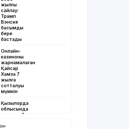
жылғы
сайлау:
Трамп
Вэнске
басымдық
бере
бастады
Онлайн-
казиноны
жарнамалаған
Қайсар
Хамза 7
жылға
сотталуы
мүмкін
Қызылорда
облысында
жылына 6
мың тонна
лды
өнім