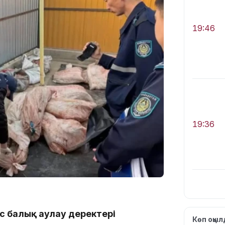
19:46
19:36
с балық аулау деректері
19:10
Көп оқы