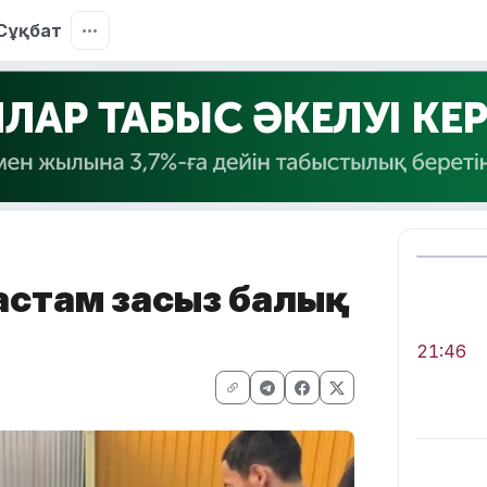
Сұқбат
астам заңсыз балық
21:46