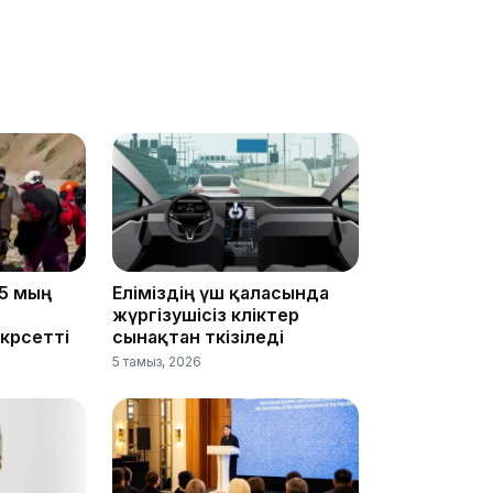
19:36
5 мың
Еліміздің үш қаласында
жүргізушісіз көліктер
19:10
көрсетті
сынақтан өткізіледі
5 тамыз, 2026