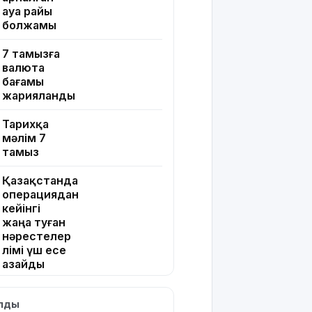
ауа райы
болжамы
7 тамызға
валюта
бағамы
жарияланды
Тарихқа
мәлім 7
тамыз
Қазақстанда
операциядан
кейінгі
жаңа туған
нәрестелер
өлімі үш есе
азайды
Ақтөбеде
ылды
майонез