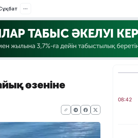
Сұқбат
айық өзеніне
08:42