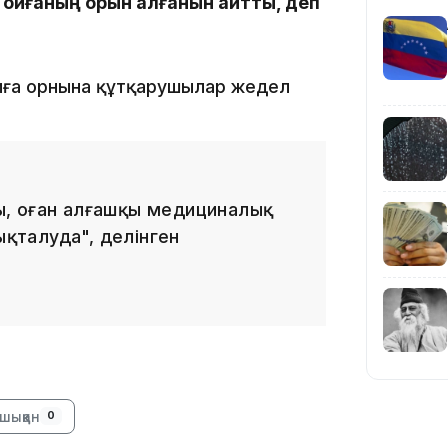
с оқиғаның орын алғанын айтты, деп
22:45
қиға орнына құтқарушылар жедел
21:46
, оған алғашқы медициналық
ықталуда", делінген
19:46
шыққан
0