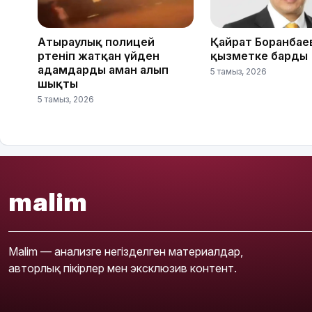
Атыраулық полицей
Қайрат Боранбае
өртеніп жатқан үйден
қызметке барды
адамдарды аман алып
5 тамыз, 2026
шықты
5 тамыз, 2026
malim
Malim — анализге негізделген материалдар,
авторлық пікірлер мен эксклюзив контент.