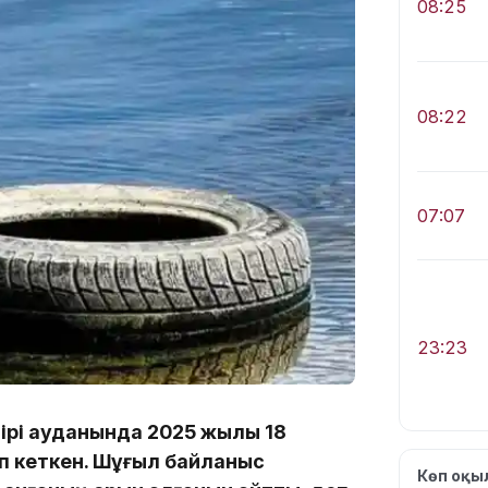
08:25
08:22
07:07
23:23
пірі ауданында 2025 жылы 18
іп кеткен. Шұғыл байланыс
Көп оқ