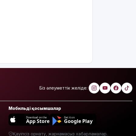
жариялаған
TikTok
блогер
қамауға
алынды
Құтқарушылар
3,5 мың
метр
биіктіктегі
туристерге
көмек
көрсетті
Еңбек
Біз әлеуметтік желіде:
кодексінде
өзгеріс көп:
енді
Мобильді қосымшалар
жұмысқа
қабылдаудан
Download on the
Get it on
App Store
Google Play
бас
тартудың
Қауіпсіз орнату, жарнамасыз хабарламалар.
себебі