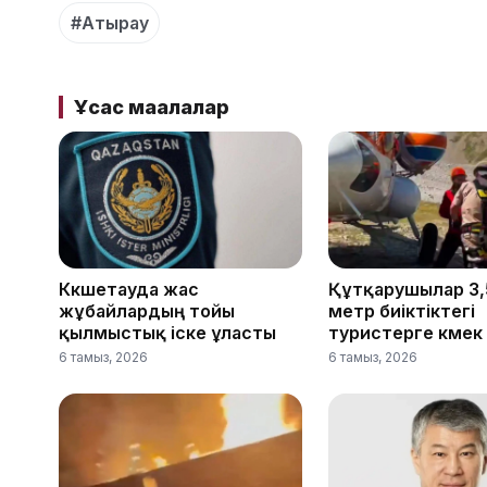
#Атырау
Ұқсас мақалалар
Көкшетауда жас
Құтқарушылар 3,
жұбайлардың тойы
метр биіктіктегі
қылмыстық іске ұласты
туристерге көмек 
6 тамыз, 2026
6 тамыз, 2026