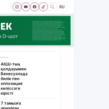
RU
АҚШ-тың
қолдауымен
Венесуэлада
билік пен
оппозиция
келіссөзге
кірісті
7 тамызға
арналған