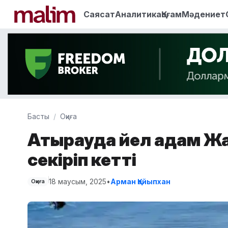
Саясат
Аналитика
Қоғам
Мәдениет
Басты
Оқиға
Атырауда әйел адам Ж
секіріп кетті
18 маусым, 2025
•
Арман Қайыпхан
Оқиға