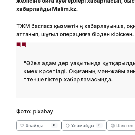
желісіне оқиға куәгерлері хабарласып, оқы
хабарлайды Malim.kz.
ТЖМ баспасөз қызметінің хабарлауынша, о
аттанып, шұғыл операцияға бірден кіріскен.
"Әйел адам дер уақытында құтқарылды
көмек көрсетілді. Оқиғаның мән-жайы ан
төтеншеліктер хабарламасында.
Фото: pixabay
🤍 Ұнайды
😞 Ұнамайды
😡 Шектен 
0
0