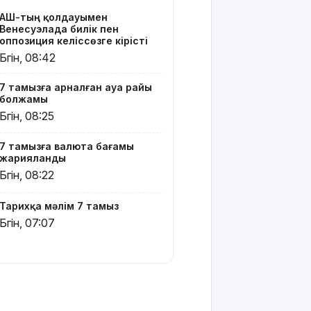
банкаларына
АҚШ-тың қолдауымен
жасырылған
Венесуэлада билік пен
телефон
оппозиция келіссөзге кірісті
тәркіленді
Бүгін, 08:42
Көкшетауда
7 тамызға арналған ауа райы
жас
болжамы
жұбайлардың
Бүгін, 08:25
тойы
қылмыстық
7 тамызға валюта бағамы
іске
жарияланды
ұласты
Бүгін, 08:22
АҚШ-тағы
2028
Тарихқа мәлім 7 тамыз
жылғы
Бүгін, 07:07
сайлау:
Трамп
Вэнске
басымдық
бере
бастады