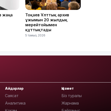
19:09
в жаңа
Тоқаев Ұлттық архив
ұжымын 20 жылдық
мерейтойымен
құттықтады
5 тамыз, 2026
18:50
Айдарлар
Қызмет
17:33
Саясат
Біз туралы
Аналитика
Жарнама
Қоғам
Байланыс