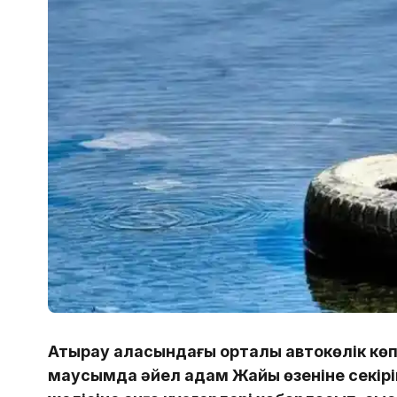
Атырау қаласындағы орталық автокөлік кө
маусымда әйел адам Жайық өзеніне секір