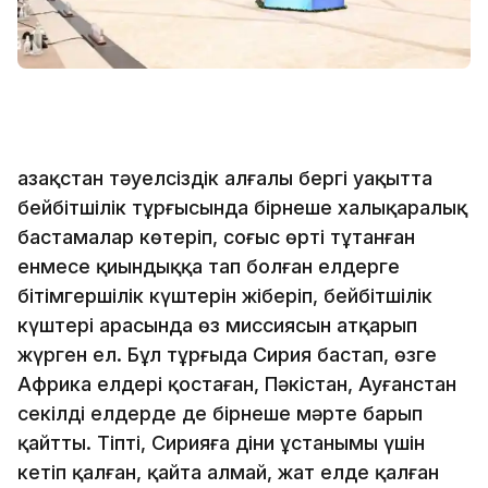
Қазақстан тәуелсіздік алғалы бергі уақытта
бейбітшілік тұрғысында бірнеше халықаралық
бастамалар көтеріп, соғыс өрті тұтанған
енмесе қиындыққа тап болған елдерге
бітімгершілік күштерін жіберіп, бейбітшілік
күштері арасында өз миссиясын атқарып
жүрген ел. Бұл тұрғыда Сирия бастап, өзге
Африка елдері қостаған, Пәкістан, Ауғанстан
секілді елдерде де бірнеше мәрте барып
қайтты. Тіпті, Сирияға діни ұстанымы үшін
кетіп қалған, қайта алмай, жат елде қалған