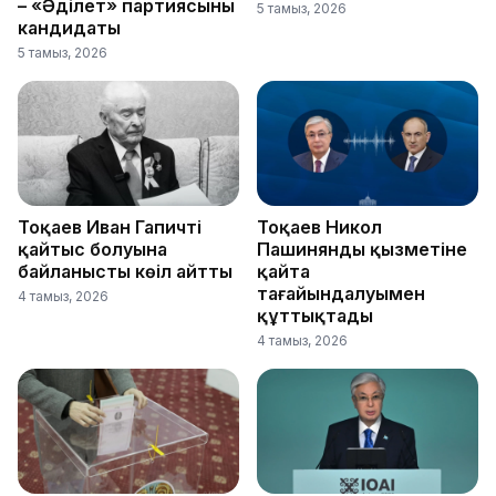
– «Әділет» партиясының
5 тамыз, 2026
кандидаты
5 тамыз, 2026
Тоқаев Иван Гапичтің
Тоқаев Никол
қайтыс болуына
Пашинянды қызметіне
байланысты көңіл айтты
қайта
тағайындалуымен
4 тамыз, 2026
құттықтады
4 тамыз, 2026