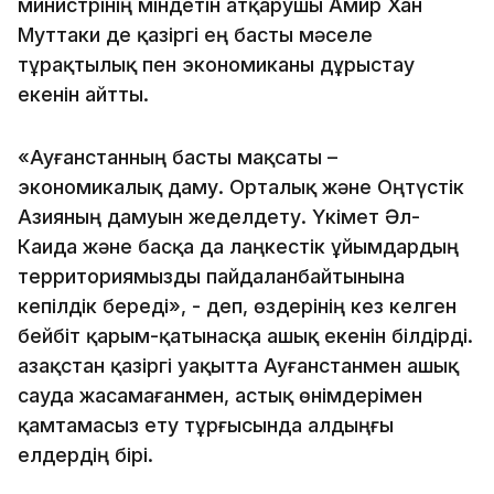
министрінің міндетін атқарушы Амир Хан
Муттаки де қазіргі ең басты мәселе
тұрақтылық пен экономиканы дұрыстау
екенін айтты.
«Ауғанстанның басты мақсаты –
экономикалық даму. Орталық және Оңтүстік
Азияның дамуын жеделдету. Үкімет Әл-
Каида және басқа да лаңкестік ұйымдардың
территориямызды пайдаланбайтынына
кепілдік береді», - деп, өздерінің кез келген
бейбіт қарым-қатынасқа ашық екенін білдірді.
Қазақстан қазіргі уақытта Ауғанстанмен ашық
сауда жасамағанмен, астық өнімдерімен
қамтамасыз ету тұрғысында алдыңғы
елдердің бірі.