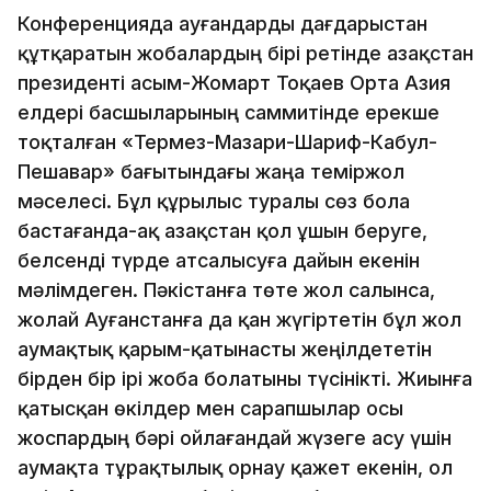
Конференцияда ауғандарды дағдарыстан
құтқаратын жобалардың бірі ретінде Қазақстан
президенті Қасым-Жомарт Тоқаев Орта Азия
елдері басшыларының саммитінде ерекше
тоқталған «Термез-Мазари-Шариф-Кабул-
Пешавар» бағытындағы жаңа теміржол
мәселесі. Бұл құрылыс туралы сөз бола
бастағанда-ақ Қазақстан қол ұшын беруге,
белсенді түрде атсалысуға дайын екенін
мәлімдеген. Пәкістанға төте жол салынса,
жолай Ауғанстанға да қан жүгіртетін бұл жол
аумақтық қарым-қатынасты жеңілдететін
бірден бір ірі жоба болатыны түсінікті. Жиынға
қатысқан өкілдер мен сарапшылар осы
жоспардың бәрі ойлағандай жүзеге асу үшін
аумақта тұрақтылық орнау қажет екенін, ол