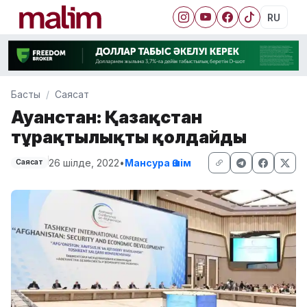
RU
Басты
Саясат
Ауғанстан: Қазақстан
тұрақтылықты қолдайды
26 шілде, 2022
•
Мансура Әшім
Саясат