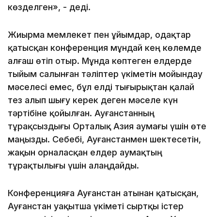
көзделген», - деді.
Жиырма мемлекет пен ұйымдар, одақтар
қатысқан конференция мұндай кең көлемде
алғаш өтіп отыр. Мұнда көптеген елдерде
тыйым салынған тәліптер үкіметін мойындау
мәселесі емес, бұл елді тығырықтан қалай
тез алып шығу керек деген мәселе күн
тәртібіне қойылған. Ауғанстанның
тұрақсыздығы Орталық Азия аумағы үшін өте
маңызды. Себебі, Ауғанстанмен шектесетін,
жақын орналасқан елдер аумақтың
тұрақтылығы үшін алаңдайды.
Конференцияға Ауғанстан атынан қатысқан,
Ауғанстан уақытша үкіметі сыртқы істер