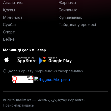
Аналитика
Жарнама
Қоғам
Байланыс
Мәдениет
Құпиялылық
Сұхбат
Пайдалану ережесі
Спорт
Бейне
Мобильді қосымшалар
Download on the
Get it on
App Store
Google Play
Қауіпсіз орнату, жарнамасыз хабарламалар.
© 2025
malim.kz
— Барлық құқықтар қорғалған.
Прайс-парақшасы