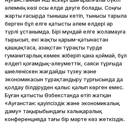
әлемнің көзі осы елде деуге болады. Соңғы
жарты ғасырда тынышы кетіп, тынысы тарыла
берген бұл елге қатысты әлем елдері әр
түрлі ұстанымда. Бірі мұндай елге жоламауға
тырысып, екі жақты қарым-қатынастан
қашқақтаса, Қазақстан тұрақты түрде
гуманитарлық көмек жіберіп қана қоймай, бұл
елдегі қоғамдық-әлеуметтік, саяси тұрғыда
шиеленіскен жағдайды түзеу және
экономикасын тұрақтандыру тұрғысында да
қолдау білдіруден қалыс қалып көрген емес.
Бұған қатысты Өзбекстанда өтіп жатқан
«Ауғанстан: қауіпсіздік және экономикалық
даму» тақырыбындағы халықаралық
конференцияда тағы бір мәрте көз жеткіздік.