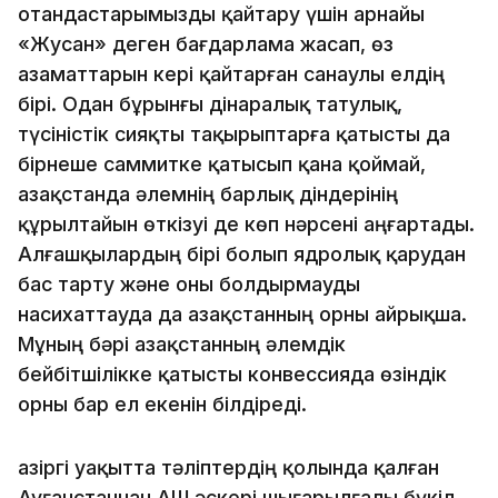
отандастарымызды қайтару үшін арнайы
«Жусан» деген бағдарлама жасап, өз
азаматтарын кері қайтарған санаулы елдің
бірі. Одан бұрынғы дінаралық татулық,
түсіністік сияқты тақырыптарға қатысты да
бірнеше саммитке қатысып қана қоймай,
Қазақстанда әлемнің барлық діндерінің
құрылтайын өткізуі де көп нәрсені аңғартады.
Алғашқылардың бірі болып ядролық қарудан
бас тарту және оны болдырмауды
насихаттауда да Қазақстанның орны айрықша.
Мұның бәрі Қазақстанның әлемдік
бейбітшілікке қатысты конвессияда өзіндік
орны бар ел екенін білдіреді.
Қазіргі уақытта тәліптердің қолында қалған
Ауғанстаннан АҚШ әскері шығарылғалы бүкіл