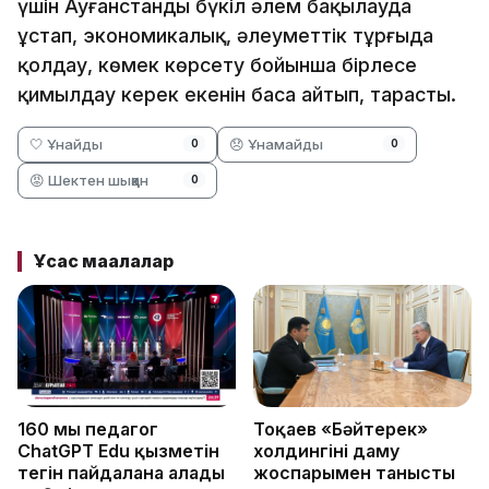
үшін Ауғанстанды бүкіл әлем бақылауда
ұстап, экономикалық, әлеуметтік тұрғыда
қолдау, көмек көрсету бойынша бірлесе
қимылдау керек екенін баса айтып, тарасты.
🤍 Ұнайды
😞 Ұнамайды
0
0
😡 Шектен шыққан
0
Ұқсас мақалалар
160 мың педагог
Тоқаев «Бәйтерек»
ChatGPT Edu қызметін
холдингінің даму
тегін пайдалана алады
жоспарымен танысты