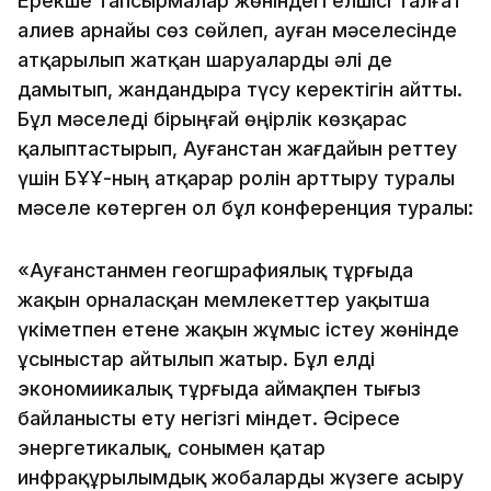
Ерекше тапсырмалар жөніндегі елшісі Талғат
Қалиев арнайы сөз сөйлеп, ауған мәселесінде
атқарылып жатқан шаруаларды әлі де
дамытып, жандандыра түсу керектігін айтты.
Бұл мәселеді бірыңғай өңірлік көзқарас
қалыптастырып, Ауғанстан жағдайын реттеу
үшін БҰҰ-ның атқарар ролін арттыру туралы
мәселе көтерген ол бұл конференция туралы:
«Ауғанстанмен геогшрафиялық тұрғыда
жақын орналасқан мемлекеттер уақытша
үкіметпен етене жақын жұмыс істеу жөнінде
ұсыныстар айтылып жатыр. Бұл елді
экономиикалық тұрғыда аймақпен тығыз
байланысты ету негізгі міндет. Әсіресе
энергетикалық, сонымен қатар
инфрақұрылымдық жобаларды жүзеге асыру