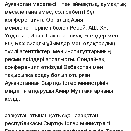
Ауғанстан мәселесі – тек аймақтық, аумақтық
мәселе ғана емес, сол себепті бұл
конференцияға Орталық Азия
мемлекеттерінен бөлек Ресей, АҚШ, ҚХР,
Үндістан, Иран, Пәкістан сияқты елдер мен
ЕО, БҰҰ сияқты ұйымдар мен одақтардың
түрлі агенттіктері мен институттарының
ресми өкілдері атсалысты. Сондай-ақ,
конференция өткізуші Өзбекстан мен
тақырыпқа арқау болып отырған
Ауғанстаннан Сыртқы істер министрінің
міндетін атқарушы Амир Муттаки арнайы
келді.
Қазақстан атынан қатысқан Қазақстан
республикасы Сыртқы істер министрлігі