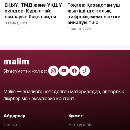
ЕҚЫҰ, ТМД және ҰҚШҰ
Тоқаев: Қазақстан үш
өкілдері Құрылтай
жыл ішінде толық
сайлауын бақылайды
цифрлық мемлекетке
айналуы тиіс
3 тамыз, 2026
3 тамыз, 2026
malim
Біз әлеуметтік желіде:
Malim — анализге негізделген материалдар, авторлық
пікірлер мен эксклюзив контент.
Айдарлар
Қызмет
Саясат
Біз туралы