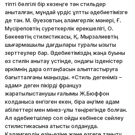
тіпті белгілі бір кезеңге тән стильдер
анықталған, мұндай үрдіс ұлттық әдебиетімізге
де тән. М. Әуезовтың қаламгерлік мәнері, Ғ.
Мүсіреповтің суреткерлік ерекшелігі, О.
Бөкеевтің стилистикасы, Қ. Мырзалиевтің
шығармашылық дағдылары туралы қызықты
зерттеулер бар. Әдебиетіміздің жаңа буыны
өз стилін анықтау үстінде, ондағы ізденістер
әркімнің дара қолтаңбасын қалыптастыруға
бағытталғаны маңызды. «Стиль дегеніміз –
адам» деген пікірді француз
жаратылыстанушы ғалымы Ж.Бюффон
колданысқа енгізген екен, бірақ әңгіме адам
қабілеттері мен мінез-құлқы төңірегінде болған.
Ал әдебиетшілер сол ойды көбінесе сөйлеу
стилистикасына қатысты қолдануда.
Қаламгердің өзін-өзіне және өзгеге таныту