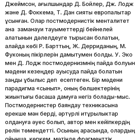
Джеймсон, ағылшындар Д. Бойлер, Дж. Лодж
және Д. Фоккема, Т. Дан сияқты европалықтар
ұсынған. Олар постмодернистік менталитет
қана заманауи тауқыметтерді бейнелей
алатынын дәлелдеуге тырысқан болатын,
алайда көбі Р. Барттың, Ж. Дерриданың, М.
Фуконың пікірлерін дамытумен болды. У. Эко
мен Д. Лодж постмодернизмнің пайда болуын
мәдени кезеңдер ауысуда пайда болатын
заңды құбылыс деп есептеген. Бір мәдени
парадигма «сынып», оның бөлшектерінің
жиынтығы басқаша дамуға негіз болады-мыс.
Постмодернистер баяндау техникасына
ерекше мән берді, әртүрлі қитұрқылыктар
қолдануға әуес болып, автор мен кейіпкердің
рөлін төмендетті. Осының арқасында, олардың
ойынша, көркем мәтінде фрагменттік