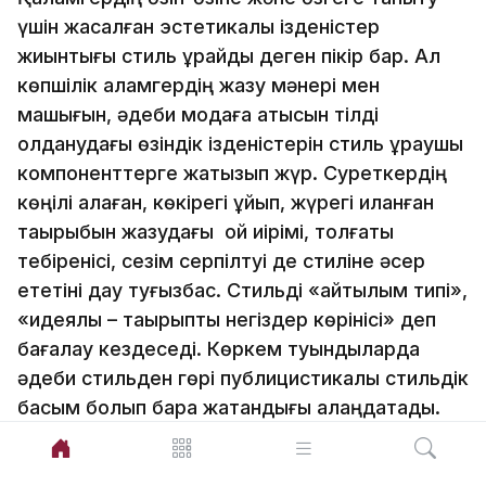
үшін жасалған эстетикалық ізденістер
жиынтығы стиль құрайды деген пікір бар. Ал
көпшілік қаламгердің жазу мәнері мен
машығын, әдеби модаға қатысын тілді
қолданудағы өзіндік ізденістерін стиль құраушы
компоненттерге жатқызып жүр. Суреткердің
көңілі қалаған, көкірегі ұйып, жүрегі иланған
тақырыбын жазудағы ой иірімі, толғақты
тебіренісі, сезім серпілтуі де стиліне әсер
ететіні дау туғызбас. Стильді «айтылым типі»,
«идеялық – тақырыптық негіздер көрінісі» деп
бағалау кездеседі. Көркем туындыларда
әдеби стильден гөрі публицистикалық стильдік
басым болып бара жатқандығы алаңдатады.
Жоғары, орта, төмен стильдерді араластыра
қолдану өзін-өзі ақтай бермес, Дара ой дара