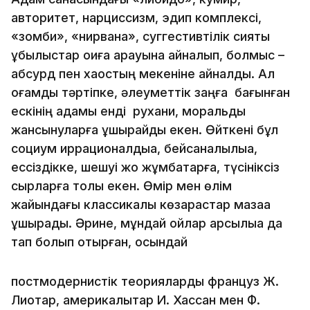
авторитет, нарциссизм, эдип комплексі,
«зомби», «нирвана», суггестивтілік сияқты
құбылыстар оқиға арқауына айналып, болмыс –
абсурд пен хаостың мекеніне айналды. Ал
қоғамдық тәртіпке, әлеуметтік заңға бағынған
ескінің адамы енді рухани, моральдық
жансынуларға ұшырайды екен. Өйткені бұл
социум иррационалдыққа, бейсаналылыққа,
ессіздікке, шешуі жоқ жұмбақтарға, түсініксіз
сырларға толы екен. Өмір мен өлім
жайындағы классикалық көзқарастар мазаққа
ұшырады. Әрине, мұндай ойлар қарсылыққа да
тап болып отырған, осындай
постмодернистік теорияларды француз Ж.
Лиотар, америкалықтар И. Хассан мен Ф.