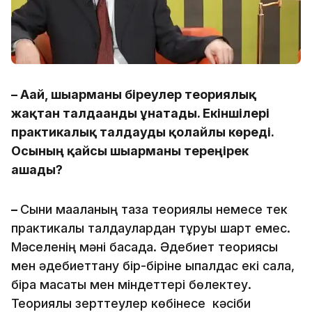
– Ағай, шығарманы біреулер теориялық
жақтан талдағанды ұнатады. Екіншілері
практикалық талдауды қолайлы көреді.
Осының қайсы шығарманы тереңірек
ашады?
–
Сыни мақаланың таза теориялық немесе тек
практикалық талдаулардан тұруы шарт емес.
Мәселенің мәні басқада. Әдебиет теориясы
мен әдебиеттану бір-біріне ықпалдас екі сала,
бірақ мақсаты мен міндеттері бөлектеу.
Теориялық зерттеулер көбінесе кәсіби