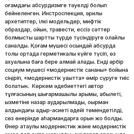
қоғамдағы абсурдизмге тәуелді болып
бейнеленген. Инстроспекция, әрқилы
архетиптер, ілкі модельдер, мифтік
образдар, ойын, травести, ессіз сәттер
болмысты шартты түрде түсіндіруге қолайлы
саналды. Қоғам мүшесі осындай абсурдқа
толы ортада герметикалық күйге түсіп, өз
ахуалына баға бере алмай қалады. Енді әрбір
социум мүшесі «модернистік сананы» бойына
сіңіріп, «модернистік уақытта» өмір сүруге тиіс
болатын. Көркем әдебиеттегі автор
тұлғасының шығармашылық қарымы, қабылеті,
қызметіне назар аударылмады, оқырман
алдындағы қадыр-қасиеті әдейі төмендетілді,
сөз өнерінде қаһармандарға орын жоқ болды.
Өнер атаулы модернистик және модернистік