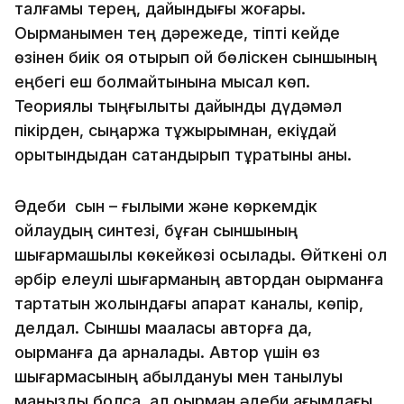
талғамы терең, дайындығы жоғары.
Оқырманымен тең дәрежеде, тіпті кейде
өзінен биік қоя отырып ой бөліскен сыншының
еңбегі еш болмайтынына мысал көп.
Теориялық тыңғылықты дайындық дүдәмәл
пікірден, сыңаржақ тұжырымнан, екіұдай
қорытындыдан сақтандырып тұратыны анық.
Әдеби сын – ғылыми және көркемдік
ойлаудың синтезі, бұған сыншының
шығармашылық көкейкөзі қосылады. Өйткені ол
әрбір елеулі шығарманың автордан оқырманға
тартатын жолындағы ақпарат каналы, көпір,
делдал. Сыншы мақаласы авторға да,
оқырманға да арналады. Автор үшін өз
шығармасының қабылдануы мен танылуы
маңызды болса, ал оқырман әдеби ағымдағы