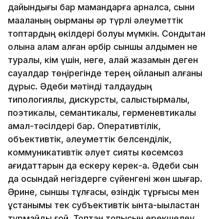
дайындығы бар мамандарға арналса, сыни
мақаланың оқырманы әр түрлі әлеуметтік
топтардың өкілдері болуы мүмкін. Сондықтан
қолына қалам алған әрбір сыншы алдымен не
туралы, кім үшін, неге, қалай жазамын деген
сауалдар төңірегінде терең ойланып алғаны
дұрыс. Әдеби мәтінді талдаудың
типологиялық, дискурстық, салыстырмалы,
поэтикалық, семантикалық, герменевтикалық
амал-тәсілдері бар. Оперативтілік,
объективтік, әлеуметтік белсенділік,
коммуникативтік әлует сияқты көсемсөз
қағидаттарын да ескеру керек-ақ. Әдеби сын
да осындай негіздерге сүйенгені жөн шығар.
Әрине, сыншы тұлғасы, өзіндік тұрғысы мен
ұстанымы тек субъективтік ынта-ықыластан
тұрмайды ғой. Топтан топысын ерекшелеу