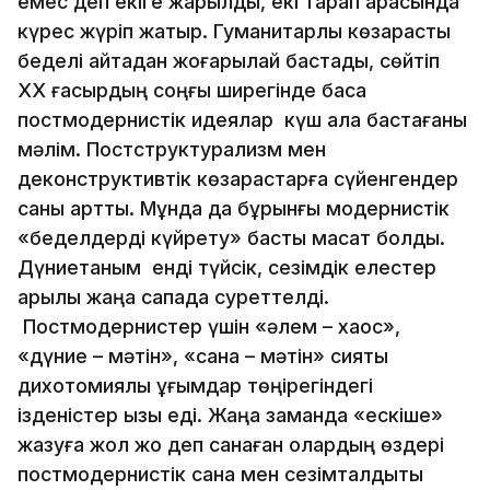
емес деп екіге жарылды, екі тарап арасында
күрес жүріп жатыр. Гуманитарлық көзқарастық
беделі қайтадан жоғарылай бастады, сөйтіп
ХХ ғасырдың соңғы ширегінде басқа
постмодернистік идеялар күш ала бастағаны
мәлім. Постструктурализм мен
деконструктивтік көзқарастарға сүйенгендер
саны артты. Мұнда да бұрынғы модернистік
«беделдерді күйрету» басты мақсат болды.
Дүниетаным енді түйсік, сезімдік елестер
арқылы жаңа сапада суреттелді.
Постмодернистер үшін «әлем – хаос»,
«дүние – мәтін», «сана – мәтін» сияқты
дихотомиялық ұғымдар төңірегіндегі
ізденістер қызық еді. Жаңа заманда «ескіше»
жазуға жол жоқ деп санаған олардың өздері
постмодернистік сана мен сезімталдықты