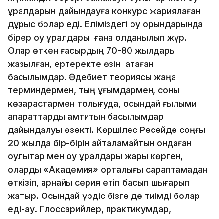
құралдарын дайындауға конкурс жариялаған
дұрыс болар еді. Еліміздегі оқу орындарында
бірер оқу құралдары ғана қолданылып жүр.
Олар өткен ғасырдың 70-80 жылдары
жазылған, ертеректе өзін ақтаған
басылымдар. Әдебиет теориясы жаңа
терминдермен, тың ұғымдармен, соны
көзқарастармен толығуда, осындай ғылыми
ақпараттарды қамтитын басылымдар
дайындалуы өзекті. Көршілес Ресейде соңғы
20 жылда бір-бірін қайталамайтын ондаған
оқулықтар мен оқу құралдары жарық көрген,
оларды «Академия» орталығы сараптамадан
өткізіп, арнайы серия етіп басып шығарып
жатыр. Осындай үрдіс бізге де тиімді болар
еді-ау. Глоссарийлер, практикумдар,