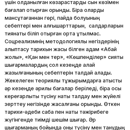
үшін қолданылған көзқарастарды сын көзімен
бағалап отырған орынды. Бірақ оларды
мансұқтағаннан гөрі, пайда болуының
себептері мен алғышарттарын, салдарларын
тиянақты біліп отырған орта ұтылмас.
Соцреализмнің методологиялық негіздерінің
қалыптасу тарихын жақсы білген адам «Абай
жолы», «Қан мен тер», «Көшпенділер» сияқты
шығармалардың сол кезеңде қалай
жазылғанының себептерін талдай алады.
Жекелеген теориялық тұжырымдарға қатысты
әр кезеңде әрқилы бағалар беріледі, бірақ осы
кереғарлықты түсіну нақты талдау мен жүйелі
зерттеу негізінде жасалғаны орынды. Өткен
тарихи-әдеби сабақ пен нақты тәжірибеге
жүгінгенде тиімді шешім шығар. Әр
шығарманың бойында оны түсіну мен танудың