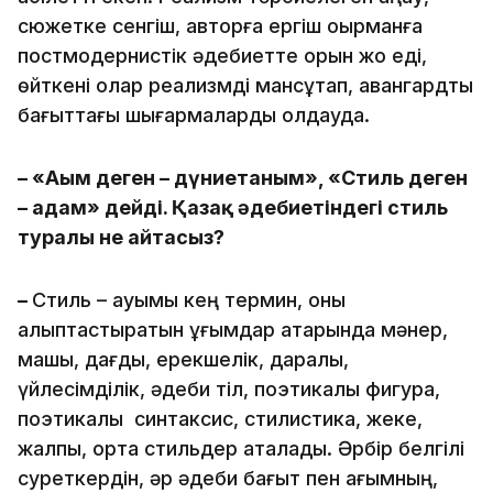
сюжетке сенгіш, авторға ергіш оқырманға
постмодернистік әдебиетте орын жоқ еді,
өйткені олар реализмді мансұқтап, авангардтық
бағыттағы шығармаларды қолдауда.
– «Ағым деген – дүниетаным», «Стиль деген
– адам» дейді. Қазақ әдебиетіндегі стиль
туралы не айтасыз?
–
Стиль – ауқымы кең термин, оны
қалыптастыратын ұғымдар қатарында мәнер,
машық, дағды, ерекшелік, даралық,
үйлесімділік, әдеби тіл, поэтикалық фигура,
поэтикалық синтаксис, стилистика, жеке,
жалпы, ортақ стильдер аталады. Әрбір белгілі
суреткердін, әр әдеби бағыт пен ағымның,