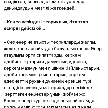
сөздіктер, соны әдістемелік құралдар
дайындаудың мезгілі жеткендей.
– Кеңес кезіндегі теориялық кітаптар
ескірді дейсіз ғой...
–
Сөз өнеріне қатысты теорияларды жалпы,
жеке және арнайы деп бөлу қалыптасқан. Өнер
атаулығы ортақ сипаттарды, көркем
әдебиеттің тарихи дамуының үдерісін,
көркем мазмұн мен пішіннің байланыстарын,
әдеби танымның сипаттарын, коркем
әдебиеттің рухани дүниенің ерекше түрі
екендігін ауқымды материалдар негізінде
зерттеген еңбектер құнын жойған жоқ.
Ерекше өнер түрі ретінде оның қай қоғамда
болсын өмір сүруін қамтамасыз етіп келе