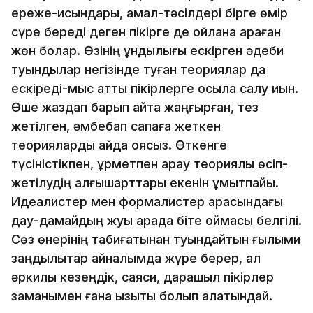
ереже-қисындары, амал-тәсілдері бірге өмір
сүре береді деген пікірге де ойлана қараған
жөн болар. Өзінің құндылығы ескірген әдеби
туындылар негізінде туған теориялар да
ескіреді-мыс атты пікірлерге қосыла салу қиын.
Өше жаздап барып қайта жаңғырған, тез
жетілген, әмбебап сапаға жеткен
теорияларды қайда қоясыз. Өткенге
түсіністікпен, құрметпен қарау теориялық өсіп-
жетілудің алғышарттары екенін ұмытпайық.
Идеалистер мен формалистер арасындағы
дау-дамайдың жуық арада біте қоймасы белгілі.
Сөз өнерінің табиғатынан туындайтын ғылыми
заңдылықтар айналымда жүре берер, ал
әркилы кезеңдік, саяси, дарашыл пікірлер
заманымен ғана қызықты болып қалатындай.