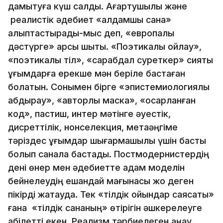
дамытуға күш салды. Ағартушылық және
реалистік әдебиет «алдамшы сана»
қалыптастырады-мыс деп, «европалық
дәстүрге» қарсы шықты. «Поэтикалық ойлау»,
«поэтикалық тіл», «сарабдал суреткер» сияқты
ұғымдарға ерекше мән беріле бастаған
болатын. Сонымен бірге «эпистемиологиялық
абдырау», «авторлық маска», «қосарланған
код», пастиш, интер мәтінге әуестік,
дисреттілік, нонселекция, метаәңгіме
тәріздес ұғымдар шығармашылық үшін басты
болып санала бастады. Постмодернистердің
дені өнер мен әдебиетте адам моделін
бейнелеудің ешқандай мағынасы жоқ деген
пікірді жақтауда. Тек «тілдік ойындар саясаты»
ғана «тілдік сананың» өтірігін әшкерелеуге
қабілетті екен. Реализм тәрбиелеген аңқау,