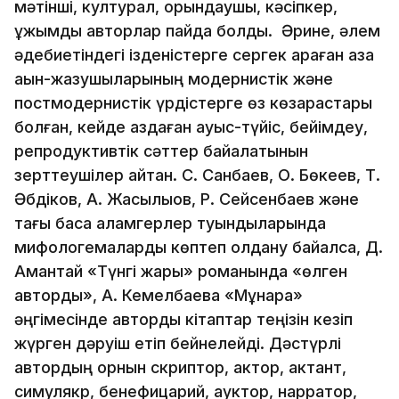
мәтінші, културал, орындаушы, кәсіпкер,
ұжымдық авторлар пайда болды. Әрине, әлем
әдебиетіндегі ізденістерге сергек қараған қазақ
ақын-жазушыларының модернистік және
постмодернистік үрдістерге өз көзқарастары
болған, кейде аздаған ауыс-түйіс, бейімдеу,
репродуктивтік сәттер байқалатынын
зерттеушілер айтқан. С. Санбаев, О. Бөкеев, Т.
Әбдіков, А. Жақсылықов, Р. Сейсенбаев және
тағы басқа қаламгерлер туындыларында
мифологемаларды көптеп қолдану байқалса, Д.
Амантай «Түнгі жарық» романында «өлген
авторды», А. Кемелбаева «Мұнара»
әңгімесінде авторды кітаптар теңізін кезіп
жүрген дәруіш етіп бейнелейді. Дәстүрлі
автордың орнын скриптор, актор, актант,
симулякр, бенефицарий, ауктор, нарратор,