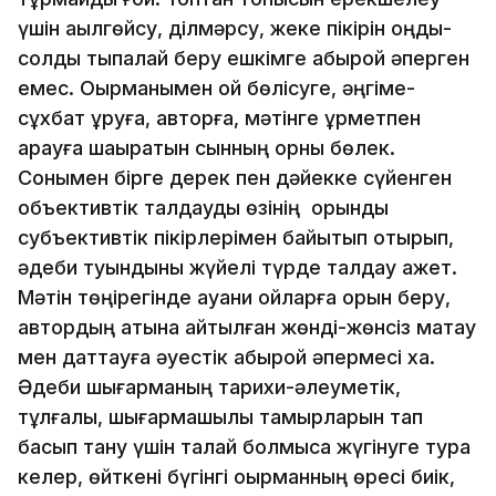
үшін ақылгөйсу, ділмәрсу, жеке пікірін оңды-
солды тықпалай беру ешкімге абырой әперген
емес. Оқырманымен ой бөлісуге, әңгіме-
сұхбат құруға, авторға, мәтінге құрметпен
қарауға шақыратын сынның орны бөлек.
Сонымен бірге дерек пен дәйекке сүйенген
объективтік талдауды өзінің орынды
субъективтік пікірлерімен байытып отырып,
әдеби туындыны жүйелі түрде талдау қажет.
Мәтін төңірегінде ауани ойларға орын беру,
автордың атына айтылған жөнді-жөнсіз мақтау
мен даттауға әуестік абырой әпермесі хақ.
Әдеби шығарманың тарихи-әлеуметік,
тұлғалық, шығармашылық тамырларын тап
басып тану үшін талай болмысқа жүгінуге тура
келер, өйткені бүгінгі оқырманның өресі биік,