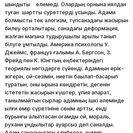
шындықты елемеді. Олардың орнына қиялдан
туған шартты суреттерді ұсынды. Адами
болмысты тек алогизм, түпсанадағы жасырын
билеу орталықтары, санадағы деформация,
жалған мағына тудырушылық арқылы танып
білуге ұмтылды. Америка психологы У.
Джеймс, француз ғалымы А. Бергсон, З.
Фрейд пен К. Юнгтың еңбектеріндегі
теориялық негіздерге сүйенді. Адамнын ерік-
жігерін, ой-сезімін, ниетін бақылап-басқарып
тұратын, оны ырқына көндіретін, дегенін
істететін жасырын күштер, құпия ақпарат,
танылмайтын сырлар адамның ішкі әлемінде
ылғи өмір сүретініне сенім артты, енді
бұрынғы қалыптасқан қоғамдық ой, мораль,
рухани құндылықтар қауқарсыз деп саналды.
Адам санасындағы «либидо», кумир,