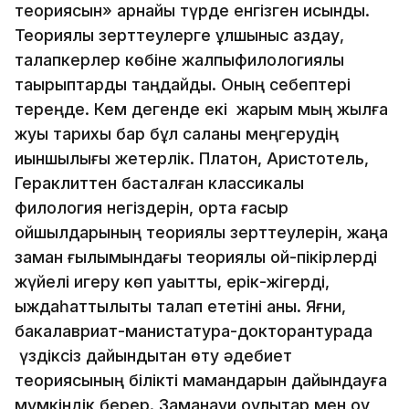
теориясын» арнайы түрде енгізген қисынды.
Теориялық зерттеулерге құлшыныс аздау,
талапкерлер көбіне жалпыфилологиялық
тақырыптарды таңдайды. Оның себептері
тереңде. Кем дегенде екі жарым мың жылға
жуық тарихы бар бұл саланы меңгерудің
қиыншылығы жетерлік. Платон, Аристотель,
Гераклиттен басталған классикалық
филология негіздерін, орта ғасыр
ойшылдарының теориялық зерттеулерін, жаңа
заман ғылымындағы теориялық ой-пікірлерді
жүйелі игеру көп уақытты, ерік-жігерді,
ыждаһаттылықты талап ететіні анық. Яғни,
бакалавриат-манистатура-докторантурада
үздіксіз дайындықтан өту әдебиет
теориясының білікті мамандарын дайындауға
мүмкіндік берер. Заманауи оқулықтар мен оқу