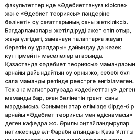
факультеттерінде «Әдебиеттануға кіріспе»
және «Әдебиет теориясы» пәндеріне
бөлінетін оқу сағаттарының саны жеткіліксіз.
Бағдарламалары жетілдіруді қажет етіп отыр,
жаңа үлгідегі, заманауи талаптарға жауап
беретін оқу құралдарын дайындау да кезек
күттірмейтін мәселелер қатарында.
Қазақстанда «әдебиет теориясы» мамандарын
арнайы дайындайтын оқу орны жоқ, себебі бұл
сала мамандық ретінде реестрге енгізілмеген.
Тек қана магистратурада «әдебиеттану» деген
мамандық бар, оған бөлінетін грант саны
мардымсыз. Сонымен қатар елімізде бірде-бір
арнайы «Әдебиет теориясы мен әдіснамасы»
деген кафедра жоқ. Әрқилы оңтайландырулар
нәтижесінде әл-Фараби атындағы Қазақ Ұлттық