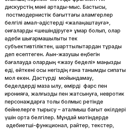
дискурстің мәні артады-мыс. Бастысы,
постмодернистік бағыттағы қаламгерлер
белгілі амал-әдістерді «жалаңаштауға»,
оқиғаларды «шешіндіруге» құмар болып, олар
әдеби шығармашылықты тек
субъективтіліктен, шарттылықтардан тұрады
деп есептеген. Ақын-жазушы еңбегін
бағалауда олардың «жазу беделі» маңызды
еді, өйткені осы негіздің ғана танымдық сипаты
мол екен. Дәстүрді мойындамау,
беделдерді мазақ қылу, өмірді фарс пен
иронияға, жалғыздық пен жатсынуға, невротик
персонаждарға толы болмыс ретінде
бейнелерге тырысу – аталмыш бағыт өкілдері
үшін ортақ белгілер. Мұндай мәтіндерде
әдебиетші-функционал, райтер, текстер,