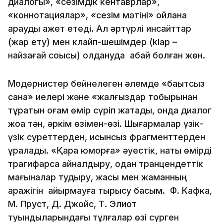
диалогы», «сезімдік кентаврлар»,
«коннотациялар», «сезім мәтіні» ойлана
қарауды қажет етеді. Ал әртүрлі инсайттар
(жарқ ету) мен клайп-шешімдер (klap –
найзағай соққысы) қолдануда абай болған жөн.
Модернистер бейнелеген әлемде «бақытсыз
сана» иелері және «жалғыздар тобырынан
тұратын қоғам өмір сүріп жатады, онда диалог
жоққа тән, әркім өзімен-өзі. Шығармалар үзік-
үзік суреттерден, қисынсыз фрагменттерден
құралады. «Қара юморға» әуестік, нақты өмірді
трагифарсқа айналдыру, одан транцендеттік
мағыналар тудыру, жақсы мен жаманның
аражігін айырмауға тырысу басым. Ф. Кафка,
М. Пруст, Д. Джойс, Т. Элиот
туындыларындағы тұлғалар өзі сүрген