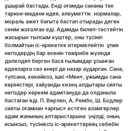
ұшырай бастады. Енді қоғамдық сананы тек
тарихи-мәдени идея, әлеуметтік нормалар,
мораль қажет бағытқа бастап отырады деген
сенім жоғалған еді. Адамды билеп-төстейтін
жасырын тылсым күштер, оны түсініп
болмайтын іс-әрекетке итермелейтін құпия
негіздердің бар екенін тәжірибе жүзінде
дәлелдеп берген басқа ғылымдар ұсынған
идеяларға сөз өнері де назар аударған. Сана,
түпсана, көкейкоз, ішкі «Мен», ұжымдық сана
көріністері, хайуандық кезең қалдықтары сияқты
негіздер көркем адамтануда да қолданыла
бастаған еді. П. Верлен, А. Рембо, Ш. Бодлер
сияқты қоғамнан «қарғыс» естіген қаламгерлер
адам жанының қалтарыстарына үңілді, оның
қисынсыз, түсініксіз іс-әрекеттерінің себебін