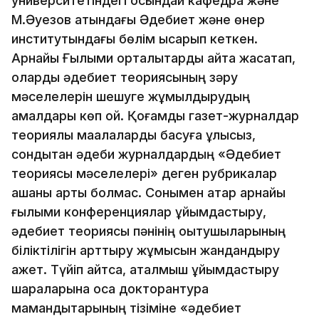
университетіндегі осындай кафедра және
М.Әуезов атындағы Әдебиет және өнер
институтындағы бөлім қысқарып кеткен.
Арнайы Ғылыми орталықтарды қайта жасақтап,
оларды әдебиет теориясының зәру
мәселелерін шешуге жұмылдырудың
амалдары көп қой. Қоғамдық газет-журналдар
теориялық мақалаларды басуға құлықсыз,
сондықтан әдеби журналдардың «Әдебиет
теориясы мәселелері» деген рубрикалар
ашқаны артық болмас. Сонымен қатар арнайы
ғылыми конференциялар ұйымдастыру,
әдебиет теориясы пәнінің оқытушыларының
біліктілігін арттыру жұмысын жандандыру
қажет. Түйіп айтсақ, аталмыш ұйымдастыру
шараларына қоса докторантура
мамандықтарының тізіміне «әдебиет