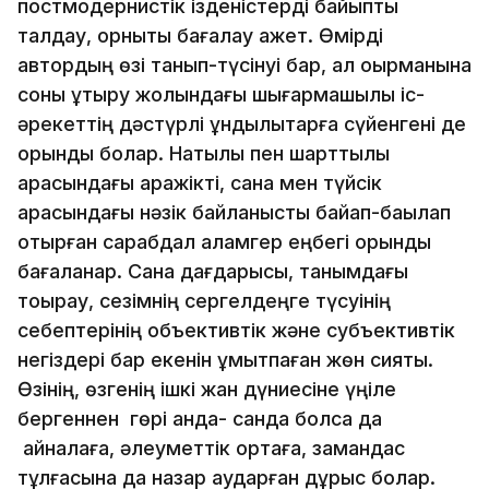
постмодернистік ізденістерді байыпты
талдау, орнықты бағалау қажет. Өмірді
автордың өзі танып-түсінуі бар, ал оқырманына
соны ұқтыру жолындағы шығармашылық іс-
әрекеттің дәстүрлі құндылықтарға сүйенгені де
орынды болар. Нақтылық пен шарттылық
арасындағы аражікті, сана мен түйсік
арасындағы нәзік байланысты байқап-бақылап
отырған сарабдал қаламгер еңбегі орынды
бағаланар. Сана дағдарысы, танымдағы
тоқырау, сезімнің сергелдеңге түсуінің
себептерінің объективтік және субъективтік
негіздері бар екенін ұмытпаған жөн сияқты.
Өзінің, өзгенің ішкі жан дүниесіне үңіле
бергеннен гөрі анда- санда болса да
айналаға, әлеуметтік ортаға, замандас
тұлғасына да назар аударған дұрыс болар.