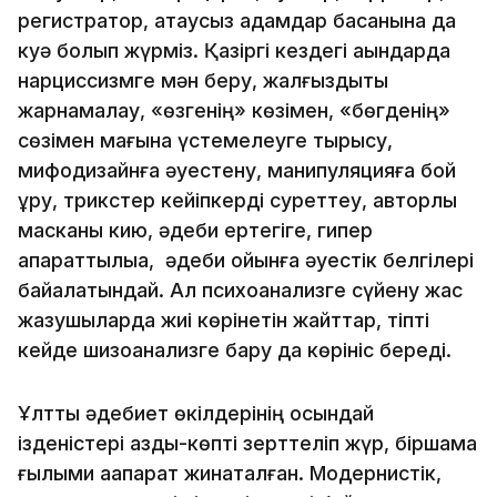
регистратор, атаусыз адамдар басқанына да
куә болып жүрміз. Қазіргі кездегі ақындарда
нарциссизмге мән беру, жалғыздықты
жарнамалау, «өзгенің» көзімен, «бөгденің»
сөзімен мағына үстемелеуге тырысу,
мифодизайнға әуестену, манипуляцияға бой
ұру, трикстер кейіпкерді суреттеу, авторлық
масканы кию, әдеби ертегіге, гипер
ақпараттылыққа, әдеби ойынға әуестік белгілері
байқалатындай. Ал психоанализге сүйену жас
жазушыларда жиі көрінетін жайттар, тіпті
кейде шизоанализге бару да көрініс береді.
Ұлттық әдебиет өкілдерінің осындай
ізденістері азды-көпті зерттеліп жүр, біршама
ғылыми ақапарат жинақталған. Модернистік,