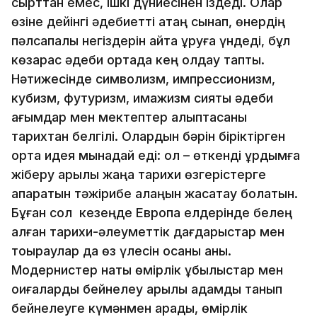
сырттан емес, ішкі дүниесінен іздеді. Олар
өзіне дейінгі әдебиетті қатаң сынап, өнердің
пәлсапалық негіздерін қайта құруға үндеді, бұл
көзқарас әдеби ортада кең қолдау тапты.
Нәтижесінде символизм, импрессионизм,
кубизм, футуризм, имажизм сияқты әдеби
ағымдар мен мектептер қалыптасқаны
тарихтан белгілі. Олардын бәрін біріктірген
ортақ идея мынадай еді: ол – өткенді құрдымға
жіберу арқылы жаңа тарихи өзгерістерге
апаратын тәжірибе алаңын жасақтау болатын.
Бұған сол кезеңде Европа елдерінде белең
алған тарихи-әлеуметтік дағдарыстар мен
тоқыраулар да өз үлесін қосқаны анық.
Модернистер нақты өмірлік құбылыстар мен
оқиғаларды бейнелеу арқылы адамды танып
бейнелеуге күмәнмен қарады, өмірлік