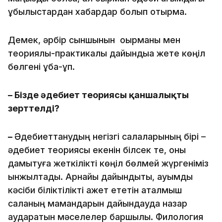
құбылыстардан хабардар болып отырмақ.
Демек, әрбір сыншынын оқырманы мен
теориялық-практикалық дайындыққа жете көңіл
бөлгені құба-құп.
– Бізде әдебиет теориясы қаншалықты
зерттелді?
–
Әдебиеттанудың негізгі салаларының бірі –
әдебиет теориясы екенін білсек те, оны
дамытуға жеткілікті көңіл бөлмей жүргеніміз
қынжылтады. Арнайы дайындықты, ауқымды
кәсіби біліктілікті қажет ететін аталмыш
саланың мамандарын дайындауда назар
аударатын мәселелер баршылық. Филология