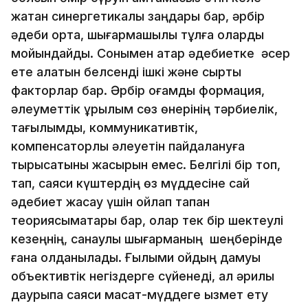
жатқан синергетикалық заңдары бар, әрбір
әдеби орта, шығармашылық тұлға оларды
мойындайды. Сонымен қатар әдебиетке әсер
ете алатын белсенді ішкі және сыртқы
факторлар бар. Әрбір қоғамдық формация,
әлеуметтік құрылым сөз өнерінің тәрбиелік,
тағылымдық, коммуникативтік,
компенсаторлық әлеуетін пайдалануға
тырысатыны жасырын емес. Белгілі бір топ,
тап, саяси күштердің өз мүддесіне сай
әдебиет жасау үшін ойлап тапқан
теориясымақтары бар, олар тек бір шектеулі
кезеңнің, санаулы шығарманың шеңберінде
ғана қолданылады. Ғылыми ойдың дамуы
объективтік негіздерге сүйенеді, ал әрқилы
даурықпа саяси мақсат-мүддеге қызмет ету