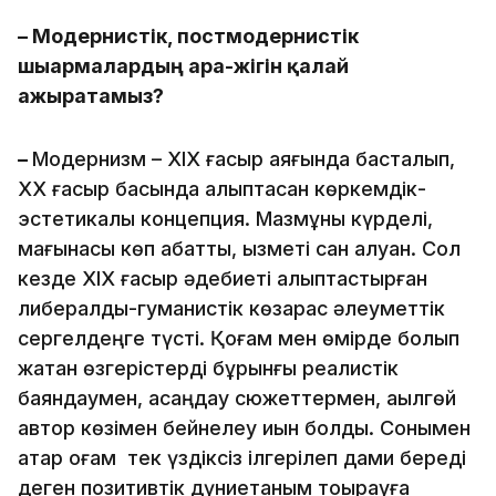
– Модернистік, постмодернистік
шығармалардың ара-жігін қалай
ажыратамыз?
–
Модернизм – ХІХ ғасыр аяғында басталып,
ХХ ғасыр басында қалыптасқан көркемдік-
эстетикалық концепция. Мазмұны күрделі,
мағынасы көп қабатты, қызметі сан алуан. Сол
кезде ХІХ ғасыр әдебиеті қалыптастырған
либералдық-гуманистік көзқарас әлеуметтік
сергелдеңге түсті. Қоғам мен өмірде болып
жатқан өзгерістерді бұрынғы реалистік
баяндаумен, қасаңдау сюжеттермен, ақылгөй
автор көзімен бейнелеу қиын болды. Сонымен
қатар қоғам тек үздіксіз ілгерілеп дами береді
деген позитивтік дүниетаным тоқырауға