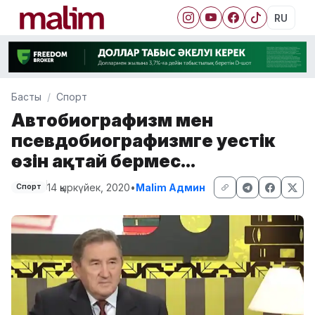
RU
Басты
Спорт
Автобиографизм мен
псевдобиографизмге әуестік
өзін ақтай бермес...
14 қыркүйек, 2020
•
Malim Админ
Спорт