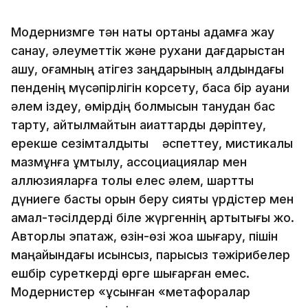
Модернизмге тән нақты ортаны адамға жау
санау, әлеуметтік және рухани дағдарыстан
қашу, қоғамның қатігез заңдарының алдындағы
пенденің мүсәпірлігін корсету, басқа бір ауани
әлем іздеу, өмірдің болмысын танудан бас
тарту, айтылмайтын ақиқаттарды дәріптеу,
ерекше сезімталдықты әспеттеу, мистикалық
мазмұнға ұмтылу, ассоциациялар мен
аллюзияларға толы елес әлем, шартты
дүниеге басты орын беру сияқты үрдістер мен
амал-тәсілдерді біле жүргеннің артықтығы жоқ.
Авторлық эпатаж, өзін-өзі жоққа шығару, пішін
маңайындағы қисынсыз, парықсыз тәжірибелер
ешбір суреткерді өрге шығарған емес.
Модернистер «ұсынған «метафоралар