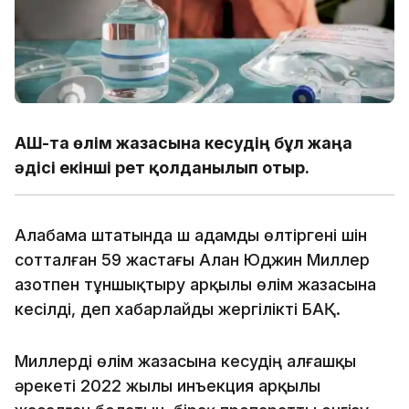
АҚШ-та өлім жазасына кесудің бұл жаңа
әдісі екінші рет қолданылып отыр.
Алабама штатында үш адамды өлтіргені үшін
сотталған 59 жастағы Алан Юджин Миллер
азотпен тұншықтыру арқылы өлім жазасына
кесілді, деп хабарлайды жергілікті БАҚ.
Миллерді өлім жазасына кесудің алғашқы
әрекеті 2022 жылы инъекция арқылы