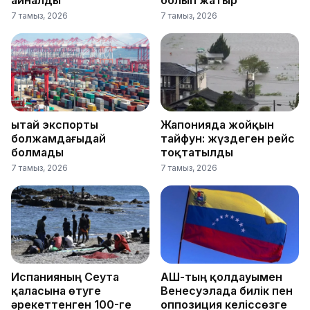
айналды
болып жатыр
7 тамыз, 2026
7 тамыз, 2026
Қытай экспорты
Жапонияда жойқын
болжамдағыдай
тайфун: жүздеген рейс
болмады
тоқтатылды
7 тамыз, 2026
7 тамыз, 2026
Испанияның Сеута
АҚШ-тың қолдауымен
қаласына өтуге
Венесуэлада билік пен
әрекеттенген 100-ге
оппозиция келіссөзге