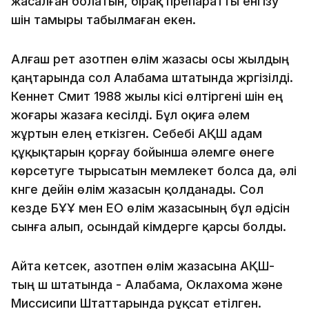
жасалған болатын, бірақ препаратты енгізу
үшін тамыры табылмаған екен.
Алғаш рет азотпен өлім жазасы осы жылдың
қаңтарында сол Алабама штатында жүргізілді.
Кеннет Смит 1988 жылы кісі өлтіргені үшін ең
жоғары жазаға кесілді. Бұл оқиға әлем
жұртын елең еткізген. Себебі АҚШ адам
құқықтарын қорғау бойынша әлемге өнеге
көрсетуге тырысатын мемлекет болса да, әлі
күнге дейін өлім жазасын қолданады. Сол
кезде БҰҰ мен ЕО өлім жазасының бұл әдісін
сынға алып, осындай үкімдерге қарсы болды.
Айта кетсек, азотпен өлім жазасына АҚШ-
тың үш штатында - Алабама, Оклахома және
Миссисипи Штаттарында рұқсат етілген.