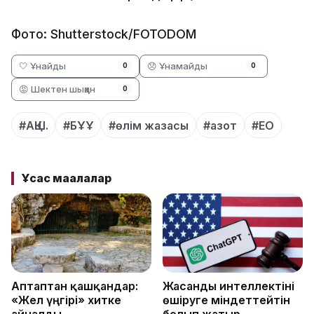
Фото: Shutterstock/FOTODOM
🤍 Ұнайды
😞 Ұнамайды
0
0
😡 Шектен шыққан
0
#АҚШ.
#БҰҰ
#өлім жазасы
#азот
#ЕО
Ұқсас мақалалар
Аптаптан қашқандар:
Жасанды интеллектіні
«Жел үңгірі» хитке
өшіруге міндеттейтін