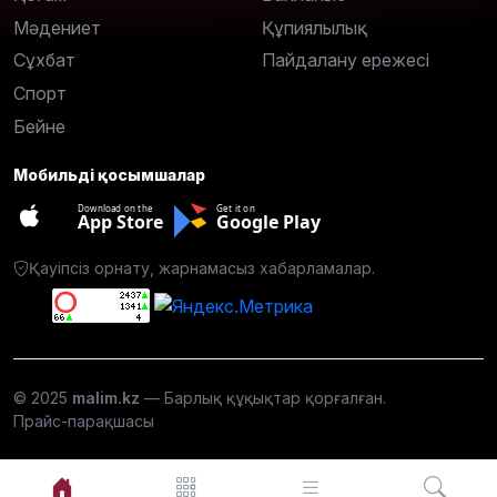
Мәдениет
Құпиялылық
Сұхбат
Пайдалану ережесі
Спорт
Бейне
Мобильді қосымшалар
Download on the
Get it on
App Store
Google Play
Қауіпсіз орнату, жарнамасыз хабарламалар.
© 2025
malim.kz
— Барлық құқықтар қорғалған.
Прайс-парақшасы