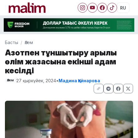
RU
Басты
Әлем
Азотпен тұншықтыру арқылы
өлім жазасына екінші адам
кесілді
27 қыркүйек, 2024
•
Мадина Қайнарова
Әлем