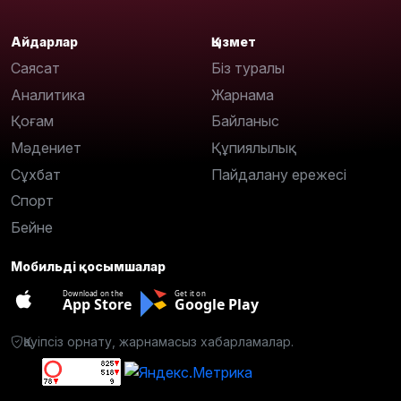
Айдарлар
Қызмет
Саясат
Біз туралы
Аналитика
Жарнама
Қоғам
Байланыс
Мәдениет
Құпиялылық
Сұхбат
Пайдалану ережесі
Спорт
Бейне
Мобильді қосымшалар
Download on the
Get it on
App Store
Google Play
Қауіпсіз орнату, жарнамасыз хабарламалар.