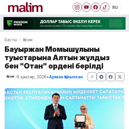
RU
Басты
Қоғам
Бауыржан Момышұлының
туыстарына Алтын жұлдыз
бен "Отан" ордені берілді
6 қаңтар, 2026
•
Арман Қайыпхан
Қоғам