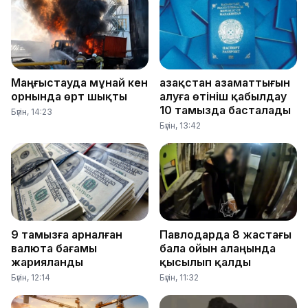
Маңғыстауда мұнай кен
Қазақстан азаматтығын
орнында өрт шықты
алуға өтініш қабылдау
10 тамызда басталады
Бүгін, 14:23
Бүгін, 13:42
9 тамызға арналған
Павлодарда 8 жастағы
валюта бағамы
бала ойын алаңында
жарияланды
қысылып қалды
Бүгін, 12:14
Бүгін, 11:32