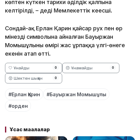
көптен күткен тарихи әділдік қалпына
келтірілді, – деді Мемлекеттік кеңесші.
Сондай-ақ Ерлан Қарин қайсар рух пен өр
мінездің символына айналған Бауыржан
Момышұлының өмірі жас ұрпаққа үлгі-өнеге
екенін атап өтті.
🤍 Ұнайды
😞 Ұнамайды
0
0
😡 Шектен шыққан
0
#Ерлан Қарин
#Бауыржан Момышұлы
#орден
Ұқсас мақалалар