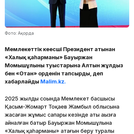
Фото: Ақорда
Мемлекеттік кеңесші Президент атынан
«Халық қаһарманы» Бауыржан
Момышұлының туыстарына Алтын жұлдыз
бен «Отан» орденін тапсырды, деп
хабарлайды
Malim.kz.
2025 жылдың соңында Мемлекет басшысы
Қасым-Жомарт Тоқаев Жамбыл облысына
жасаған жұмыс сапары кезінде аты аңызға
айналған батыр Бауыржан Момышұлына
«Халық қаһарманы» атағын беру туралы