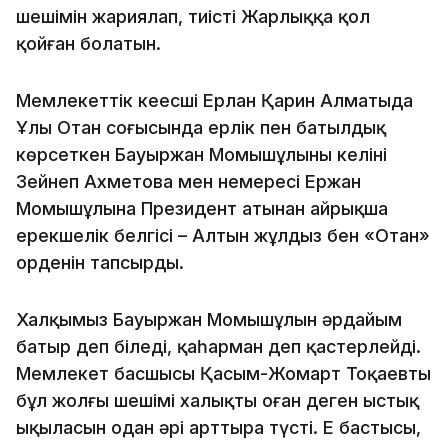
шешімін жариялап, тиісті Жарлыққа қол
қойған болатын.
Мемлекеттік кеңесші Ерлан Қарин Алматыда
Ұлы Отан соғысында ерлік пен батылдық
көрсеткен Бауыржан Момышұлының келіні
Зейнеп Ахметова мен немересі Ержан
Момышұлына Президент атынан айрықша
ерекшелік белгісі – Алтын жұлдыз бен «Отан»
орденін тапсырды.
Халқымыз Бауыржан Момышұлын әрдайым
батыр деп біледі, қаһарман деп қастерлейді.
Мемлекет басшысы Қасым-Жомарт Тоқаевтың
бұл жолғы шешімі халықтың оған деген ыстық
ықыласын одан әрі арттыра түсті. Ең бастысы,