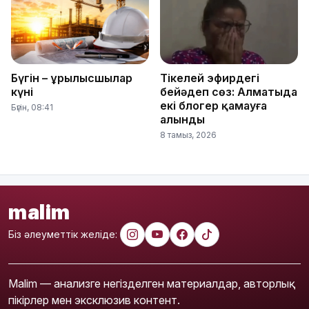
Бүгін – Құрылысшылар
Тікелей эфирдегі
күні
бейәдеп сөз: Алматыда
екі блогер қамауға
Бүгін, 08:41
алынды
8 тамыз, 2026
malim
Біз әлеуметтік желіде:
Malim — анализге негізделген материалдар, авторлық
пікірлер мен эксклюзив контент.