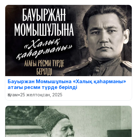
Бауыржан Момышұлына «Халық қаһарманы»
атағы ресми түрде берілді
Қоғам
•
25 желтоқсан, 2025