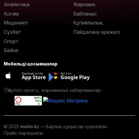
Аналитика
Жарнама
Қоғам
Байланыс
Мәдениет
Құпиялылық
Сұхбат
Пайдалану ережесі
Спорт
Бейне
Мобильді қосымшалар
Download on the
Get it on
App Store
Google Play
Қауіпсіз орнату, жарнамасыз хабарламалар.
© 2025
malim.kz
— Барлық құқықтар қорғалған.
Прайс-парақшасы