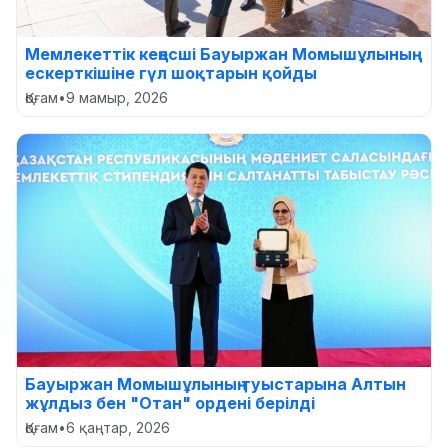
Мемлекеттік кеңесші Бауыржан Момышұлының
ескерткішіне гүл шоқтарын қойды
Қоғам
•
9 мамыр, 2026
Бауыржан Момышұлының туыстарына Алтын
жұлдыз бен "Отан" ордені берілді
Қоғам
•
6 қаңтар, 2026