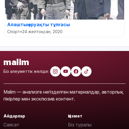
Алаштың әруақты тұлғасы
Спорт
•
24 желтоқсан, 2020
malim
Біз әлеуметтік желіде:
Malim — анализге негізделген материалдар, авторлық
пікірлер мен эксклюзив контент.
Айдарлар
Қызмет
Саясат
Біз туралы