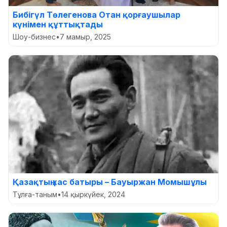
Бибігүл Төлегенова Отан қорғаушылар
күнімен құттықтады
Шоу-бизнес
•
7 мамыр, 2025
Қазақтың хас батыры – Бауыржан Момышұлы
Тұлға-таным
•
14 қыркүйек, 2024