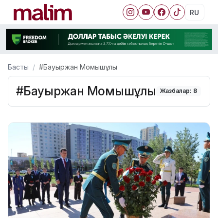
RU
Басты
#Бауыржан Момышұлы
#Бауыржан Момышұлы
Жазбалар: 8