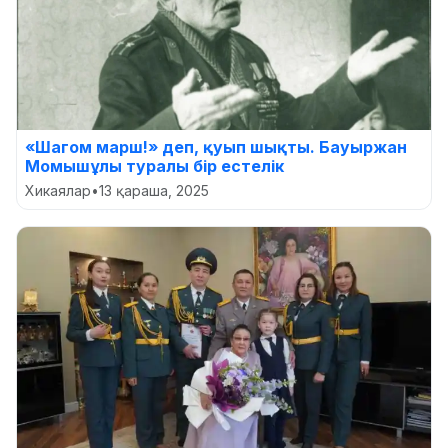
«Шагом марш!» деп, қуып шықты. Бауыржан
Момышұлы туралы бір естелік
Хикаялар
•
13 қараша, 2025