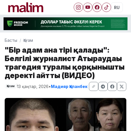
RU
Басты
Қоғам
"Бір адам ғана тірі қалады":
Белгілі журналист Атыраудағы
трагедия туралы қорқынышты
деректі айтты (ВИДЕО)
13 қаңтар, 2026
•
Мадияр Қапанбек
Қоғам