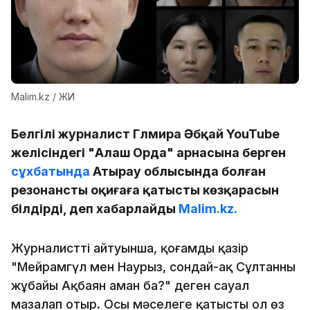
Malim.kz / ЖИ
Белгілі журналист Гүлмира Әбқай YouTube
желісіндегі "Алаш Орда" арнасына берген
сұхбатында
Атырау облысында болған
резонансты оқиғаға қатысты көзқарасын
білдірді, деп хабарлайды
Malim.kz.
Журналисттің айтуынша, қоғамды қазір
"Мейрамгүл мен Наурыз, сондай-ақ Сұлтанның
жұбайы Ақбаян аман ба?" деген сауал
мазалап отыр. Осы мәселеге қатысты ол өз