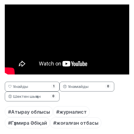
🤍 Ұнайды
😞 Ұнамайды
1
0
😡 Шектен шыққан
0
#Атырау облысы
#журналист
#Гүлмира Әбіқай
#жоғалған отбасы