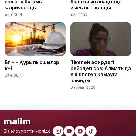
валюта бағамы
бала ойын алаңында
жарияланды
қысылып қалды
Бүгін, 12:14
Бүгін, 11:32
Бүгін – Құрылысшылар
Тікелей эфирдегі
күні
бейәдеп сөз: Алматыда
екі блогер қамауға
Бүгін, 08:41
алынды
8 тамыз, 2026
malim
Біз әлеуметтік желіде: