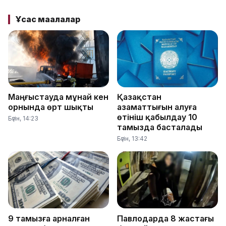
Ұқсас мақалалар
Маңғыстауда мұнай кен
Қазақстан
орнында өрт шықты
азаматтығын алуға
өтініш қабылдау 10
Бүгін, 14:23
тамызда басталады
Бүгін, 13:42
9 тамызға арналған
Павлодарда 8 жастағы