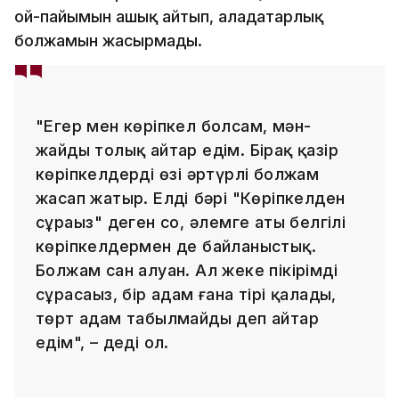
ой-пайымын ашық айтып, алаңдатарлық
болжамын жасырмады.
"Егер мен көріпкел болсам, мән-
жайды толық айтар едім. Бірақ қазір
көріпкелдердің өзі әртүрлі болжам
жасап жатыр. Елдің бәрі "Көріпкелден
сұраңыз" деген соң, әлемге аты белгілі
көріпкелдермен де байланыстық.
Болжам сан алуан. Ал жеке пікірімді
сұрасаңыз, бір адам ғана тірі қалады,
төрт адам табылмайды деп айтар
едім", – деді ол.