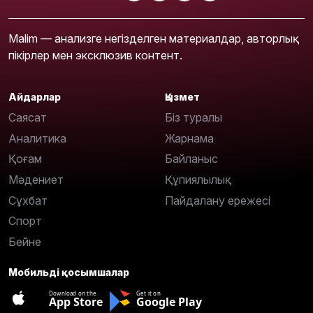
Malim — анализге негізделген материалдар, авторлық
пікірлер мен эксклюзив контент.
Айдарлар
Қызмет
Саясат
Біз туралы
Аналитика
Жарнама
Қоғам
Байланыс
Мәдениет
Құпиялылық
Сұхбат
Пайдалану ережесі
Спорт
Бейне
Мобильді қосымшалар
Download on the
Get it on
App Store
Google Play