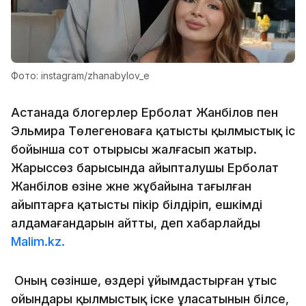
Фото: instagram/zhanabylov_e
Астанада блогерлер Ерболат Жанәбілов пен
Эльмира Төлегеноваға қатысты қылмыстық іс
бойынша сот отырысы жалғасып жатыр.
Жарыссөз барысында айыпталушы Ерболат
Жанәбілов өзіне және жұбайына тағылған
айыптарға қатысты пікір білдіріп, ешкімді
алдамағандарын айтты, деп хабарлайды
Malim.kz.
Оның сөзінше, өздері ұйымдастырған ұтыс
ойындары қылмыстық іске ұласатынын білсе,