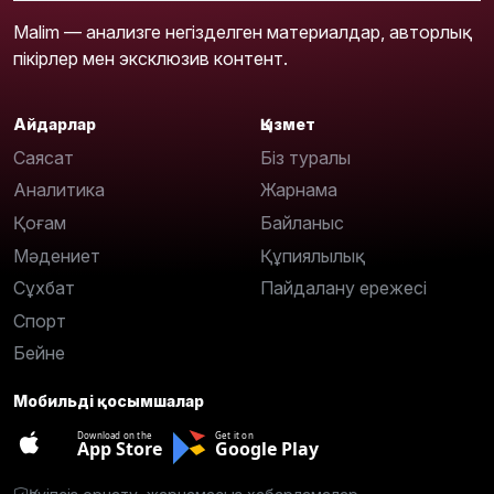
Malim — анализге негізделген материалдар, авторлық
пікірлер мен эксклюзив контент.
Айдарлар
Қызмет
Саясат
Біз туралы
Аналитика
Жарнама
Қоғам
Байланыс
Мәдениет
Құпиялылық
Сұхбат
Пайдалану ережесі
Спорт
Бейне
Мобильді қосымшалар
Download on the
Get it on
App Store
Google Play