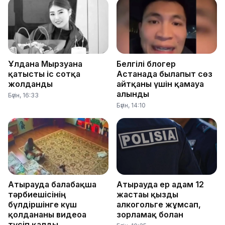
Ұлдана Мырзуанға
Белгілі блогер
қатысты іс сотқа
Астанада былапыт сөз
жолданды
айтқаны үшін қамауға
алынды
Бүгін, 16:33
Бүгін, 14:10
Атырауда балабақша
Атырауда ер адам 12
тәрбиешісінің
жастағы қызды
бүлдіршінге күш
алкогольге жұмсап,
қолданғаны видеоға
зорламақ болған
түсіп қалды