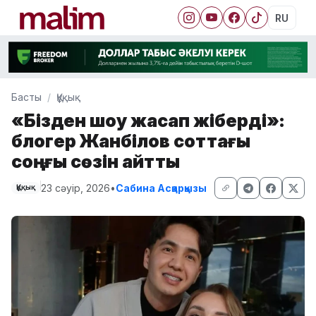
RU
Басты
Құқық
«Бізден шоу жасап жіберді»:
блогер Жанәбілов соттағы
соңғы сөзін айтты
23 сәуір, 2026
•
Сабина Асқарқызы
Құқық