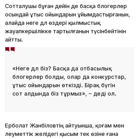
Сотталушы бұған дейін де басқа блогерлер
осындай ұтыс ойындарын ұйымдастырғанын,
алайда неге дәл өздері қылмыстық
жауапкершілікке тартылғанын түсінбейтінін
айтты.
«Неге дәл біз? Басқа да отбасылық
блогерлер болды, олар да конкурстар,
ұтыс ойындарын өткізді. Бірақ бүгін
сот алдында біз тұрмыз», – деді ол.
Ерболат Жанәбіловтің айтуынша, қоғам мен
әлеуметтік желідегі қысым тек өзіне ғана