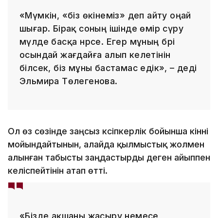
«Мүмкін, «біз өкінеміз» деп айту оңай
шығар. Бірақ соның ішінде өмір сүру
мүлде басқа нәрсе. Егер мұның бәрі
осындай жағдайға алып келетінін
білсек, біз мұны бастамас едік», – деді
Эльмира Төлегенова.
Ол өз сөзінде заңсыз кәсіпкерлік бойынша кінәні
мойындайтынын, алайда қылмыстық жолмен
алынған табысты заңдастырды деген айыппен
келіспейтінін атап өтті.
«Бізде ақшаны жасыру немесе