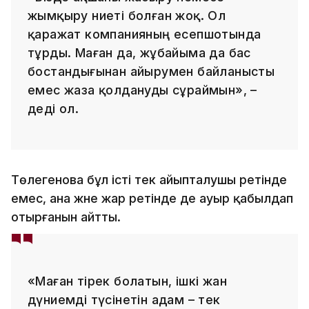
жымқыру ниеті болған жоқ. Ол
қаражат компанияның есепшотында
тұрды. Маған да, жұбайыма да бас
бостандығынан айырумен байланысты
емес жаза қолдануды сұраймын», –
деді ол.
Төлегенова бұл істі тек айыпталушы ретінде
емес, ана және жар ретінде де ауыр қабылдап
отырғанын айтты.
«Маған тірек болатын, ішкі жан
дүниемді түсінетін адам – тек