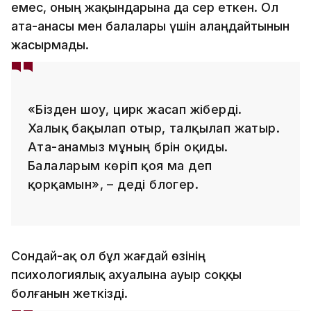
емес, оның жақындарына да әсер еткен. Ол
ата-анасы мен балалары үшін алаңдайтынын
жасырмады.
«Бізден шоу, цирк жасап жіберді.
Халық бақылап отыр, талқылап жатыр.
Ата-анамыз мұның бәрін оқиды.
Балаларым көріп қоя ма деп
қорқамын», – деді блогер.
Сондай-ақ ол бұл жағдай өзінің
психологиялық ахуалына ауыр соққы
болғанын жеткізді.