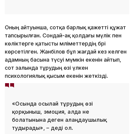
Оның айтуынша, сотқа барлық қажетті құжат
тапсырылған. Сондай-ақ қолдағы мүлік пен
көліктерге қатысты мәліметтердің бәрі
көрсетілген. Жанәбілов бұл жағдай кез келген
адамның басына түсуі мүмкін екенін айтып,
сот залында тұрудың өзі үлкен
психологиялық қысым екенін жеткізді.
«Осында осылай тұрудың өзі
қорқыныш, эмоция, алда не
болатынына деген алаңдаушылық
тудырады», – деді ол.