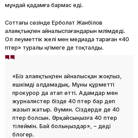
мұндай қадамға бармас еді.
Соттағы сөзінде Ерболат Жанәбілов
алаяқтықпен айналыспағандарын мәлімдеді.
Ол әлеуметтік желі мен медиада тараған «40
пәтер» туралы әңгімеге де тоқталды.
«Біз алаяқтықпен айналысқан жоқпыз,
ешкімді алдамадық. Мұны құрметті
прокурор да атап өтті. Адамдар мен
журналистер бізде 40 пәтер бар деп
жазып жатыр. Әумин. Сіздерде де 40
пәтер болсын. Әрқайсыңызға 40 пәтер
тілеймін. Бай болыңыздар», – деді
блогер.