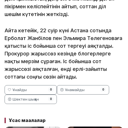
пікірмен келіспейтінін айтып, соттан әділ
шешім күтетінін жеткізді.
Айта кетейік, 22 сәуір күні Астана сотында
Ерболат Жанәбілов пен Эльмира Төлегеноваға
қатысты іс бойынша сот тергеуі аяқталды.
Прокурор жарыссөз кезінде блогерлерге
нақты мерзім сұраған. Іс бойынша сот
жарыссөзі аяқталған, енді ерлі-зайыпты
соттағы соңғы сөзін айтады.
🤍 Ұнайды
😞 Ұнамайды
0
0
😡 Шектен шыққан
0
Ұқсас мақалалар