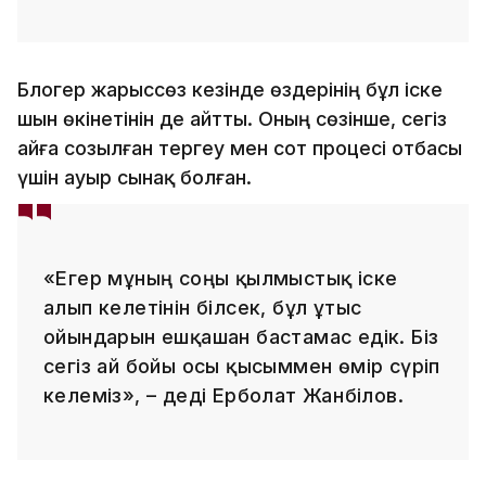
Блогер жарыссөз кезінде өздерінің бұл іске
шын өкінетінін де айтты. Оның сөзінше, сегіз
айға созылған тергеу мен сот процесі отбасы
үшін ауыр сынақ болған.
«Егер мұның соңы қылмыстық іске
алып келетінін білсек, бұл ұтыс
ойындарын ешқашан бастамас едік. Біз
сегіз ай бойы осы қысыммен өмір сүріп
келеміз», – деді Ерболат Жанәбілов.