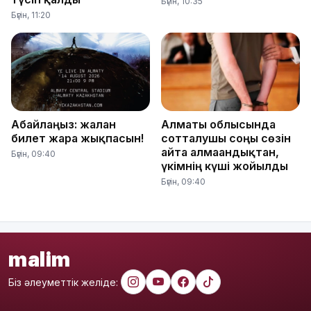
Бүгін, 10:35
Бүгін, 11:20
Абайлаңыз: жалған
Алматы облысында
билет жарға жықпасын!
сотталушы соңғы сөзін
айта алмағандықтан,
Бүгін, 09:40
үкімнің күші жойылды
Бүгін, 09:40
malim
Біз әлеуметтік желіде: