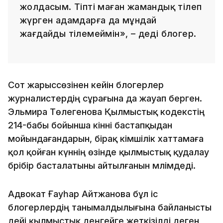
жолдасым. Тіпті маған жамандық тілеп
жүрген адамдарға да мұндай
жағдайды тілемеймін», – деді блогер.
Сот жарыссөзінен кейін блогерлер
журналистердің сұрағына да жауап берген.
Эльмира Төлегенова Қылмыстық кодекстің
214-бабы бойынша кінәні бастапқыдан
мойындағандарын, бірақ әкімшілік хаттамаға
қол қойған күннің өзінде қылмыстық қудалау
бәрібір басталатыны айтылғанын мәлімдеді.
Адвокат Ғауһар Айтжанова бұл іс
блогерлердің танымалдылығына байланысты
әдейі қылмыстық деңгейге жеткізілді деген