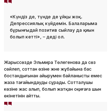
«Күндіз де, түнде де ұйқы жоқ.
Депрессиялық күйдемін. Балаларыма
бұрынғыдай позитив сыйлау да қиын
болып кетті», – деді ол.
Жарыссөзде Эльмира Төлегенова да сөз
сөйлеп, соттан өзіне және жұбайына бас
бостандығынан айырумен байланысты емес
жаза тағайындауды сұрады. Сотталушы
көзіне жас алып, болып жатқан оқиғаға шын
өкінетінін айтты.