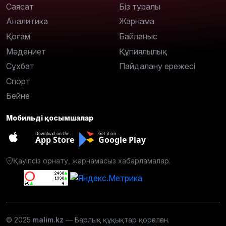
Саясат
Біз туралы
Аналитика
Жарнама
Қоғам
Байланыс
Мәдениет
Құпиялылық
Сұхбат
Пайдалану ережесі
Спорт
Бейне
Мобильді қосымшалар
Download on the
Get it on
App Store
Google Play
Қауіпсіз орнату, жарнамасыз хабарламалар.
© 2025
malim.kz
— Барлық құқықтар қорғалған.