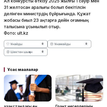
Ал конкурсты өткізу 2025 жылғы 1 сәуір мен
31 желтоқсан аралығы болып бекітілсін
делінген министрдің бұйрығында. Құжат
жобасы биыл 23 қаңтарға дейін қоғамның
талқысына ұсынылып отыр.
Фото: ult.kz
🤍 Ұнайды
😞 Ұнамайды
0
0
😡 Шектен шыққан
0
Ұқсас мақалалар
Қазақстандағы ең
Грант иегерлерінің