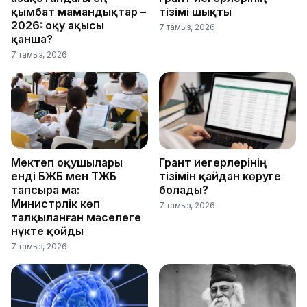
қымбат мамандықтар –
тізімі шықты
2026: оқу ақысы
7 тамыз, 2026
қанша?
7 тамыз, 2026
Мектеп оқушылары
Грант иегерлерінің
енді БЖБ мен ТЖБ
тізімін қайдан көруге
тапсыра ма:
болады?
Министрлік көп
7 тамыз, 2026
талқыланған мәселеге
нүкте қойды
7 тамыз, 2026