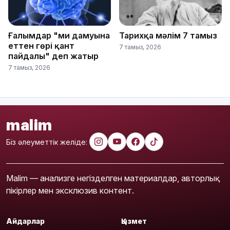
Ғалымдар "ми дамуына
Тарихқа мәлім 7 тамыз
еттен гөрі қант
7 тамыз, 2026
пайдалы" деп жатыр
7 тамыз, 2026
malim
Біз әлеуметтік желіде:
Malim — анализге негізделген материалдар, авторлық
пікірлер мен эксклюзив контент.
Айдарлар
Қызмет