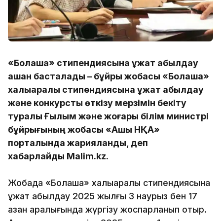
«Болашақ» стипендиясына құжат қабылдау
қашан басталады – бұйрық жобасы «Болашақ»
халықаралық стипендиясына құжат қабылдау
және конкурсты өткізу мерзімін бекіту
туралы Ғылым және жоғары білім министрі
бұйрығының жобасы «Ашық НҚА»
порталында жарияланды, деп
хабарлайды Malim.kz.
Жобада «Болашақ» халықаралық стипендиясына
құжат қабылдау 2025 жылғы 3 наурыз бен 17
қазан аралығында жүргізу жоспарланып отыр.