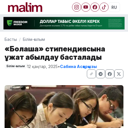
RU
Басты
Білім-ғылым
«Болашақ» стипендиясына
құжат қабылдау басталады
12 қаңтар, 2025
•
Сабина Асқарқызы
Білім-ғылым