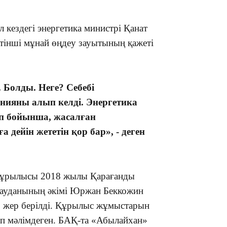
 кездегі энергетика министрі Қанат
16:34
тінші мұнай өңдеу зауытының қажеті
 Болды. Неге? Себебі
анияны алып келді. Энергетика
16:33
еп бойынша, жасалған
 дейін жететін қор бар», - деген
16:01
 құрылысы 2018 жылы Қарағанды
 ауданының әкімі Юржан Беккожин
р жер берілді. Құрылыс жұмыстарын
еп мәлімдеген. БАҚ-та «Абылайхан»