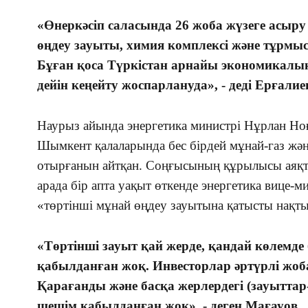
«Өнеркәсіп саласында 26 жоба жүзеге асыр
өңдеу зауыты, химия комплексі және тұрмыс
Бұған қоса Түркістан арнайы экономикалы
дейін кеңейту жоспарлануда», - деді Ерғали
Наурыз айында энергетика министрі Нұрлан Ноғ
Шымкент қалаларында бес бірдей мұнай-газ жә
отырғанын айтқан. Соңғысының құрылысы аяқта
арада бір апта уақыт өткенде энергетика вице-
«төртінші мұнай өңдеу зауытына қатысты нақт
«Төртінші зауыт қай жерде, қандай көлемд
қабылданған жоқ. Инвесторлар әртүрлі жо
Қарағанды және басқа жерлердегі (зауыттар
шешім қабылданған жоқ», - деген Мағауов.