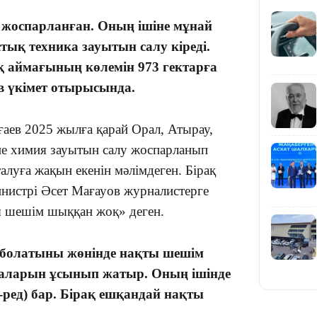
у жоспарланған. Оның ішіне мұнай
19:39
тық техника зауытын салу кіреді.
қ аймағының көлемін 973 гектарға
ев үкімет отырысында.
аев 2025 жылға қарай Орал, Атырау,
не химия зауытын салу жоспарланып
18:45
луға жақын екенін мәлімдеген. Бірақ
министрі Әсет Мағауов журналистерге
ы шешім шыққан жоқ» деген.
е болатыны жөнінде нақты шешім
17:34
баларын ұсынып жатыр. Оның ішінде
-ред) бар. Бірақ ешқандай нақты