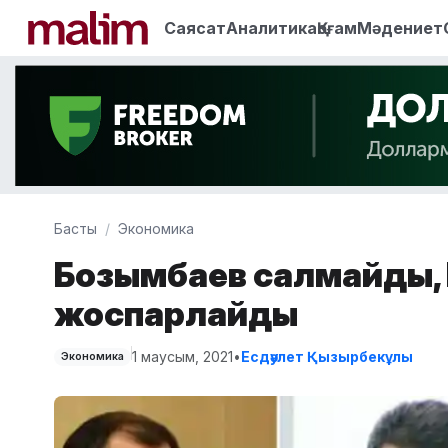
Саясат
Аналитика
Қоғам
Мәдениет
Басты
Экономика
Бозымбаев салмайды, Н
жоспарлайды
1 маусым, 2021
•
Есдәулет Қызырбекұлы
Экономика