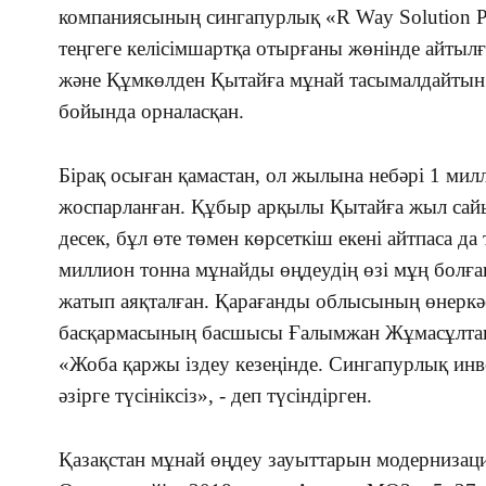
компаниясының сингапурлық «R Way Solution 
теңгеге келісімшартқа отырғаны жөнінде айтылғ
және Құмкөлден Қытайға мұнай тасымалдайты
бойында орналасқан.
Бірақ осыған қамастан, ол жылына небәрі 1 мил
жоспарланған. Құбыр арқылы Қытайға жыл сайы
десек, бұл өте төмен көрсеткіш екені айтпаса да 
миллион тонна мұнайды өңдеудің өзі мұң болға
жатып аяқталған. Қарағанды облысының өнеркә
басқармасының басшысы Ғалымжан Жұмасұлтан
«Жоба қаржы іздеу кезеңінде. Сингапурлық инв
әзірге түсініксіз», - деп түсіндірген.
Қазақстан мұнай өңдеу зауыттарын модернизаци