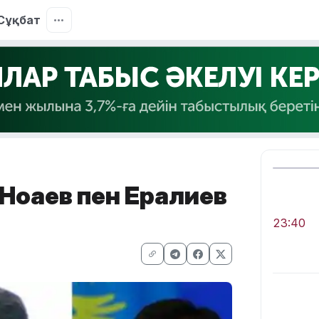
Сұқбат
оғаев пен Ерғалиев
23:40