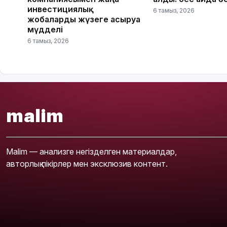
инвестициялық
6 тамыз, 2026
жобаларды жүзеге асыруға
мүдделі
6 тамыз, 2026
malim
Malim — анализге негізделген материалдар,
авторлық пікірлер мен эксклюзив контент.