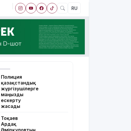
RU
Полиция
қазақстандық
жүргізушілерге
маңызды
ескерту
жасады
Тоқаев
Ардақ
Әмірқұловтың