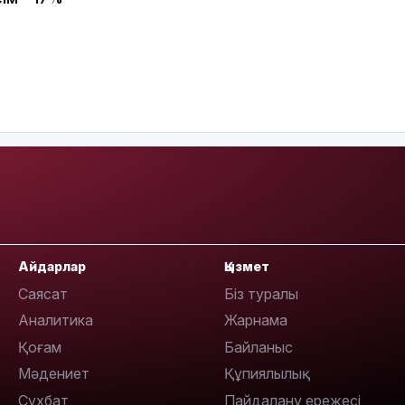
11:20
10:53
Айдарлар
Қызмет
Саясат
Біз туралы
Аналитика
Жарнама
10:35
Қоғам
Байланыс
Мәдениет
Құпиялылық
Сұхбат
Пайдалану ережесі