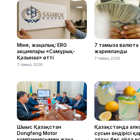
Міне, жаңалық: ERG
7 тамызға валюта
акциялары «Самұрық-
жарияланды
Қазынаға» өтті
7 тамыз, 2026
7 тамыз, 2026
Шығыс Қазақстан
Қазақстанда алк
Dongfeng Motor
сусын өндірісі қ
компаниясымен жаңа
алды: бес айда ө