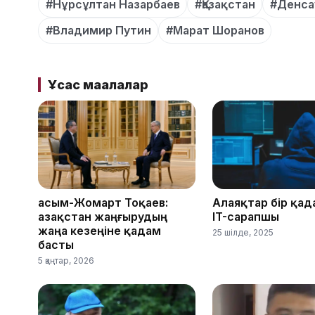
#Нұрсұлтан Назарбаев
#Қазақстан
#Денса
#Владимир Путин
#Марат Шоранов
Ұқсас мақалалар
Қасым-Жомарт Тоқаев:
Алаяқтар бір қад
Қазақстан жаңғырудың
IT-сарапшы
жаңа кезеңіне қадам
25 шілде, 2025
басты
5 қаңтар, 2026