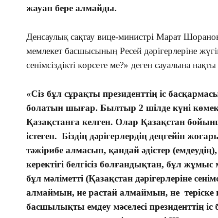
жауап бере алмайды.
Денсаулық сақтау вице-министрі Марат Шорано
мемлекет басшысының Ресей дәрігерлеріне жүгін
сенімсіздікті көрсете ме?» деген сауалына нақт
«Сіз бұл сұрақты президенттің іс басқарма
болатын шығар. Былтыр 2 шілде күні көмек 
Қазақстанға келген. Олар Қазақстан бойынш
істеген. Біздің дәрігерлердің деңгейін жоғар
тәжірибе алмасып, қандай әдістер (емдеудің),
керектігі белгісіз болғандықтан, бұл жұмы
бұл мәліметті (Қазақстан дәрігерлеріне сенім
алмаймын, не растай алмаймын, не теріс
басшылықты емдеу мәселесі президенттің і