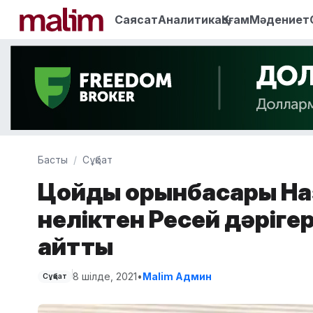
Саясат
Аналитика
Қоғам
Мәдениет
Басты
Сұқбат
Цойдың орынбасары Н
неліктен Ресей дәріге
айтты
8 шілде, 2021
•
Malim Админ
Сұқбат