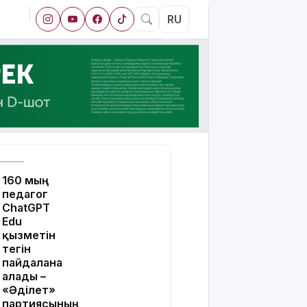
RU
160 мың
педагог
ChatGPT
Edu
қызметін
тегін
пайдалана
алады –
«Әділет»
партиясының