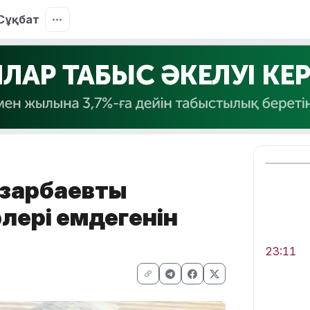
Сұқбат
азарбаевты
рлері емдегенін
23:11