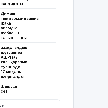
кандидаты
Димаш
тыңдармандарына
жаңа
әлемдік
жобасын
таныстырды
Қазақстандық
жүзушілер
АҚШ-тағы
халықаралық
турнирде
17 медаль
жеңіп алды
Шешуші
сәт
жақындады:
Грант
лды
иегерлерінің