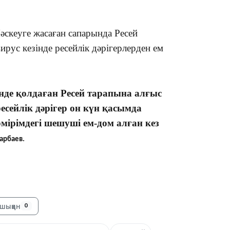
скеуге жасаған сапарында Ресей
рус кезінде ресейлік дәрігерлерден ем
18:41
де қолдаған Ресей тарапына алғыс
ресейлік дәрігер он күн қасымда
ірімдегі шешуші ем-дом алған кез
18:40
арбаев.
шыққан
0
18:35