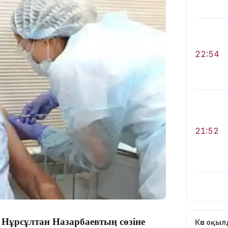
22:54
21:52
21:30
т Нұрсұлтан Назарбаевтың сөзіне
Көп оқы