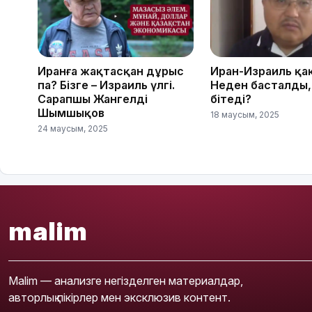
Иранға жақтасқан дұрыс
Иран-Израиль қа
па? Бізге – Израиль үлгі.
Неден басталды,
Сарапшы Жангелді
бітеді?
Шымшықов
18 маусым, 2025
24 маусым, 2025
malim
Malim — анализге негізделген материалдар,
авторлық пікірлер мен эксклюзив контент.