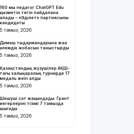
тізімі 7
160 мың педагог ChatGPT Edu
тамызда
қызметін тегін пайдалана
шығады
алады – «Әділет» партиясының
кандидаты
2 млрд
5 тамыз, 2026
теңгенің
несиелік
Димаш тыңдармандарына жаңа
алаяқтығы:
әлемдік жобасын таныстырды
21 адамға
5 тамыз, 2026
түрме
жазасы
Қазақстандық жүзушілер АҚШ-
кесілді
тағы халықаралық турнирде 17
медаль жеңіп алды
Білім беру
5 тамыз, 2026
ұйымдарының
жаңа оқу
Шешуші сәт жақындады: Грант
жылы мен
иегерлерінің тізімі 7 тамызда
жылыту
шығады
маусымына
5 тамыз, 2026
дайындығы
ШҚО әкімінің
жіті