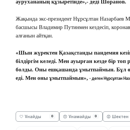
аурухананың құзыретінде»,- деді Шоранов.
Жақында экс-президент Нұрсұлтан Назарбаев Мә
басшысы Владимир Путинмен кездесіп, коронави
алғанын айтқан.
«Шын жүректен Қазақстанды пандемия кезін
білдіргім келеді. Мен ауырған кезде бір топ 
болды. Оны ешқашанда ұмытпаймын. Бұл өм
еді. Мен оны ұмытпаймын»,
-
деген Нұрсұлтан Наз
🤍 Ұнайды
😞 Ұнамайды
😡 Шектен 
0
0