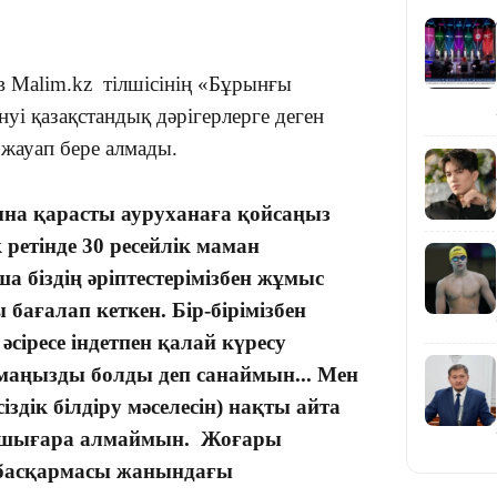
в Malim.kz тілшісінің «Бұрынғы
уі қазақстандық дәрігерлерге деген
ы жауап бере алмады.
20:16
сына қарасты ауруханаға қойсаңыз
ретінде 30 ресейлік маман
а біздің әріптестерімізбен жұмыс
ы бағалап кеткен. Бір-бірімізбен
 әсіресе індетпен қалай күресу
с маңызды болды деп санаймын... Мен
19:21
сіздік білдіру мәселесін) нақты айта
ке шығара алмаймын. Жоғары
с басқармасы жанындағы