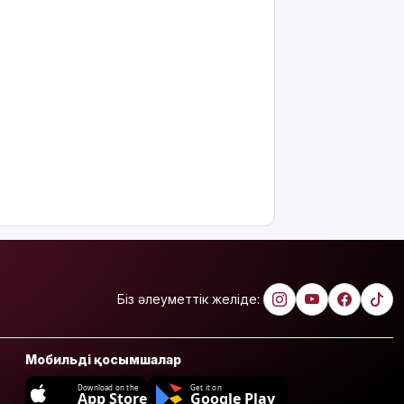
өртеніп
жатқан
үйден
адамдарды
аман алып
шықты
Бейнебақылау
камераларына
қойылатын
талаптар
өзгереді
Доллар
құны 470
теңгеден
Біз әлеуметтік желіде:
төмен
түсті
Тоқаев
Мобильді қосымшалар
«Бәйтерек»
Download on the
Get it on
холдингінің
App Store
Google Play