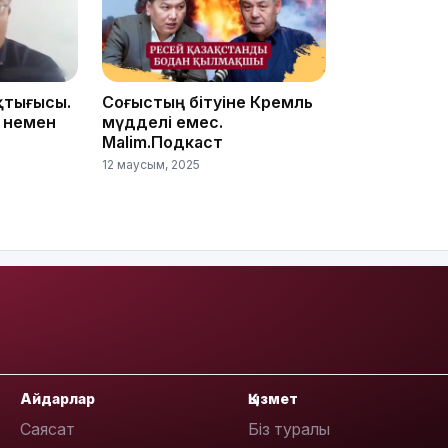
18:00
қтығысы.
Соғыстың бітуіне Кремль
 немен
мүдделі емес.
Malim.Подкаст
12 маусым, 2025
17:47
17:30
Айдарлар
Қызмет
Саясат
Біз туралы
17:21