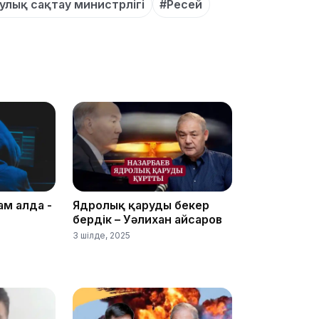
улық сақтау министрлігі
#Ресей
18:25
ам алда -
Ядролық қаруды бекер
бердік – Уәлихан Қайсаров
18:10
3 шілде, 2025