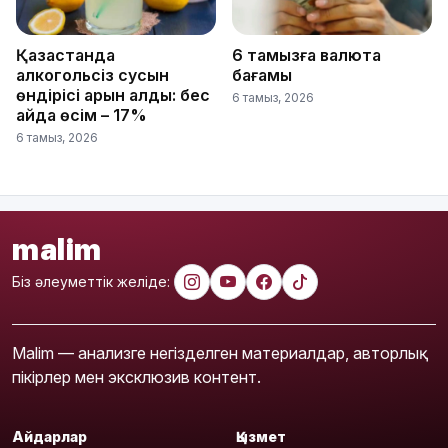
Қазақстанда
6 тамызға валюта
алкогольсіз сусын
бағамы
өндірісі қарқын алды: бес
6 тамыз, 2026
айда өсім – 17%
6 тамыз, 2026
malim
Біз әлеуметтік желіде:
Malim — анализге негізделген материалдар, авторлық
пікірлер мен эксклюзив контент.
Айдарлар
Қызмет