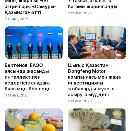
Міне, жаңалық: ERG
7 тамызға валюта
акциялары «Самұрық-
бағамы жарияланды
Қазынаға» өтті
7 тамыз, 2026
7 тамыз, 2026
Бектенов: ЕАЭО
Шығыс Қазақстан
аясында жасанды
Dongfeng Motor
интеллект пен
компаниясымен жаңа
кедергісіз саудаға
инвестициялық
басымдық беріледі
жобаларды жүзеге
асыруға мүдделі
6 тамыз, 2026
6 тамыз, 2026