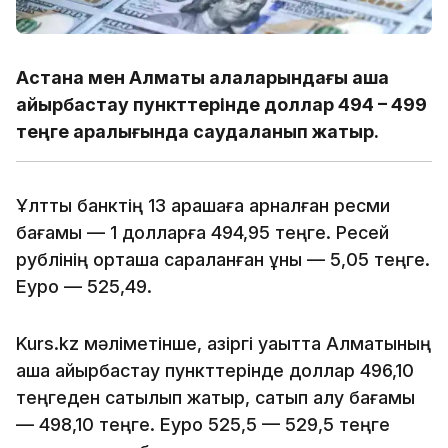
Астана мен Алматы қалаларындағы ақша
айырбастау пункттерінде доллар 494 – 499
теңге аралығында саудаланып жатыр.
Ұлттық банктің 13 қарашаға арналған ресми
бағамы — 1 долларға 494,95 теңге. Ресей
рублінің орташа сараланған құны — 5,05 теңге.
Еуро — 525,49.
Kurs.kz мәліметінше, қазіргі уақытта Алматының
ақша айырбастау пункттерінде доллар 496,10
теңгеден сатылып жатыр, сатып алу бағамы
— 498,10 теңге. Еуро 525,5 — 529,5 теңге