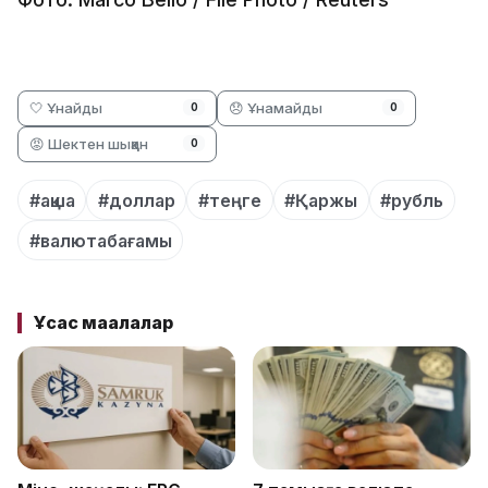
🤍 Ұнайды
😞 Ұнамайды
0
0
😡 Шектен шыққан
0
#ақша
#доллар
#теңге
#Қаржы
#рубль
#валютабағамы
Ұқсас мақалалар