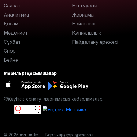
Саясат
Біз туралы
Аналитика
Жарнама
Қоғам
Байланыс
Мәдениет
Құпиялылық
Сұхбат
Пайдалану ережесі
Спорт
Бейне
Мобильді қосымшалар
Download on the
Get it on
App Store
Google Play
Қауіпсіз орнату, жарнамасыз хабарламалар.
© 2025
malim.kz
— Барлық құқықтар қорғалған.