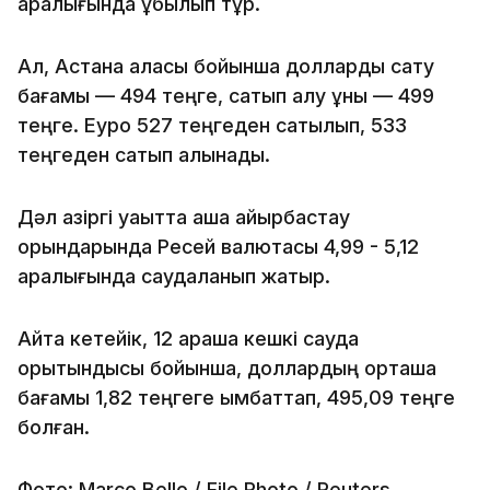
аралығында құбылып тұр.
Ал, Астана қаласы бойынша долларды сату
бағамы — 494 теңге, сатып алу құны — 499
теңге. Еуро 527 теңгеден сатылып, 533
теңгеден сатып алынады.
Дәл қазіргі уақытта ақша айырбастау
орындарында Ресей валютасы 4,99 - 5,12
аралығында саудаланып жатыр.
Айта кетейік, 12 қараша кешкі сауда
қорытындысы бойынша, доллардың орташа
бағамы 1,82 теңгеге қымбаттап, 495,09 теңге
болған.
Фото: Marco Bello / File Photo / Reuters