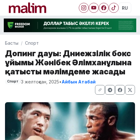
RU
Басты
Спорт
Допинг дауы: Дүниежүзілік бокс
ұйымы Жәнібек Әлімханұлына
қатысты мәлімдеме жасады
3 желтоқсан, 2025
•
Айбын Атабай
Спорт