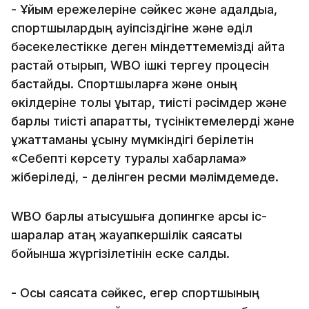
- Ұйым ережелеріне сәйкес және адалдыққа,
спортшылардың қауіпсіздігіне және әділ
бәсекелестікке деген міндеттемемізді қайта
растай отырып, WBO ішкі тергеу процесін
бастайды. Спортшыларға және оның
өкілдеріне толық құқықтар, тиісті рәсімдер және
барлық тиісті ақпаратты, түсініктемелерді және
құжаттаманы ұсыну мүмкіндігі берілетін
«Себепті көрсету туралы хабарлама»
жіберіледі, - делінген ресми мәлімдемеде.
WBO барлық қатысушыға допингке қарсы іс-
шаралар қатаң жауапкершілік саясаты
бойынша жүргізілетінін еске салды.
- Осы саясатқа сәйкес, егер спортшының