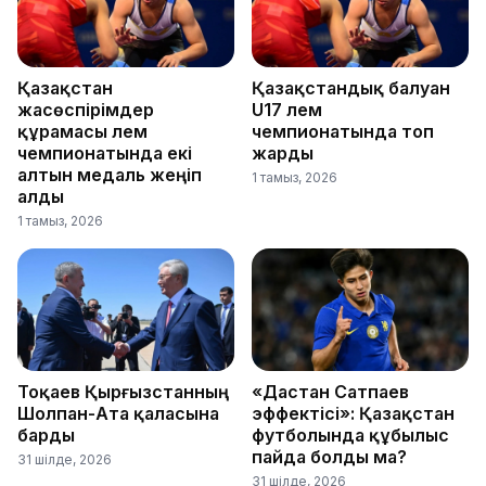
Қазақстан
Қазақстандық балуан
жасөспірімдер
U17 әлем
құрамасы әлем
чемпионатында топ
чемпионатында екі
жарды
алтын медаль жеңіп
1 тамыз, 2026
алды
1 тамыз, 2026
Тоқаев Қырғызстанның
«Дастан Сатпаев
Шолпан-Ата қаласына
эффектісі»: Қазақстан
барды
футболында құбылыс
пайда болды ма?
31 шілде, 2026
31 шілде, 2026