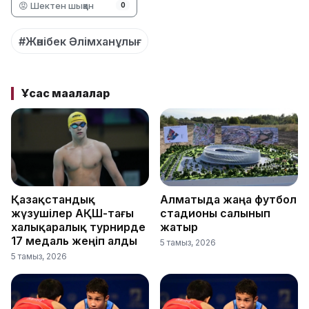
😡 Шектен шыққан
0
#Жәнібек Әлімханұлығ
Ұқсас мақалалар
Қазақстандық
Алматыда жаңа футбол
жүзушілер АҚШ-тағы
стадионы салынып
халықаралық турнирде
жатыр
17 медаль жеңіп алды
5 тамыз, 2026
5 тамыз, 2026