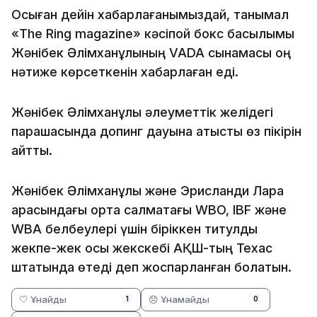
Осыған дейін хабарлағанымыздай, танымал
«The Ring magazine» кәсіпқой бокс басылымы
Жәнібек Әлімханұлының VADA сынамасы оң
нәтиже көрсеткенін хабарлаған еді.
Жәнібек Әлімханұлы әлеуметтік желідегі
парақшасында допинг дауына қатысты өз пікірін
айтты.
Жәнібек Әлімханұлы және Эрисланди Лара
арасындағы орта салмақтағы WBO, IBF және
WBA белбеулері үшін біріккен титулдық
жекпе-жек осы жекскебі АҚШ-тың Техас
штатында өтеді деп жоспарланған болатын.
🤍 Ұнайды
😞 Ұнамайды
1
0