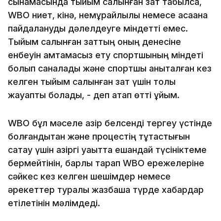
сынамасында тыйым салынған зат табылса,
WBO ниет, кінә, немқұрайлылық немесе қасақана
пайдалануды дәлелдеуге міндетті емес.
Тыйым салынған заттың оның денесіне
енбеуін қамтамасыз ету спортшының міндеті
болып саналады және спортшы анықталған кез
келген тыйым салынған зат үшін толық
жауапты болады, - деп атап өтті ұйым.
WBO бұл мәселе қазір белсенді тергеу үстінде
болғандықтан және процестің тұтастығын
сақтау үшін қазіргі уақытта ешқандай түсініктеме
бермейтінін, барлық тарап WBO ережелеріне
сәйкес кез келген шешімдер немесе
әрекеттер туралы жазбаша түрде хабардар
етілетінін мәлімдеді.