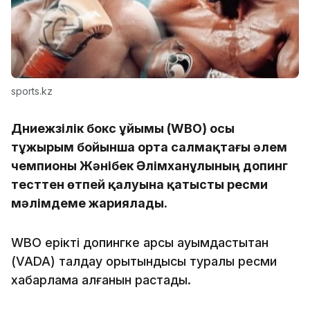
sports.kz
Дүниежүзілік бокс ұйымы (WBO) осы
тұжырым бойынша орта салмақтағы әлем
чемпионы Жәнібек Әлімханұлының допинг
тесттен өтпей қалуына қатысты ресми
мәлімдеме жариялады.
WBO ерікті допингке қарсы қауымдастықтан
(VADA) талдау қорытындысы туралы ресми
хабарлама алғанын растады.