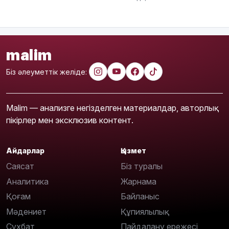
malim
Біз әлеуметтік желіде:
Malim — анализге негізделген материалдар, авторлық
пікірлер мен эксклюзив контент.
Айдарлар
Қызмет
Саясат
Біз туралы
Аналитика
Жарнама
Қоғам
Байланыс
Мәдениет
Құпиялылық
Сұхбат
Пайдалану ережесі