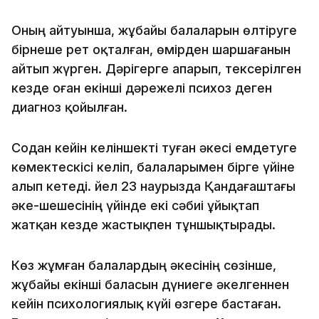
Оның айтуынша, жұбайы балаларын өлтіруге
бірнеше рет оқталған, өмірден шаршағанын
айтып жүрген. Дәрігерге апарып, тексерілген
кезде оған екінші дәрежелі психоз деген
диагноз қойылған.
Содан кейін келіншекті туған әкесі емдетуге
көмектескісі келіп, балаларымен бірге үйіне
алып кетеді. Әйел 23 наурызда Қандағаштағы
әке-шешесінің үйінде екі сәбиі ұйықтап
жатқан кезде жастықпен тұншықтырады.
Көз жұмған балалардың әкесінің сөзінше,
жұбайы екінші баласын дүниеге әкелгеннен
кейін психологиялық күйі өзгере бастаған.