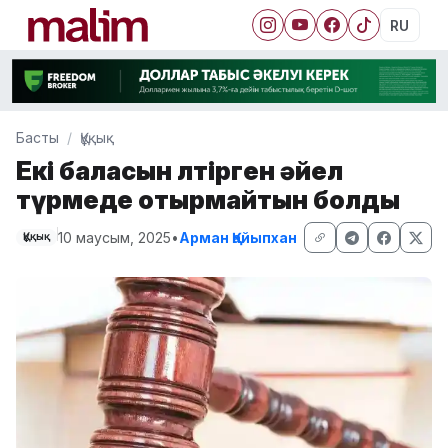
RU
Басты
Құқық
Екі баласын өлтірген әйел
түрмеде отырмайтын болды
10 маусым, 2025
•
Арман Қайыпхан
Құқық