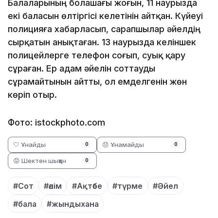
Балаларының болашағы жоғын, 11 наурызда
екі баласын өлтіргісі келетінін айтқан. Күйеуі
полицияға хабарласып, сарапшылар әйелдің
сырқатын анықтаған. 13 наурызда келіншек
полицейлерге телефон соғып, суық қару
сұраған. Ер адам әйелін соттауды
сұрамайтынын айтты, ол емделгенін жөн
көріп отыр.
Фото: istockphoto.com
🤍 Ұнайды
😞 Ұнамайды
0
0
😡 Шектен шыққан
0
#Сот
#өлім
#Ақтөбе
#түрме
#Әйел
#бала
#жындыхана