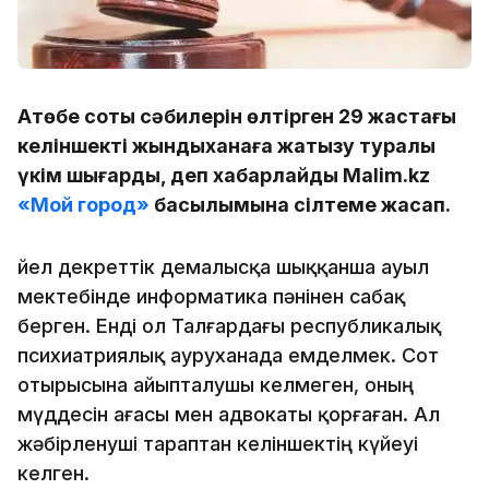
Ақтөбе соты сәбилерін өлтірген 29 жастағы
келіншекті жындыханаға жатқызу туралы
үкім шығарды, деп хабарлайды Malim.kz
«Мой город»
басылымына сілтеме жасап.
Әйел декреттік демалысқа шыққанша ауыл
мектебінде информатика пәнінен сабақ
берген. Енді ол Талғардағы республикалық
психиатриялық ауруханада емделмек. Сот
отырысына айыпталушы келмеген, оның
мүддесін ағасы мен адвокаты қорғаған. Ал
жәбірленуші тараптан келіншектің күйеуі
келген.