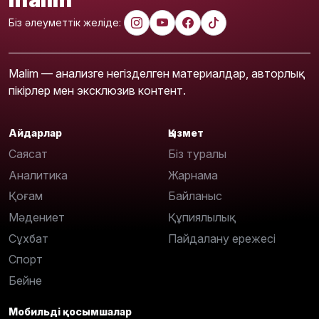
Біз әлеуметтік желіде:
Malim — анализге негізделген материалдар, авторлық
пікірлер мен эксклюзив контент.
Айдарлар
Қызмет
Саясат
Біз туралы
Аналитика
Жарнама
Қоғам
Байланыс
Мәдениет
Құпиялылық
Сұхбат
Пайдалану ережесі
Спорт
Бейне
Мобильді қосымшалар