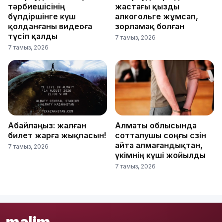
тәрбиешісінің
жастағы қызды
бүлдіршінге күш
алкогольге жұмсап,
қолданғаны видеоға
зорламақ болған
түсіп қалды
7 тамыз, 2026
7 тамыз, 2026
Абайлаңыз: жалған
Алматы облысында
билет жарға жықпасын!
сотталушы соңғы сөзін
айта алмағандықтан,
7 тамыз, 2026
үкімнің күші жойылды
7 тамыз, 2026
malim