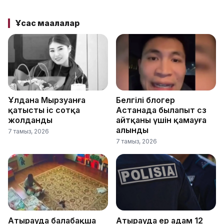
Ұқсас мақалалар
Ұлдана Мырзуанға
Белгілі блогер
қатысты іс сотқа
Астанада былапыт сөз
жолданды
айтқаны үшін қамауға
алынды
7 тамыз, 2026
7 тамыз, 2026
Атырауда балабақша
Атырауда ер адам 12