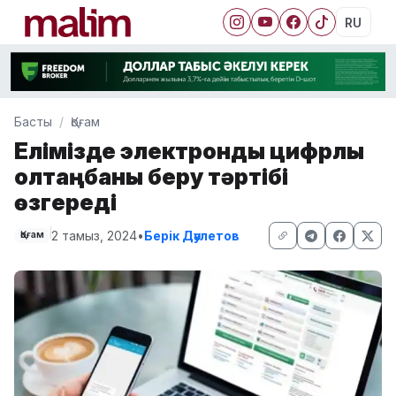
RU
Басты
Қоғам
Елімізде электрондық цифрлық
қолтаңбаны беру тәртібі
өзгереді
2 тамыз, 2024
•
Берік Дәулетов
Қоғам