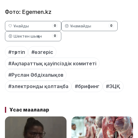
Фото: Egemen.kz
🤍 Ұнайды
😞 Ұнамайды
0
0
😡 Шектен шыққан
0
#тәртіп
#өзгеріс
#Ақпараттық қауіпсіздік комитеті
#Руслан Әбдіхалықов
#электронды қолтаңба
#брифинг
#ЭЦҚ
Ұқсас мақалалар