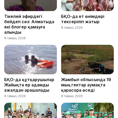
Тікелей эфирдегі
БҚО-да ет өнімдері
бейәдеп сөз: Алматыда
тексеріліп жатыр
екі блогер қамауға
8 тамыз, 2026
алынды
8 тамыз, 2026
БҚО-да құтқарушылар
Жамбыл облысында 19
Жайықта ер адамды
мың гектар аумақта
ажалдан арашалады
қарасора өседі
8 тамыз, 2026
8 тамыз, 2026