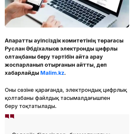
Ақпараттық қауіпсіздік комитетінің төрағасы
Руслан Әбдіхалықов электрондық цифрлық
қолтаңбаны беру тәртібін қайта қарау
жоспарланып отырғанын айтты, деп
хабарлайды
Malim.kz
.
Оның сөзіне қарағанда, электрондық цифрлық
қолтаңбаны файлдық тасымалдағышпен
беру тоқтатылады.