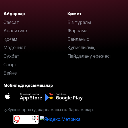
Айдарлар
Қызмет
Саясат
Біз туралы
Аналитика
Жарнама
Қоғам
Байланыс
Мәдениет
Құпиялылық
Сұхбат
Пайдалану ережесі
Спорт
Бейне
Мобильді қосымшалар
Download on the
Get it on
App Store
Google Play
Қауіпсіз орнату, жарнамасыз хабарламалар.