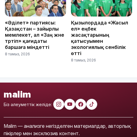
«Әділет» партиясы:
Қызылордада «Жасыл
Қазақстан – зайырлы
ел» еңбек
мемлекет, ал «Заң және
жасақтарының
тәртіп» қағидаты
қатысуымен
баршаға міндетті
экологиялық сенбілік
өтті
8 тамыз, 2026
8 тамыз, 2026
malim
Біз әлеуметтік желіде:
Malim — анализге негізделген материалдар, авторлық
пікірлер мен эксклюзив контент.