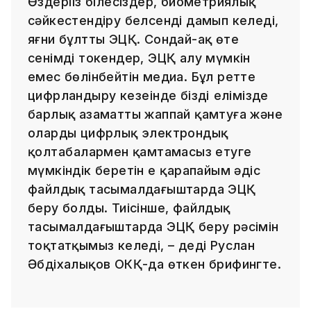
Өздеріңіз білесіздер, биометриялық
сәйкестендіру белсенді дамып келеді,
яғни бұлтты ЭЦҚ. Сондай-ақ өте
сенімді токендер, ЭЦҚ алу мүмкін
емес бөлінбейтін медиа. Бұл ретте
цифрландыру кезеңінде біздің елімізде
барлық азаматты жаппай қамтуға және
оларды цифрлық электрондық
қолтаңбалармен қамтамасыз етуге
мүмкіндік беретін ең қарапайым әдіс
файлдық тасымалдағыштарда ЭЦҚ
беру болды. Тиісінше, файлдық
тасымалдағыштарда ЭЦҚ беру рәсімін
тоқтатқымыз келеді, – деді Руслан
Әбдіхалықов ОКҚ-да өткен брифингте.