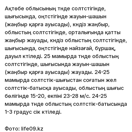
Ақтөбе облысының түнде солтүстігінде,
шығысында, оңтүстігінде жауын-шашын
(жаңбыр қарға ауысады), күндіз жаңбыр,
облыстың солтүстігінде, орталығында қатты
жаңбыр жауады, күндіз облыстың солтүстігінде,
шығысында, оңтүстігінде найзағай, бұршақ,
дауыл күтіледі. 25 мамырда түнде облыстың
солтүстігінде, шығысында жауын-шашын
(жаңбыр қарға ауысады) жауады. 24-25
мамырда солтүстік-шығыстан соғатын жел
солтүстік-батысқа ауысады, облыстың шығыс
бөлігінде 15-20, екпіні 23-28 м/с. 24-25
мамырда түнде облыстың солтүстік-батысында
1-3 градус үсік күтіледі.
Фото: life09.kz