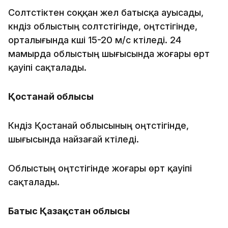
Солтүстіктен соққан жел батысқа ауысады,
күндіз облыстың солтүстігінде, оңтүстігінде,
орталығында күші 15-20 м/с күтіледі. 24
мамырда облыстың шығысында жоғары өрт
қауіпі сақталады.
Қостанай облысы
Күндіз Қостанай облысының оңтүстігінде,
шығысында найзағай күтіледі.
Облыстың оңтүстігінде жоғары өрт қауіпі
сақталады.
Батыс Қазақстан облысы