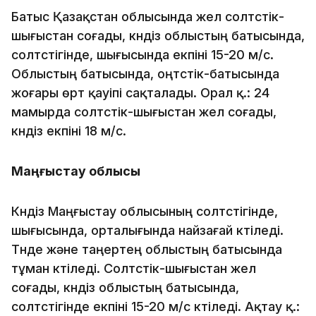
Батыс Қазақстан облысында жел солтүстік-
шығыстан соғады, күндіз облыстың батысында,
солтүстігінде, шығысында екпіні 15-20 м/с.
Облыстың батысында, оңтүстік-батысында
жоғары өрт қауіпі сақталады. Орал қ.: 24
мамырда солтүстік-шығыстан жел соғады,
күндіз екпіні 18 м/с.
Маңғыстау облысы
Күндіз Маңғыстау облысының солтүстігінде,
шығысында, орталығында найзағай күтіледі.
Түнде және таңертең облыстың батысында
тұман күтіледі. Солтүстік-шығыстан жел
соғады, күндіз облыстың батысында,
солтүстігінде екпіні 15-20 м/с күтіледі. Ақтау қ.: