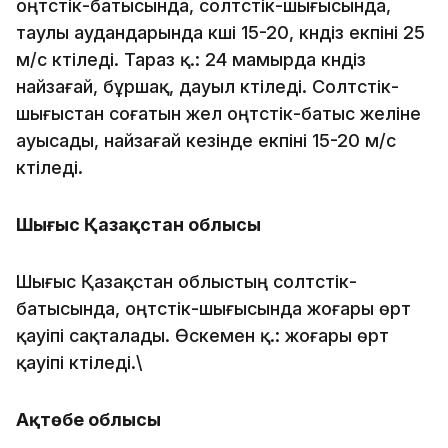
оңтүстік-батысында, солтүстік-шығысында,
таулы аудандарында күші 15-20, күндіз екпіні 25
м/с күтіледі. Тараз қ.: 24 мамырда күндіз
найзағай, бұршақ, дауыл күтіледі. Солтүстік-
шығыстан соғатын жел оңтүстік-батыс желіне
ауысады, найзағай кезінде екпіні 15-20 м/с
күтіледі.
Шығыс Қазақстан облысы
Шығыс Қазақстан облыстың солтүстік-
батысында, оңтүстік-шығысында жоғары өрт
қауіпі сақталады. Өскемен қ.: жоғары өрт
қауіпі күтіледі.\
Ақтөбе облысы