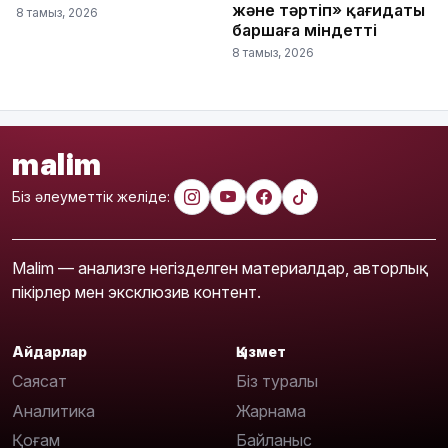
және тәртіп» қағидаты
8 тамыз, 2026
баршаға міндетті
8 тамыз, 2026
malim
Біз әлеуметтік желіде:
Malim — анализге негізделген материалдар, авторлық
пікірлер мен эксклюзив контент.
Айдарлар
Қызмет
Саясат
Біз туралы
Аналитика
Жарнама
Қоғам
Байланыс