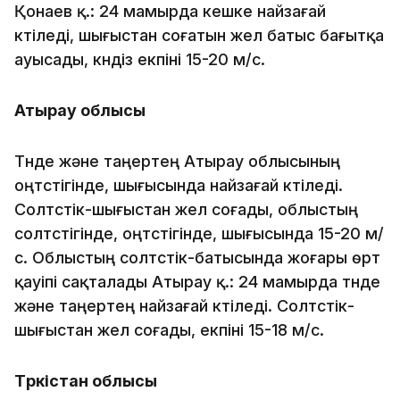
Қонаев қ.: 24 мамырда кешке найзағай
күтіледі, шығыстан соғатын жел батыс бағытқа
ауысады, күндіз екпіні 15-20 м/с.
Атырау облысы
Түнде және таңертең Атырау облысының
оңтүстігінде, шығысында найзағай күтіледі.
Солтүстік-шығыстан жел соғады, облыстың
солтүстігінде, оңтүстігінде, шығысында 15-20 м/
с. Облыстың солтүстік-батысында жоғары өрт
қауіпі сақталады Атырау қ.: 24 мамырда түнде
және таңертең найзағай күтіледі. Солтүстік-
шығыстан жел соғады, екпіні 15-18 м/с.
Түркістан облысы