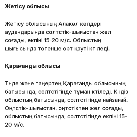
Жетісу облысы
Жетісу облысының Алакөл көлдері
аудандарында солтүстік-шығыстан жел
соғады, екпіні 15-20 м/с. Облыстың
шығысында төтенше өрт қаупі күтіледі.
Қарағанды облысы
Түнде және таңертең Қарағанды облысының
батысында, солтүстігінде тұман күтіледі. Күндіз
облыстың батысында, солтүстігінде найзағай.
Оңтүстік-шығыстан, оңтүстіктен жел соғады,
облыстың батысында, солтүстігінде екпіні 15-
20 м/с.