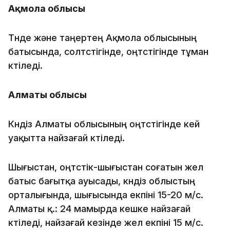
Ақмола облысы
Түнде және таңертең Ақмола облысының
батысында, солтүстігінде, оңтүстігінде тұман
күтіледі.
Алматы облысы
Күндіз Алматы облысының оңтүстігінде кей
уақытта найзағай күтіледі.
Шығыстан, оңтүстік-шығыстан соғатын жел
батыс бағытқа ауысады, күндіз облыстың
орталығында, шығысында екпіні 15-20 м/с.
Алматы қ.: 24 мамырда кешке найзағай
күтіледі, найзағай кезінде жел екпіні 15 м/с.