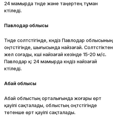
24 мамырда түнде және таңертең тұман
күтіледі.
Павлодар облысы
Түнде солтүстігінде, күндіз Павлодар облысының
оңтүстігінде, шығысында найзағай. Солтүстіктен
жел соғады, күші найзағай кезінде 15-20 м/с.
Павлодар қ: 24 мамырда күндіз найзағай
күтіледі.
Абай облысы
Абай облыстың орталығында жоғары өрт
қауіпі сақталады, облыстың оңтүстігінде
төтенше өрт қауіпі сақталады.