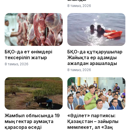
8 тамыз, 2026
БҚО-да ет өнімдері
БҚО-да құтқарушылар
тексеріліп жатыр
Жайықта ер адамды
ажалдан арашалады
8 тамыз, 2026
8 тамыз, 2026
Жамбыл облысында 19
«Әділет» партиясы:
мың гектар аумақта
Қазақстан – зайырлы
қарасора өседі
мемлекет, ал «Заң