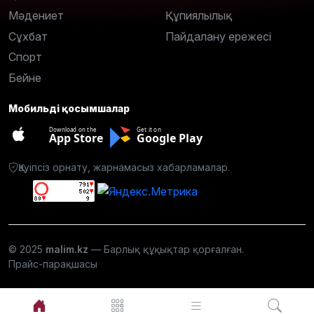
Мәдениет
Құпиялылық
Сұхбат
Пайдалану ережесі
Спорт
Бейне
Мобильді қосымшалар
Download on the
Get it on
App Store
Google Play
Қауіпсіз орнату, жарнамасыз хабарламалар.
© 2025
malim.kz
— Барлық құқықтар қорғалған.
Прайс-парақшасы