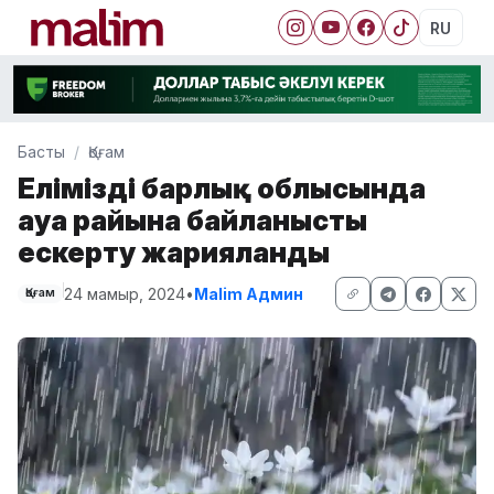
RU
Басты
Қоғам
Еліміздің барлық облысында
ауа райына байланысты
ескерту жарияланды
24 мамыр, 2024
•
Malim Админ
Қоғам