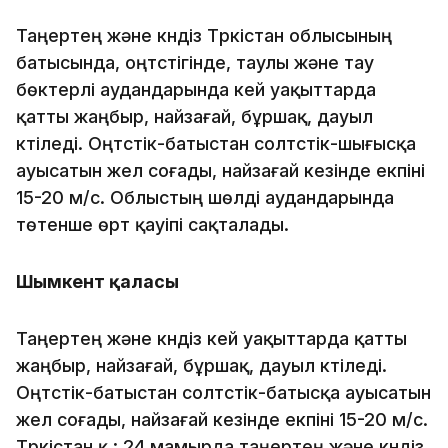
Таңертең және күндіз Түркістан облысының
батысында, оңтүстігінде, таулы және тау
бөктерлі аудандарында кей уақыттарда
қатты жаңбыр, найзағай, бұршақ, дауыл
күтіледі. Оңтүстік-батыстан солтүстік-шығысқа
ауысатын жел соғады, найзағай кезінде екпіні
15-20 м/с. Облыстың шөлді аудандарында
төтенше өрт қауіпі сақталады.
Шымкент қаласы
Таңертең және күндіз кей уақыттарда қатты
жаңбыр, найзағай, бұршақ, дауыл күтіледі.
Оңтүстік-батыстан солтүстік-батысқа ауысатын
жел соғады, найзағай кезінде екпіні 15-20 м/с.
Түркістан қ.: 24 мамырда таңертең және күндіз