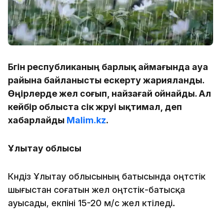
Бүгін республиканың барлық аймағында ауа
райына байланысты ескерту жарияланды.
Өңірлерде жел соғып, найзағай ойнайды. Ал
кейбір облыста үсік жүруі ықтимал, деп
хабарлайды
Malim.kz
.
Ұлытау облысы
Күндіз Ұлытау облысының батысында оңтүстік
шығыстан соғатын жел оңтүстік-батысқа
ауысады, екпіні 15-20 м/с жел күтіледі.