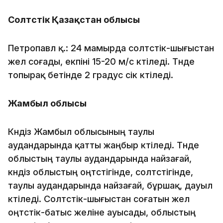
Солтүстік Қазақстан облысы
Петропавл қ.: 24 мамырда солтүстік-шығыстан
жел соғады, екпіні 15-20 м/с күтіледі. Түнде
топырақ бетінде 2 градус үсік күтіледі.
Жамбыл облысы
Күндіз Жамбыл облысының таулы
аудандарында қатты жаңбыр күтіледі. Түнде
облыстың таулы аудандарында найзағай,
күндіз облыстың оңтүстігінде, солтүстігінде,
таулы аудандарында найзағай, бұршақ, дауыл
күтіледі. Солтүстік-шығыстан соғатын жел
оңтүстік-батыс желіне ауысады, облыстың