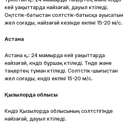
кей уақыттарда найзағай, дауыл күтіледі.
Оңтүстік-батыстан солтүстік-батысқа ауысатын
жел соғады, найзағай кезінде екпіні 15-20 м/с.
Астана
Астана қ.: 24 мамырда кей уақыттарда
найзағай, күндіз бұршақ күтіледі. Түнде және
таңертең тұман күтіледі. Солтүстік-шығыстан
жел соғады, күндіз екпіні 15-20 м/с.
Қызылорда облысы
Күндіз Қызылорда облысының солтүстігінде
найзағай, дауыл күтіледі.