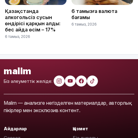
Қазақстанда
6 тамызға валюта
алкогольсіз сусын
бағамы
өндірісі қарқын алды:
6 тамыз, 2026
бес айда өсім – 17%
6 тамыз, 2026
malim
Біз әлеуметтік желіде:
Malim — анализге негізделген материалдар, авторлық
пікірлер мен эксклюзив контент.
Айдарлар
Қызмет
Саясат
Біз туралы