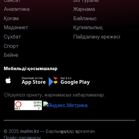
Аналитика
Жарнама
Қоғам
Байланыс
Мәдениет
Құпиялылық
Сұхбат
Пайдалану ережесі
Спорт
Бейне
Мобильді қосымшалар
Download on the
Get it on
App Store
Google Play
Қауіпсіз орнату, жарнамасыз хабарламалар.
© 2025
malim.kz
— Барлық құқықтар қорғалған.
Прайс-парақшасы