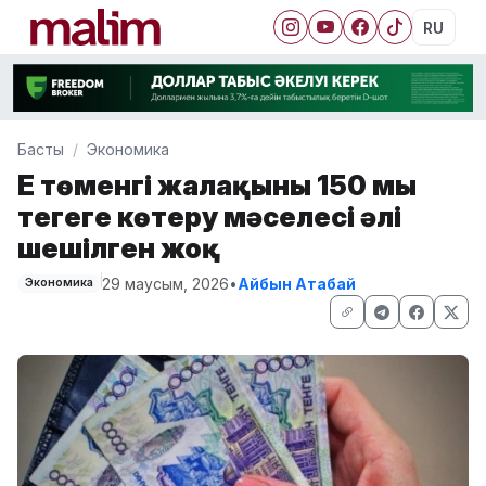
RU
Басты
Экономика
Ең төменгі жалақыны 150 мың
теңгеге көтеру мәселесі әлі
шешілген жоқ
29 маусым, 2026
•
Айбын Атабай
Экономика