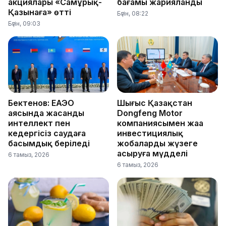
акциялары «Самұрық-
бағамы жарияланды
Қазынаға» өтті
Бүгін, 08:22
Бүгін, 09:03
Бектенов: ЕАЭО
Шығыс Қазақстан
аясында жасанды
Dongfeng Motor
интеллект пен
компаниясымен жаңа
кедергісіз саудаға
инвестициялық
басымдық беріледі
жобаларды жүзеге
асыруға мүдделі
6 тамыз, 2026
6 тамыз, 2026