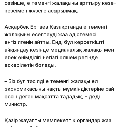
сөзінше, ең төменгі жалақыны арттыру кезең-
кезеңімен жүзеге асырылмақ.
Асқарбек Ертаев Қазақстанда ең төменгі
жалақыны есептеудің жаңа әдістемесі
енгізілгенін айтты. Енді бұл көрсеткішті
айқындау кезінде медианалық жалақы мен
еңбек өнімділігі негізгі өлшем ретінде
ескерілетін болады.
– Біз бұл тәсілді ең төменгі жалақы ел
экономикасының нақты мүмкіндіктеріне сай
өссін деген мақсатта таңдадық, – деді
министр.
Қазір жауапты мемлекеттік органдар жаңа