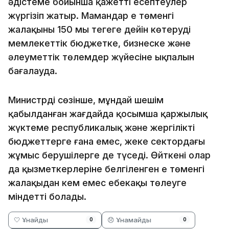
әдістеме бойынша қажетті есептеулер
жүргізіп жатыр. Мамандар ең төменгі
жалақыны 150 мың теңгеге дейін көтерудің
мемлекеттік бюджетке, бизнеске және
әлеуметтік төлемдер жүйесіне ықпалын
бағалауда.
Министрдің сөзінше, мұндай шешім
қабылданған жағдайда қосымша қаржылық
жүктеме республикалық және жергілікті
бюджеттерге ғана емес, жеке сектордағы
жұмыс берушілерге де түседі. Өйткені олар
да қызметкерлеріне белгіленген ең төменгі
жалақыдан кем емес еңбекақы төлеуге
міндетті болады.
🤍 Ұнайды
😞 Ұнамайды
0
0