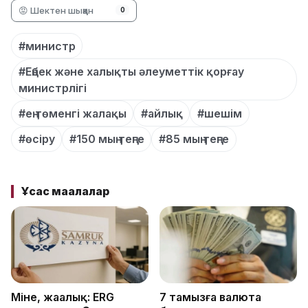
😡 Шектен шыққан
0
#министр
#Еңбек және халықты әлеуметтік қорғау
министрлігі
#ең төменгі жалақы
#айлық
#шешім
#өсіру
#150 мың теңге
#85 мың теңге
Ұқсас мақалалар
Міне, жаңалық: ERG
7 тамызға валюта