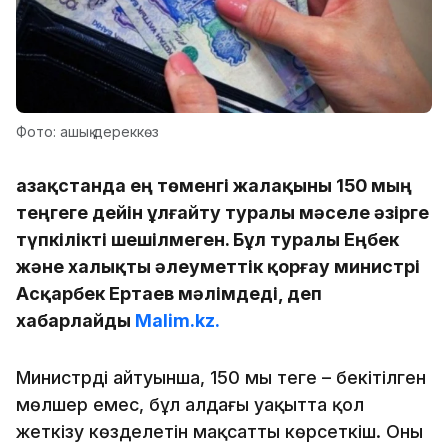
Фото: ашық дереккөз
Қазақстанда ең төменгі жалақыны 150 мың
теңгеге дейін ұлғайту туралы мәселе әзірге
түпкілікті шешілмеген. Бұл туралы Еңбек
және халықты әлеуметтік қорғау министрі
Асқарбек Ертаев мәлімдеді, деп
хабарлайды
Malim.kz.
Министрдің айтуынша, 150 мың теңге – бекітілген
мөлшер емес, бұл алдағы уақытта қол
жеткізу көзделетін мақсатты көрсеткіш. Оның