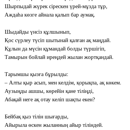
Шырпыдай жүрек сірескен үрей-мұзда тұр,
Аждаһа көзге айнала қалып бар аумақ.
Шыдайды үнсіз құлшынып,
Қос сүрлеу түсіп шытынай қалған ақ маңдай.
Құлын да мүсін құмандай болды түршігіп,
Тамырын бойлай иреңдей жылан жортқандай.
Тарымшы қызға бұрылды:
– Алты қыр асып, мен келдім, қорықпа, ақ көкем.
Аузыңды ашшы, көрейін қане тіліңді,
Абақай неге ақ отау келіп шақты екен?
Бейбақ қыз тілін шығарды,
Айырыла өскен жыланның айыр тіліндей.