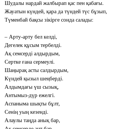
Шудалы нардай жалбырап қас пен қабағы.
Жауатын күндей, қара да түндей түс бұзып,
Түменбай бақсы зікірге сонда салады:
– Арту-арту бел келді,
Дегелек құсым тербелді.
Ақ семсерді алдырдым,
Сертке ғана сермеулі.
Шаңырақ асты салдырдым,
Күндей қызыл шеңберді.
Алдымдағы үш сызық,
Антымыз-дүр ежелгі.
Аспаныма шықты бұлт,
Сенің уың кезенді.
Алаулы таңда анық бар,
Ақ семсерде ант бар,