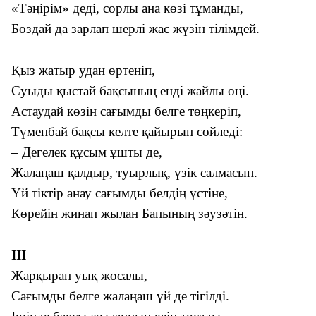
«Тәңірім» деді, сорлы ана көзі тұманды,
Боздай да зарлап шерлі жас жүзін тілімдей.
Қыз жатыр удан өртеніп,
Суыды қыстай бақсының енді жайлы өңі.
Астаудай көзін сағымды белге төңкеріп,
Түменбай бақсы келте қайырып сөйледі:
– Дегелек құсым ұшты де,
Жалаңаш қалдыр, туырлық, үзік салмасын.
Үй тіктір анау сағымды белдің үстіне,
Көрейін жинап жылан Бапының зәузәтін.
ІІІ
Жарқырап уық жосалы,
Сағымды белге жалаңаш үй де тігілді.