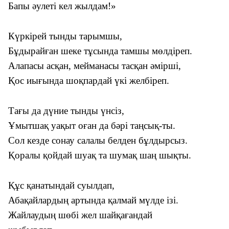
Бапы әулеті кел жылдам!»
Күркірей тынды тарымшы,
Бұдырайған шеке тұсында тамшы мөлдіреп.
Алапасы асқан, мейманасы тасқан әмірші,
Қос иығында шоқпардай үкі желбіреп.
Тағы да дүние тынды үнсіз,
Ұмытшақ уақыт оған да бәрі таңсық-ты.
Сол кезде сонау салалы белден бұлдырсыз.
Қоралы қойдай шуақ та шумақ шаң шықты.
Құс қанатындай суылдап,
Абақайлардың артында қалмай мүлде ізі.
Жайлаудың шөбі жел шайқағандай