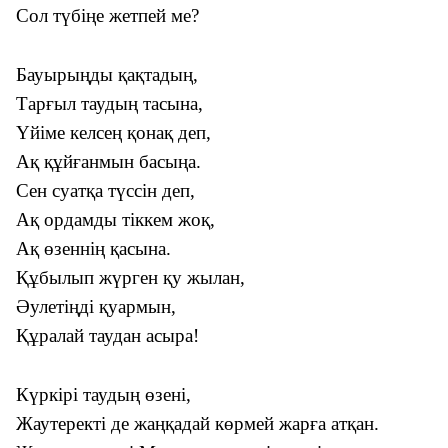
Сол түбіңе жетпей ме?
Бауырыңды қақтадың,
Тарғыл таудың тасына,
Үйіме келсең қонақ деп,
Ақ құйғанмын басыңа.
Сен суатқа түссін деп,
Ақ ордамды тіккем жоқ,
Ақ өзеннің қасына.
Құбылып жүрген қу жылан,
Әулетіңді қуармын,
Құралай таудан асыра!
Күркірі таудың өзені,
Жаутеректі де жаңқадай көрмей жарға атқан.