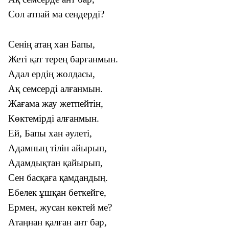
Сол атпай ма сендерді?
Сенің атаң хан Бапы,
Жеті қат терең барғанмын.
Адал ердің жолдасы,
Ақ семсерді алғанмын.
Жағама жау жетпейтін,
Көктемірді алғанмын.
Ей, Бапы хан әулеті,
Адамның тілін айырып,
Адамдықтан қайырып,
Сен басқаға қамдандың.
Ебелек ұшқан беткейге,
Ермен, жусан көктей ме?
Атаңнан қалған ант бар,