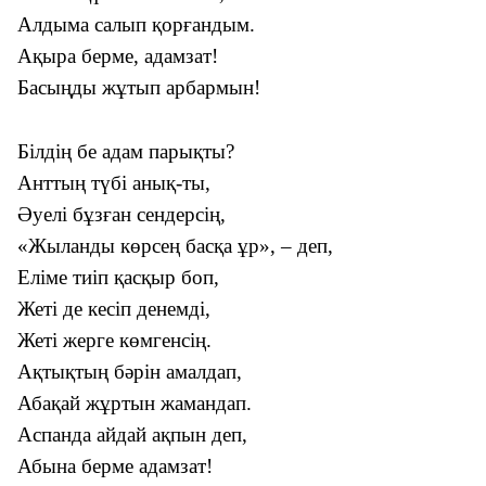
Алдыма салып қорғандым.
Ақыра берме, адамзат!
Басыңды жұтып арбармын!
Білдің бе адам парықты?
Анттың түбі анық-ты,
Әуелі бұзған сендерсің,
«Жыланды көрсең басқа ұр», – деп,
Еліме тиіп қасқыр боп,
Жеті де кесіп денемді,
Жеті жерге көмгенсің.
Ақтықтың бәрін амалдап,
Абақай жұртын жамандап.
Аспанда айдай ақпын деп,
Абына берме адамзат!