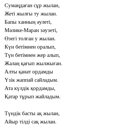
Сумаңдаған сұр жылан,
Жеті жылғы ту жылан.
Бапы ханның әулеті,
Мәлике-Маран зәузеті,
Өзегі толған у жылан.
Күн бетімнен оралып,
Түн бетімнен жер алып,
Жалаң қағып жылжыған.
Алты қанат ордамды
Үзік жаппай сайладым.
Ата күлдік қордамды,
Қатар тұрып жайладым.
Түндік басты ақ жылан,
Айыр тілді сақ жылан.