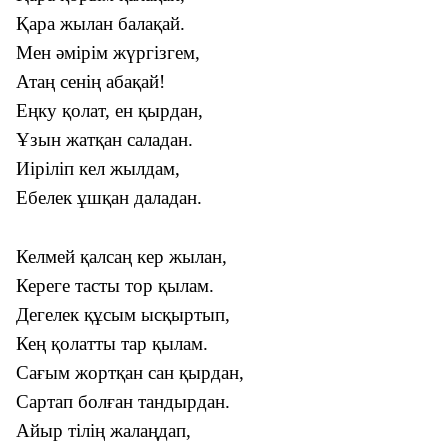
Қара жылан балақай.
Мен әмірім жүргізгем,
Атаң сенің абақай!
Еңку қолат, ен қырдан,
Ұзын жатқан саладан.
Иіріліп кел жылдам,
Ебелек ұшқан даладан.
Келмей қалсаң кер жылан,
Кереге тасты тор қылам.
Дегелек құсым ысқыртып,
Кең қолатты тар қылам.
Сағым жортқан сан қырдан,
Сартап болған тандырдан.
Айыр тілің жалаңдап,