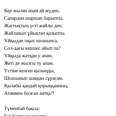
Кер жылан апам ай жүдеп,
Сапардан шаршап барыпты.
Жастықтың үсті жайлы деп,
Жайланып ұйықтап қалыпты.
Ұйқыдан оқыс шошынса,
Сол-дағы кешпес айып па?
Ұйқыда жатқан у апам,
Жеті де жылғы ту апам.
Үстіне келген қызыңды,
Шошынып шаққан сұрасам.
Қылабы қандай қорыққанның,
Атаммен болған антқа?!
Түменбай бақсы:
Екі басты қу жылан,