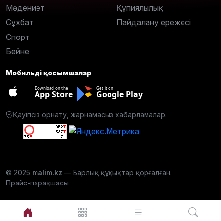
Мәдениет
Құпиялылық
Сұхбат
Пайдалану ережесі
Спорт
Бейне
Мобильді қосымшалар
Download on the
Get it on
App Store
Google Play
Қауіпсіз орнату, жарнамасыз хабарламалар.
© 2025
malim.kz
— Барлық құқықтар қорғалған.
Прайс-парақшасы