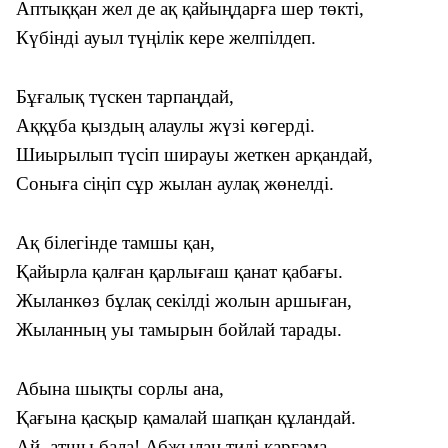
Аптыққан жел де ақ қайыңдарға шер төкті,
Күбінді ауыл түңілік кере желпілдеп.
Бұғалық түскен тарпаңдай,
Аққұба қыздың алаулы жүзі көгерді.
Шиырылып түсіп ширауы жеткен арқандай,
Соныға сіңіп сұр жылан аулақ жөнелді.
Ақ білегінде тамшы қан,
Қайырла қалған қарлығаш қанат қабағы.
Жыланкөз бұлақ секілді жолын аршыған,
Жыланның уы тамырын бойлай тарады.
Абына шықты сорлы ана,
Қағына қасқыр қамалай шапқан құландай.
Ай, атшы бала! Абжылан тиді қарғама,