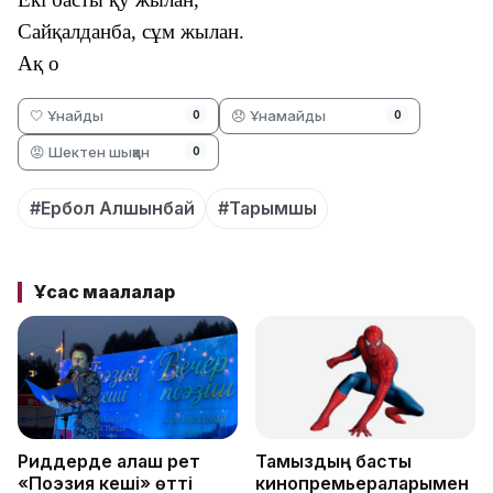
Сайқалданба, сұм жылан.
Ақ о
🤍 Ұнайды
😞 Ұнамайды
0
0
😡 Шектен шыққан
0
#Ербол Алшынбай
#Тарымшы
Ұқсас мақалалар
Риддерде алғаш рет
Тамыздың басты
«Поэзия кеші» өтті
кинопремьераларымен