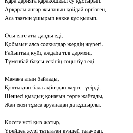
Қара дарияға қарақошқыл су құстырып.
Арқарлы аңғар жыланын қойдай өргізген,
Аса таяғын ұшырып көкке құс қылып.
Осы елге аты даңды еді,
Қобызын алса солқылдар жердің жүрегі.
Ғайыптың күйі, аждаһа тілі дәрмені,
Түменбай бақсы ескінің соңы бұл еді.
Мамаға атын байлады,
Қолтықтап бала ақбоздан жерге түсірді.
Шешесі қыздың қонағын төрге жайғады,
Жан екен тұмса аруанадан да құшырлы.
Көсеге үсті қыз жатыр,
Үрейден жүзі тұтылған күндей талаурап.