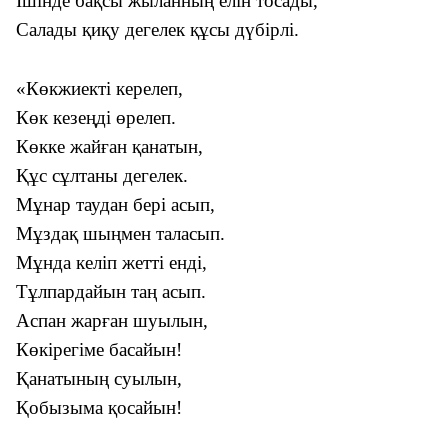
Ішінде бақсы жыланның елін тосады,
Салады қиқу дегелек құсы дүбірлі.
«Көкжиекті керелеп,
Көк кезеңді өрелеп.
Көкке жайған қанатын,
Құс сұлтаны дегелек.
Мұнар таудан бері асып,
Мұздақ шыңмен таласып.
Мұнда келіп жетті енді,
Тұлпардайын таң асып.
Аспан жарған шуылын,
Көкірегіме басайын!
Қанатының суылын,
Қобызыма қосайын!