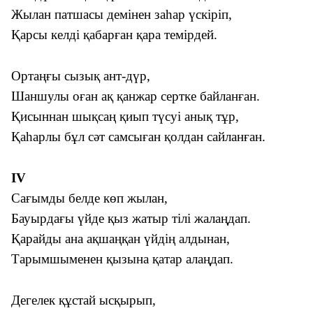
Жылан патшасы демінен заһар үскіріп,
Қарсы келді қабарған қара темірдей.
Ортаңғы сызық ант-дүр,
Шаншулы оған ақ қанжар сертке байланған.
Қисыннан шықсаң қиып түсуі анық тұр,
Қаһарлы бұл сәт самсыған қолдан сайланған.
IV
Сағымды белде көп жылан,
Бауырдағы үйде қыз жатыр тілі жалаңдап.
Қарайды ана ақшаңқан үйдің алдынан,
Тарымшыменен қызына қатар алаңдап.
Дегелек құстай ысқырып,