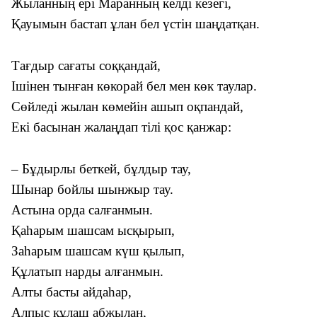
Жыланның ері Маранның келді кезегі,
Қауымын бастап ұлан бел үстін шаңдатқан.
Тағдыр сағаты соққандай,
Ішінен тынған көкорай бел мен көк таулар.
Сөйледі жылан көмейін ашып оқпандай,
Екі басынан жалаңдап тілі қос қанжар:
– Бұдырлы беткей, бұлдыр тау,
Шынар бойлы шынжыр тау.
Астына орда салғанмын.
Қаһарым шашсам ысқырып,
Заһарым шашсам күш қылып,
Құлатып нарды алғанмын.
Алты басты айдаһар,
Алпыс құлаш абжылан,