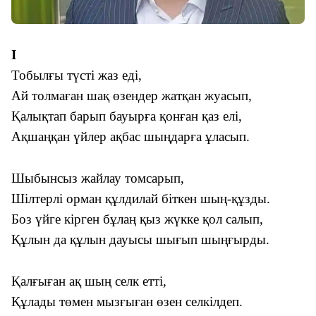
І
Тобылғы түсті жаз еді,
Ай толмаған шақ өзендер жатқан жуасып,
Қалықтап барып бауырға қонған қаз елі,
Ақшаңқан үйлер ақбас шыңдарға ұласып.
Шыбынсыз жайлау томсарып,
Шілтерлі орман құлдилай біткен шың-құзды.
Боз үйге кірген бұлаң қыз жүкке қол салып,
Құлын да құлын дауысы шығып шыңғырды.
Қалғыған ақ шың селк етті,
Құлады төмен мызғыған өзен селкілдеп.