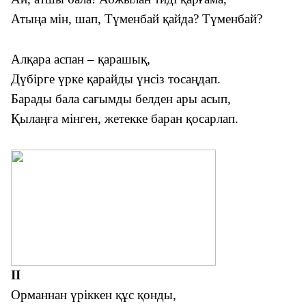
Атыңа мін, шап, Түменбай қайда? Түменбай?
Алқара аспан – қарашық,
Дүбірге үрке қарайды үнсіз тосаңдап.
Барады бала сағымды белден ары асып,
Қылаңға мінген, жетекке баран қосарлап.
ІІ
Орманнан үріккен құс қонды,