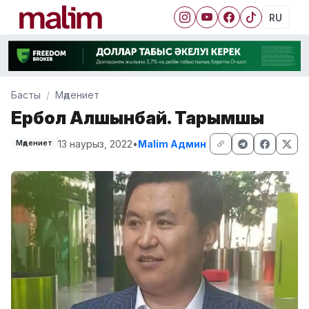
RU
Басты
Мәдениет
Ербол Алшынбай. Тарымшы
13 наурыз, 2022
•
Malim Админ
Мәдениет