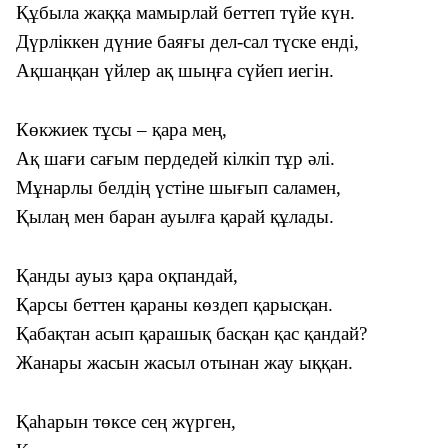
Құбыла жаққа мамырлай беттеп түйе күн.
Дүрліккен дүние баяғы дел-сал түске енді,
Ақшаңқан үйлер ақ шыңға сүйеп иегін.
Көкжиек тұсы – қара мең,
Ақ шағи сағым пердедей кілкіп тұр әлі.
Мұнарлы белдің үстіне шығып саламен,
Қылаң мен баран ауылға қарай құлады.
Қанды ауыз қара оқпандай,
Қарсы беттен қараны көздеп қарысқан.
Қабақтан асып қарашық басқан қас қандай?
Жанары жасын жасыл отынан жау ыққан.
Қаһарын төксе сең жүрген,