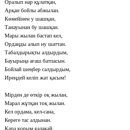
Оралып нар құлатқан,
Арқан бойлы абжылан.
Көмейінен у шашқан,
Танауынан бу шашқан.
Мары жылан бастап кел,
Ордаңды алып ну шаттан.
Табалдырықты алдырдым,
Бауырыңа ағаш батпасын.
Бойлай шеңбер салдырдым,
Иреңдей келіп жат қасым!
Мірден де өткір оқ жылан,
Марал жұтқан тоқ жылан.
Кел ордама, кел-сана,
Кереге тас алдынан.
Қара қорым қалақай,