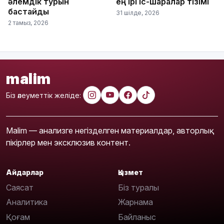
әлемдік турын
ең ірі іс-шаралар тізімі
бастайды
31 шілде, 2026
2 тамыз, 2026
malim
Біз әлеуметтік желіде:
Malim — анализге негізделген материалдар, авторлық
пікірлер мен эксклюзив контент.
Айдарлар
Қызмет
Саясат
Біз туралы
Аналитика
Жарнама
Қоғам
Байланыс