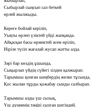
жыбырлап,
Сыбырлай сыңсып сал беткей
өрлей жылжыды.
Кереге бойлай керіліп,
Уықты өрлеп үзіктей үйді жапқанда.
Айқасқан басы өрмектей әсем өріліп,
Иіріле түсіп жағалай жусап жатты алда.
Зәрі бар көздің ұшында,
Сықырлап үйдің сүйегі зілден қалжырап.
Тарымшы қонған шеңбердің желке тұсында,
Қос жылан тұрды қожабау сынды салбырап.
Тарымшы алды үш сызық,
Үш дүниенің тәңірі сызған шегіндей.