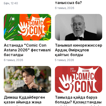
таныссыз ба?
Бүгін, 12:40
6 тамыз, 2026
Астанада "Comic Con
Танымал кинорежиссер
Astana 2026" фестивалі
Ардақ Әмірқұлов
басталды
қайтыс болды
6 тамыз, 2026
5 тамыз, 2026
Димаш Құдайберген
Тамызда қайда баруға
қазан айында жаңа
болады? Қазақстандағы