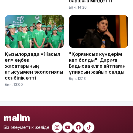
баршаға міндетті
Бүгін, 14:26
Қызылордада «Жасыл
"Қорғансыз күндерім
ел» еңбек
көп болды": Дариға
жасақтарының
Бадықова елге айтпаған
қатысуымен экологиялық
құпиясын жайып салды
сенбілік өтті
Бүгін, 12:13
Бүгін, 13:00
malim
Біз әлеуметтік желіде: