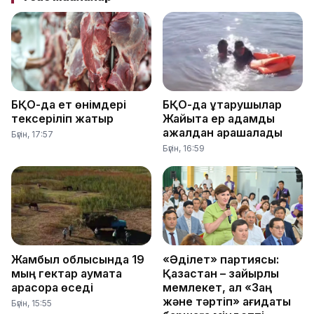
БҚО-да ет өнімдері
БҚО-да құтқарушылар
тексеріліп жатыр
Жайықта ер адамды
ажалдан арашалады
Бүгін, 17:57
Бүгін, 16:59
Жамбыл облысында 19
«Әділет» партиясы:
мың гектар аумақта
Қазақстан – зайырлы
қарасора өседі
мемлекет, ал «Заң
және тәртіп» қағидаты
Бүгін, 15:55