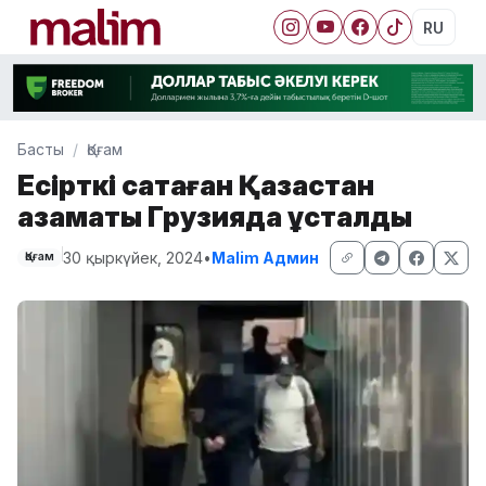
RU
Басты
Қоғам
Есірткі сақтаған Қазақстан
азаматы Грузияда ұсталды
30 қыркүйек, 2024
•
Malim Админ
Қоғам