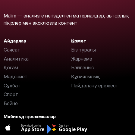
Malim — анализге негізделген материалдар, авторлық
пікірлер мен эксклюзив контент.
Айдарлар
Қызмет
Саясат
Біз туралы
Аналитика
Жарнама
Қоғам
Байланыс
Мәдениет
Құпиялылық
Сұхбат
Пайдалану ережесі
Спорт
Бейне
Мобильді қосымшалар
Download on the
Get it on
App Store
Google Play