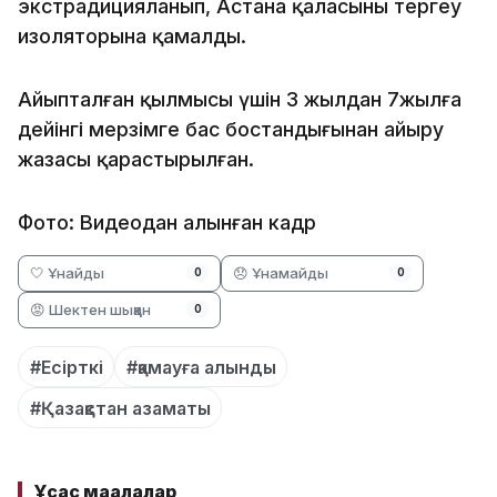
экстрадицияланып, Астана қаласының тергеу
изоляторына қамалды.
Айыпталған қылмысы үшін 3 жылдан 7жылға
дейінгі мерзімге бас бостандығынан айыру
жазасы қарастырылған.
Фото: Видеодан алынған кадр
🤍 Ұнайды
😞 Ұнамайды
0
0
😡 Шектен шыққан
0
#Есірткі
#қамауға алынды
#Қазақстан азаматы
Ұқсас мақалалар