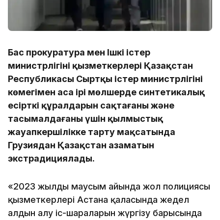
Бас прокуратура мен Ішкі істер
министрлігінің қызметкерлері Қазақстан
Республикасы Сыртқы істер министрлігінің
көмегімен аса ірі мөлшерде синтетикалық
есірткі құралдарын сақтағаны және
тасымалдағаны үшін қылмыстық
жауапкершілікке тарту мақсатында
Грузиядан Қазақстан азаматын
экстрадициялады.
«2023 жылдың маусым айында жол полициясы
қызметкерлері Астана қаласында жедел
алдын алу іс-шараларын жүргізу барысында