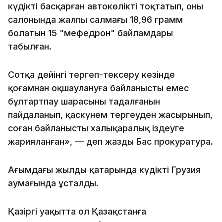
күдікті басқарған автокөлікті тоқтатып, оның
салонында жалпы салмағы 18,96 грамм
болатын 15 "мефедрон" байламдары
табылған.
Сотқа дейінгі тергеп-тексеру кезінде
қоғамнан оқшаулануға байланысты емес
бұлтартпау шарасының таңдалғанын
пайдаланып, қаскүнем тергеуден жасырынып,
соған байланысты халықаралық іздеуге
жарияланған», — деп жазды Бас прокуратура.
Ағымдағы жылдың қаңтарында күдікті Грузия
аумағында ұсталды.
Қазіргі уақытта ол Қазақстанға