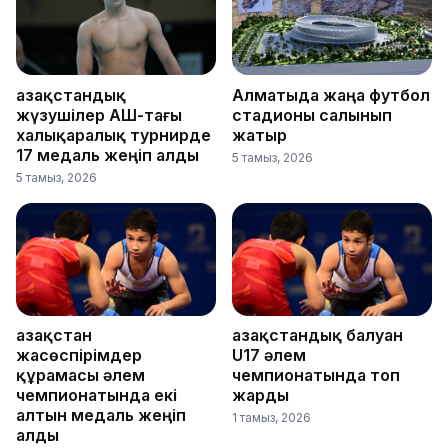
Қазақстандық
Алматыда жаңа футбол
жүзушілер АҚШ-тағы
стадионы салынып
халықаралық турнирде
жатыр
17 медаль жеңіп алды
5 тамыз, 2026
5 тамыз, 2026
Қазақстан
Қазақстандық балуан
жасөспірімдер
U17 әлем
құрамасы әлем
чемпионатында топ
чемпионатында екі
жарды
алтын медаль жеңіп
1 тамыз, 2026
алды