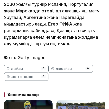
2030 жылғы турнир Испания, Португалия
және Мароккода өтеді, ал алғашқы үш матч
Уругвай, Аргентина және Парагвайда
ұйымдастырылады. Егер ФИФА жаңа
реформаны қабылдаса, Қазақстан сияқты
құрамаларға әлем чемпионатына жолдама
алу мүмкіндігі артуы ықтимал.
Фото: Getty Images
🤍 Ұнайды
😞 Ұнамайды
0
0
😡 Шектен шыққан
0
Ұқсас мақалалар