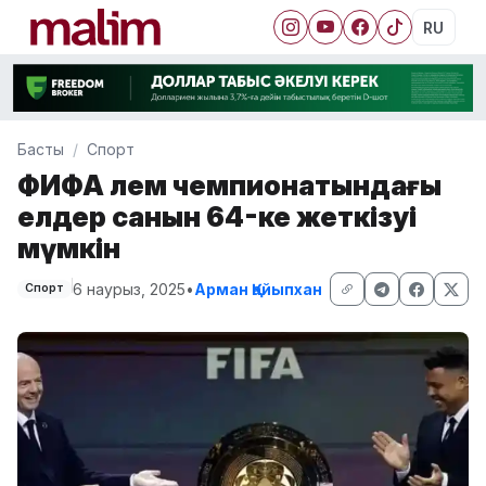
RU
Басты
Спорт
ФИФА әлем чемпионатындағы
елдер санын 64-ке жеткізуі
мүмкін
6 наурыз, 2025
•
Арман Қайыпхан
Спорт