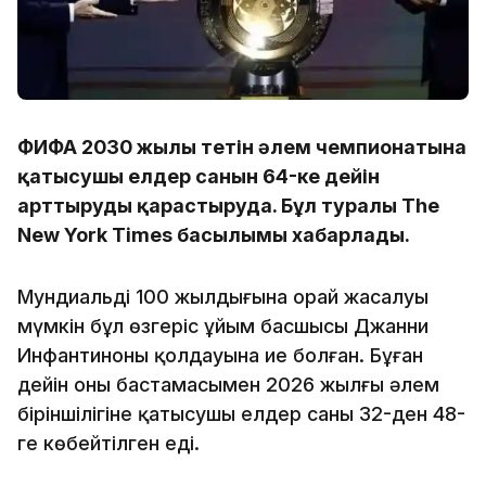
ФИФА 2030 жылы өтетін әлем чемпионатына
қатысушы елдер санын 64-ке дейін
арттыруды қарастыруда. Бұл туралы The
New York Times басылымы хабарлады.
Мундиальдің 100 жылдығына орай жасалуы
мүмкін бұл өзгеріс ұйым басшысы Джанни
Инфантиноның қолдауына ие болған. Бұған
дейін оның бастамасымен 2026 жылғы әлем
біріншілігіне қатысушы елдер саны 32-ден 48-
ге көбейтілген еді.