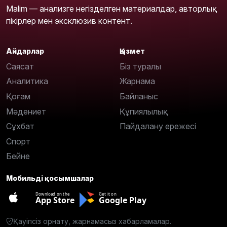
Malim — анализге негізделген материалдар, авторлық
пікірлер мен эксклюзив контент.
Айдарлар
Қызмет
Саясат
Біз туралы
Аналитика
Жарнама
Қоғам
Байланыс
Мәдениет
Құпиялылық
Сұхбат
Пайдалану ережесі
Спорт
Бейне
Мобильді қосымшалар
Download on the
Get it on
App Store
Google Play
Қауіпсіз орнату, жарнамасыз хабарламалар.