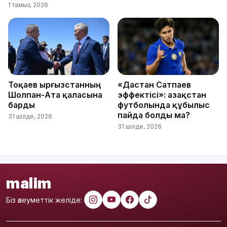
1 тамыз, 2026
Тоқаев Қырғызстанның
«Дастан Сатпаев
Шолпан-Ата қаласына
эффектісі»: Қазақстан
барды
футболында құбылыс
пайда болды ма?
31 шілде, 2026
31 шілде, 2026
malim
Біз әлеуметтік желіде: