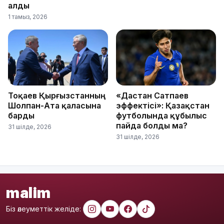
алды
1 тамыз, 2026
Тоқаев Қырғызстанның
«Дастан Сатпаев
Шолпан-Ата қаласына
эффектісі»: Қазақстан
барды
футболында құбылыс
пайда болды ма?
31 шілде, 2026
31 шілде, 2026
malim
Біз әлеуметтік желіде: