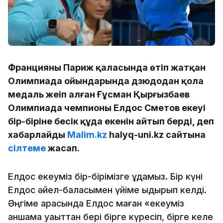
Францияның Париж қаласында өтіп жатқан
Олимпиада ойындарында дзюдодан қола
медаль жеңіп алған Ғұсман Қырғызбаев
Олимпиада чемпионы Елдос Сметов екеуі
бір-біріне бесік құда екенін айтып берді, деп
хабарлайды
Malim.kz
halyq-uni.kz сайтына
сілтеме
жасап.
Елдос екеуміз бір-бірімізге құдамыз. Бір күні
Елдос әйел-баласымен үйіме қыдырып келді.
Әңгіме арасында Елдос маған «екеуміз
қаншама уақыттан бері бірге күресіп, бірге келе