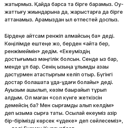
жатырмыз. Қайда барсақ та бірге барамыз. Оқу-
жаттығу жиындарына да, жарыстарға да бірге
аттанамыз. Арамыздан қыл өтпестей доспыз.
Бірдеңе айтсам ренжіп қалмайсың ба» деді.
Көңілімде ештеңе жоқ, берден «айта бер,
ренжімеймін» дедім. «Екеуміздің
достығымыз мәңгілік болсын. Сенде қыз бар,
менде ұл бар. Сенің қызыңа ұлымды қазақы
дәстүрмен атастырғым келіп отыр. Бүгінгі
достар болашақта құда-құдағи болайық» деді.
Ауызым ашылып, көзім бақырайып тұрып
қалдым. Ол маған «сол күнге жеткізсін
демейсің ба? Мен сырғамды алып келдім»
деп қызыма сырға тақты. Осылай екеуміз қазір
бір-бірімізді көрсек «құдеке» деп сөйлесеміз»,