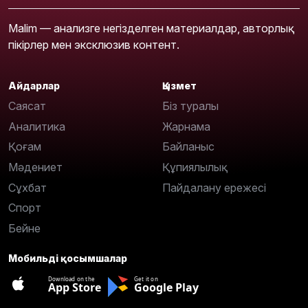
Malim — анализге негізделген материалдар, авторлық
пікірлер мен эксклюзив контент.
Айдарлар
Қызмет
Саясат
Біз туралы
Аналитика
Жарнама
Қоғам
Байланыс
Мәдениет
Құпиялылық
Сұхбат
Пайдалану ережесі
Спорт
Бейне
Мобильді қосымшалар
Download on the
Get it on
App Store
Google Play