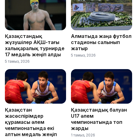
Қазақстандық
Алматыда жаңа футбол
жүзушілер АҚШ-тағы
стадионы салынып
халықаралық турнирде
жатыр
17 медаль жеңіп алды
5 тамыз, 2026
5 тамыз, 2026
Қазақстан
Қазақстандық балуан
жасөспірімдер
U17 әлем
құрамасы әлем
чемпионатында топ
чемпионатында екі
жарды
алтын медаль жеңіп
1 тамыз, 2026