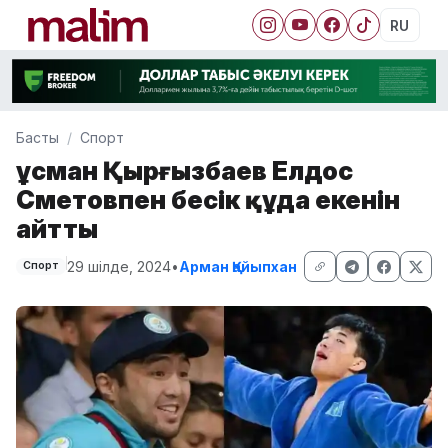
RU
Басты
Спорт
Ғұсман Қырғызбаев Елдос
Сметовпен бесік құда екенін
айтты
29 шілде, 2024
•
Арман Қайыпхан
Спорт