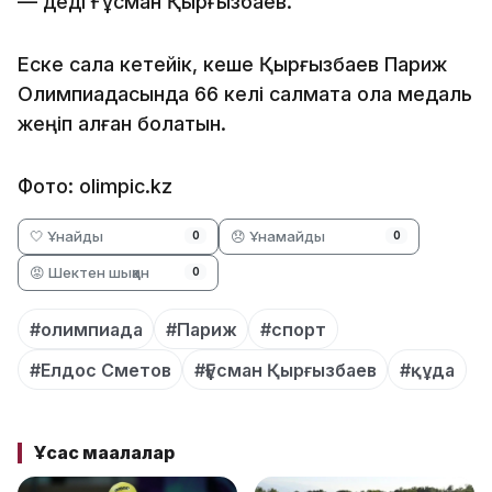
— деді Ғұсман Қырғызбаев.
Еске сала кетейік, кеше Қырғызбаев Париж
Олимпиадасында 66 келі салмақта қола медаль
жеңіп алған болатын.
Фото: olimpic.kz
🤍 Ұнайды
😞 Ұнамайды
0
0
😡 Шектен шыққан
0
#олимпиада
#Париж
#спорт
#Елдос Сметов
#Ғұсман Қырғызбаев
#құда
Ұқсас мақалалар