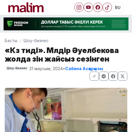
RU
Басты
Шоу-бизнес
«Көз тиді». Мөлдір Әуелбекова
жолда өзін жайсыз сезінген
21 маусым, 2024
•
Сабина Асқарқызы
Шоу-бизнес