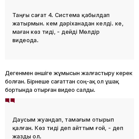
Таңғы сағат 4. Система қабылдап
жатырмын. Әкем дәріханадан келді. Әке,
маған көз тиді, - дейді Мөлдір
видеода.
Дегенмен әншіге жұмысын жалғастыру керек
болған. Бірнеше сағаттан соң-ақ ол ұшақ
бортында отырған видео салды.
Даусым жуандап, тамағым отырып
қалған. Көз тиді деп айттым ғой, - деп
жазды ол.