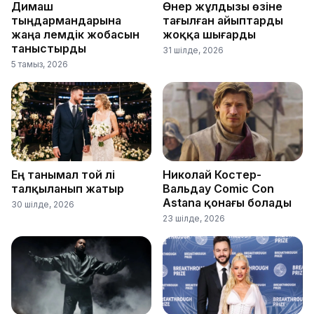
Димаш
Өнер жұлдызы өзіне
тыңдармандарына
тағылған айыптарды
жаңа әлемдік жобасын
жоққа шығарды
таныстырды
31 шілде, 2026
5 тамыз, 2026
Ең танымал той әлі
Николай Костер-
талқыланып жатыр
Вальдау Comic Con
Astana қонағы болады
30 шілде, 2026
23 шілде, 2026