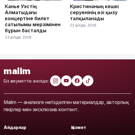
Канье Уэстің
Кристинаның кешкі
Алматыдағы
серуенінің өзі қызу
концертіне билет
талқыланады
сатылымы мерзімінен
22 шілде, 2026
бұрын басталды
23 шілде, 2026
malim
Біз әлеуметтік желіде:
Malim — анализге негізделген материалдар, авторлық
пікірлер мен эксклюзив контент.
Айдарлар
Қызмет