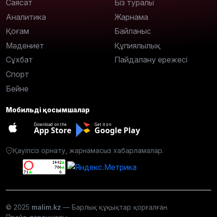
Саясат
Біз туралы
Аналитика
Жарнама
Қоғам
Байланыс
Мәдениет
Құпиялылық
Сұхбат
Пайдалану ережесі
Спорт
Бейне
Мобильді қосымшалар
Download on the
Get it on
App Store
Google Play
Қауіпсіз орнату, жарнамасыз хабарламалар.
© 2025
malim.kz
— Барлық құқықтар қорғалған.