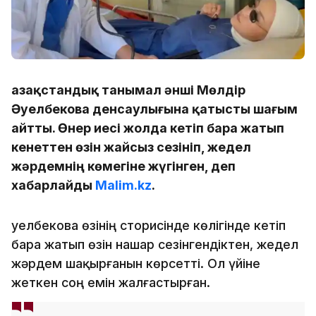
Қазақстандық танымал әнші Мөлдір
Әуелбекова денсаулығына қатысты шағым
айтты. Өнер иесі жолда кетіп бара жатып
кенеттен өзін жайсыз сезініп, жедел
жәрдемнің көмегіне жүгінген, деп
хабарлайды
Malim.kz
.
Әуелбекова өзінің сторисінде көлігінде кетіп
бара жатып өзін нашар сезінгендіктен, жедел
жәрдем шақырғанын көрсетті. Ол үйіне
жеткен соң емін жалғастырған.