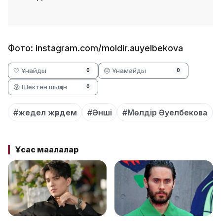
Фото: instagram.com/moldir.auyelbekova
🤍 Ұнайды
😞 Ұнамайды
0
0
😡 Шектен шыққан
0
#жедел жәрдем
#Әнші
#Мөлдір Әуелбекова
Ұқсас мақалалар