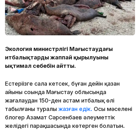
Экология министрлігі Маңғыстаудағы
итбалықтардың жаппай қырылуының
ықтимал себебін айтты.
Естеріңізге сала кетсек, бүған дейін қазан
айының соңында Маңғыстау облысында
жағалаудан 150-ден астам итбалық өлі
табылғаны туралы
жазған едік.
Осы мәселені
блогер Азамат Сәрсенбаев әлеуметтік
желідегі парақшасында көтерген болатын.