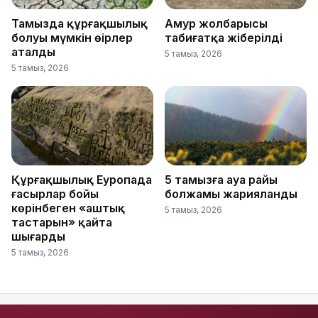
Тамызда құрғақшылық
Амур жолбарысы
болуы мүмкін өңірлер
табиғатқа жіберілді
аталды
5 тамыз, 2026
5 тамыз, 2026
Құрғақшылық Еуропада
5 тамызға ауа райы
ғасырлар бойы
болжамы жарияланды
көрінбеген «аштық
5 тамыз, 2026
тастарын» қайта
шығарды
5 тамыз, 2026