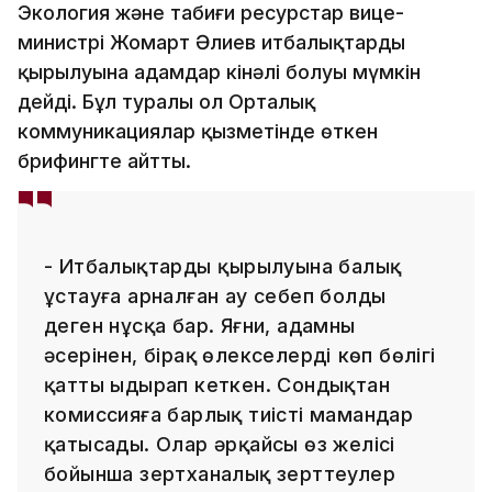
Экология және табиғи ресурстар вице-
министрі Жомарт Әлиев итбалықтардың
қырылуына адамдар кінәлі болуы мүмкін
дейді. Бұл туралы ол Орталық
коммуникациялар қызметінде өткен
брифингте айтты.
- Итбалықтардың қырылуына балық
ұстауға арналған ау себеп болды
деген нұсқа бар. Яғни, адамның
әсерінен, бірақ өлекселердің көп бөлігі
қатты ыдырап кеткен. Сондықтан
комиссияға барлық тиісті мамандар
қатысады. Олар әрқайсы өз желісі
бойынша зертханалық зерттеулер