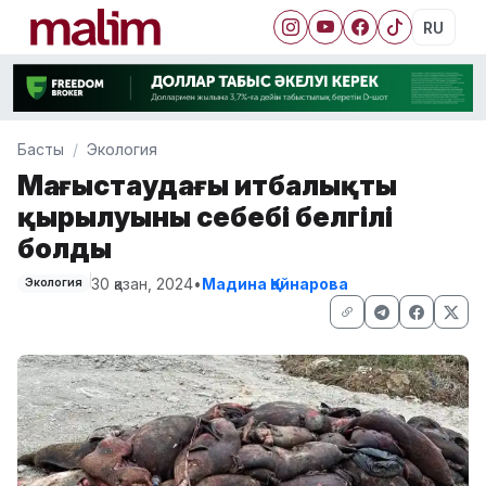
RU
Басты
Экология
Маңғыстаудағы итбалықтың
қырылуының себебі белгілі
болды
30 қазан, 2024
•
Мадина Қайнарова
Экология