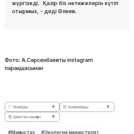
жүргізеді. Қазір біз нәтижелерін күтіп
отырмыз, - деді Әлиев.
Фото: А.Сәрсенбаевтың instagram
парақшасынан
🤍 Ұнайды
😞 Ұнамайды
0
0
😡 Шектен шыққан
0
#Маңғыстау
#Экология министрлігі