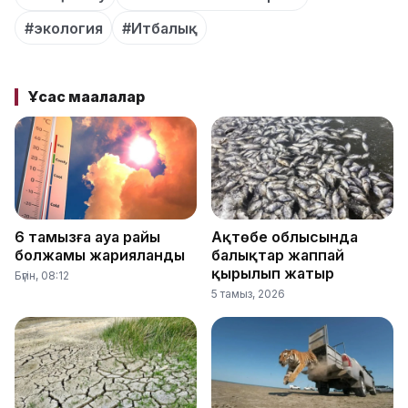
#экология
#Итбалық
Ұқсас мақалалар
6 тамызға ауа райы
Ақтөбе облысында
болжамы жарияланды
балықтар жаппай
қырылып жатыр
Бүгін, 08:12
5 тамыз, 2026