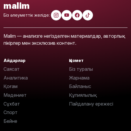
malim
Біз әлеуметтік желіде:
Malim — анализге негізделген материалдар, авторлық
пікірлер мен эксклюзив контент.
Айдарлар
Қызмет
Саясат
Біз туралы
Аналитика
Жарнама
Қоғам
Байланыс
Мәдениет
Құпиялылық
Сұхбат
Пайдалану ережесі
Спорт
Бейне