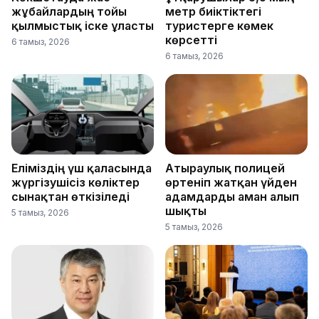
жұбайлардың тойы
метр биіктіктегі
қылмыстық іске ұласты
туристерге көмек
көрсетті
6 тамыз, 2026
6 тамыз, 2026
Еліміздің үш қаласында
Атыраулық полицей
жүргізушісіз көліктер
өртеніп жатқан үйден
сынақтан өткізіледі
адамдарды аман алып
шықты
5 тамыз, 2026
5 тамыз, 2026