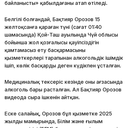
байланысты» қабылдағаны атап өтіледі.
Белгілі болғандай, Бақтияр Орозов 15
желтоқсанға қараған түні (сағат 01:40
шамасында) Қой-Таш ауылында Чүй облысы
бойынша жол қозғалысы қауіпсіздігін
қамтамасыз ету басқармасының
қызметкерлері тарапынан алкогольдік ішімдік
ішіп, көлік басқарды деген күдікпен ұсталған.
Медициналық тексеріс кезінде оның ағзасында
алкоголь бары расталған. Ал Бақтияр Орозов
видеода сыра ішкенін айтқан.
Еске салайық, Орозов бұл қызметке 2025
жылдың мамырында, Білім және ғылым