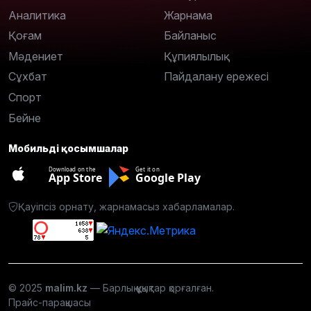
Аналитика
Жарнама
Қоғам
Байланыс
Мәдениет
Құпиялылық
Сұхбат
Пайдалану ережесі
Спорт
Бейне
Мобильді қосымшалар
Download on the
Get it on
App Store
Google Play
Қауіпсіз орнату, жарнамасыз хабарламалар.
© 2025
malim.kz
— Барлық құқықтар қорғалған.
Прайс-парақшасы