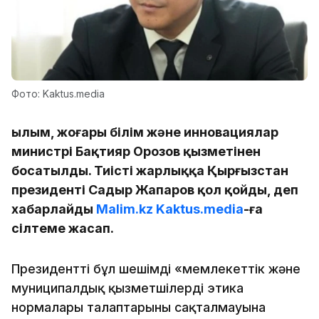
Фото: Kaktus.media
Ғылым, жоғары білім және инновациялар
министрі Бақтияр Орозов қызметінен
босатылды. Тиісті жарлыққа Қырғызстан
президенті Садыр Жапаров қол қойды, деп
хабарлайды
Malim.kz
Kaktus.media
-ға
сілтеме жасап.
Президенттің бұл шешімді «мемлекеттік және
муниципалдық қызметшілердің этика
нормалары талаптарының сақталмауына