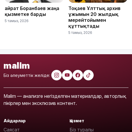
Қайрат Боранбаев жаңа
Тоқаев Ұлттық архив
қызметке барды
ұжымын 20 жылдық
мерейтойымен
5 тамыз, 2026
құттықтады
5 тамыз, 2026
malim
Біз әлеуметтік желіде:
Malim — анализге негізделген материалдар, авторлық
пікірлер мен эксклюзив контент.
Айдарлар
Қызмет
Саясат
Біз туралы