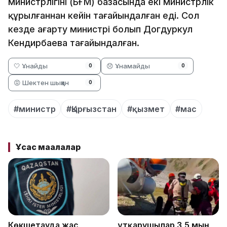
министрлігінің (БҒМ) базасында екі министрлік
құрылғаннан кейін тағайындалған еді. Сол
кезде ағарту министрі болып Догдуркул
Кендирбаева тағайындалған.
🤍 Ұнайды
😞 Ұнамайды
0
0
😡 Шектен шыққан
0
#министр
#Қырғызстан
#қызмет
#мас
Ұқсас мақалалар
Көкшетауда жас
Құтқарушылар 3,5 мың