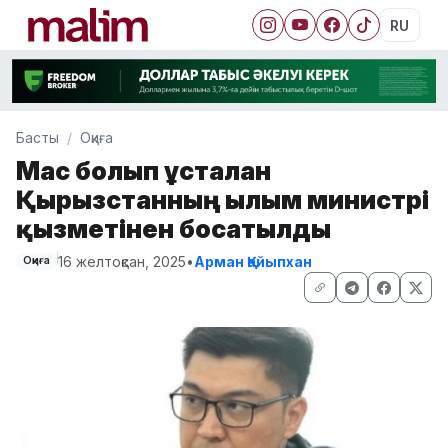
RU
Басты
Оқиға
Мас болып ұсталған
Қырғызстанның ғылым министрі
қызметінен босатылды
16 желтоқсан, 2025
•
Арман Қайыпхан
Оқиға