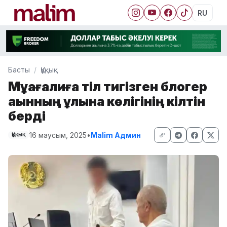
RU
Басты
Құқық
Мұқағалиға тіл тигізген блогер
ақынның ұлына көлігінің кілтін
берді
16 маусым, 2025
•
Malim Админ
Құқық