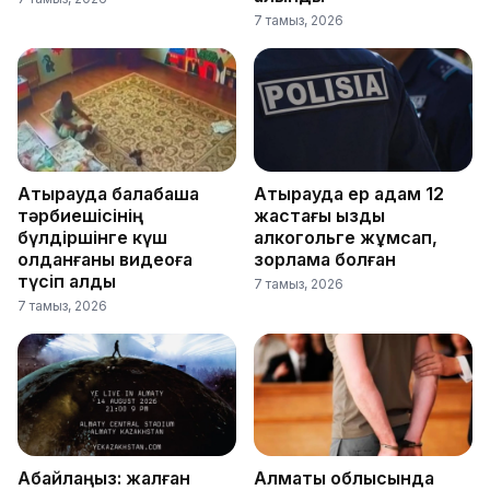
7 тамыз, 2026
Атырауда балабақша
Атырауда ер адам 12
тәрбиешісінің
жастағы қызды
бүлдіршінге күш
алкогольге жұмсап,
қолданғаны видеоға
зорламақ болған
түсіп қалды
7 тамыз, 2026
7 тамыз, 2026
Абайлаңыз: жалған
Алматы облысында