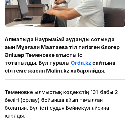
Алматыда Наурызбай аудандық сотында
ақын Мұқағали Мақатаевқа тіл тигізген блогер
Әлішер Теменовке қатысты іс
тоқтатылды. Бұл туралы
Orda.kz
сайтына
сілтеме жасап Malim.kz хабарлайды.
Теменовке Қылмыстық кодекстің 131-бабы 2-
бөлігі (Қорлау) бойынша айып тағылған
болатын. Бұл істі судья Бейнекүл Қайсина
қарады.