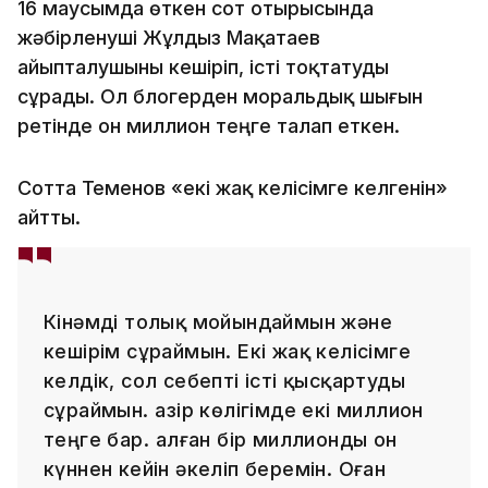
16 маусымда өткен сот отырысында
жәбірленуші Жұлдыз Мақатаев
айыпталушыны кешіріп, істі тоқтатуды
сұрады. Ол блогерден моральдық шығын
ретінде он миллион теңге талап еткен.
Сотта Теменов «екі жақ келісімге келгенін»
айтты.
Кінәмді толық мойындаймын және
кешірім сұраймын. Екі жақ келісімге
келдік, сол себепті істі қысқартуды
сұраймын. Қазір көлігімде екі миллион
теңге бар. Қалған бір миллионды он
күннен кейін әкеліп беремін. Оған