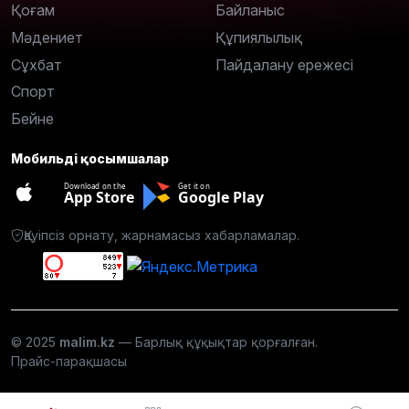
Қоғам
Байланыс
Мәдениет
Құпиялылық
Сұхбат
Пайдалану ережесі
Спорт
Бейне
Мобильді қосымшалар
Download on the
Get it on
App Store
Google Play
Қауіпсіз орнату, жарнамасыз хабарламалар.
© 2025
malim.kz
— Барлық құқықтар қорғалған.
Прайс-парақшасы