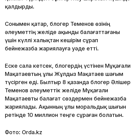
қалдырды.
Сонымен қатар, блогер Теменов өзінің
әлеуметтің желіде ақынды балағаттағаны
үшін күллі халықтан кешірім сұрап
бейнежазба жариялауға уәде етті.
Еске сала кетсек, блогердің үстінен Мұқағали
Мақатаевтың ұлы Жұлдыз Мақатаев шағым
түсірген еді. Былтыр 8 қазанда блогер Әлішер
Теменов әлеуметтік желіде Мұқағали
Мақатаевты балағат сөздермен бейнежазба
жариялады. Ақынның ұлы моральдық шығын
ретінде 10 миллион теңге сұраған болатын.
Фото: Orda.kz