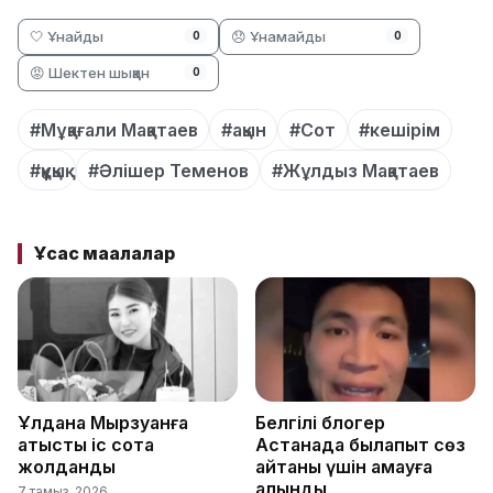
🤍 Ұнайды
😞 Ұнамайды
0
0
😡 Шектен шыққан
0
#Мұқағали Мақатаев
#ақын
#Сот
#кешірім
#құқық
#Әлішер Теменов
#Жұлдыз Мақатаев
Ұқсас мақалалар
Ұлдана Мырзуанға
Белгілі блогер
қатысты іс сотқа
Астанада былапыт сөз
жолданды
айтқаны үшін қамауға
алынды
7 тамыз, 2026