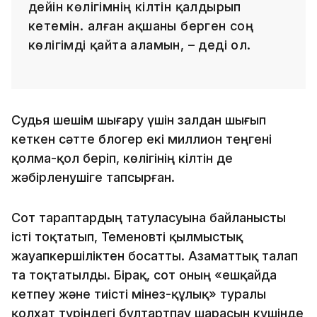
дейін көлігімнің кілтін қалдырып
кетемін. Қалған ақшаны берген соң
көлігімді қайта аламын, – деді ол.
Судья шешім шығару үшін залдан шығып
кеткен сәтте блогер екі миллион теңгені
қолма-қол беріп, көлігінің кілтін де
жәбірленушіге тапсырған.
Сот тараптардың татуласуына байланысты
істі тоқтатып, Теменовті қылмыстық
жауапкершіліктен босатты. Азаматтық талап
та тоқтатылды. Бірақ, сот оның «ешқайда
кетпеу және тиісті мінез-құлық» туралы
қолхат түріндегі бұлтартпау шарасын күшінде