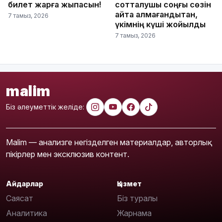
билет жарға жықпасын!
сотталушы соңғы сөзін
айта алмағандықтан,
7 тамыз, 2026
үкімнің күші жойылды
7 тамыз, 2026
malim
Біз әлеуметтік желіде:
Malim — анализге негізделген материалдар, авторлық
пікірлер мен эксклюзив контент.
Айдарлар
Қызмет
Саясат
Біз туралы
Аналитика
Жарнама