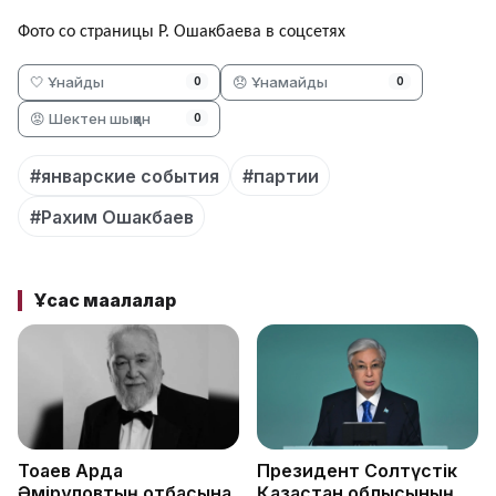
Фото со страницы Р. Ошакбаева в соцсетях
🤍 Ұнайды
😞 Ұнамайды
0
0
😡 Шектен шыққан
0
#январские события
#партии
#Рахим Ошакбаев
Ұқсас мақалалар
Тоқаев Ардақ
Президент Солтүстік
Әмірқұловтың отбасына
Қазақстан облысының