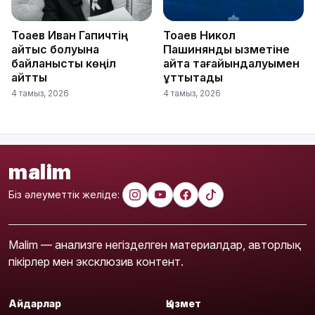
Тоқаев Иван Гапичтің
Тоқаев Никол
қайтыс болуына
Пашинянды қызметіне
байланысты көңіл
қайта тағайындалуымен
айтты
құттықтады
4 тамыз, 2026
4 тамыз, 2026
malim
Біз әлеуметтік желіде:
Malim — анализге негізделген материалдар, авторлық
пікірлер мен эксклюзив контент.
Айдарлар
Қызмет