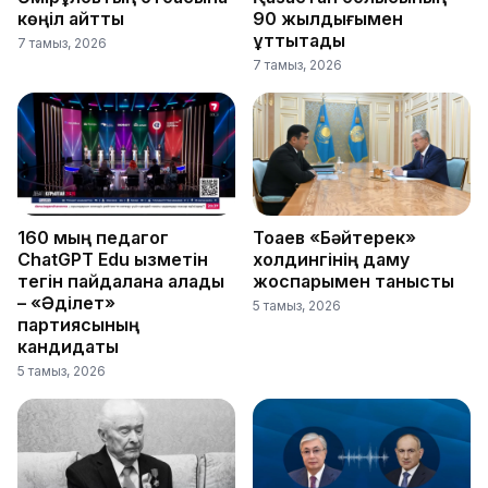
көңіл айтты
90 жылдығымен
құттықтады
7 тамыз, 2026
7 тамыз, 2026
160 мың педагог
Тоқаев «Бәйтерек»
ChatGPT Edu қызметін
холдингінің даму
тегін пайдалана алады
жоспарымен танысты
– «Әділет»
5 тамыз, 2026
партиясының
кандидаты
5 тамыз, 2026