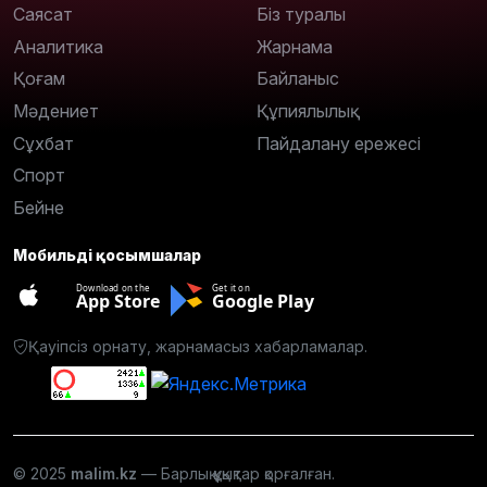
Саясат
Біз туралы
Аналитика
Жарнама
Қоғам
Байланыс
Мәдениет
Құпиялылық
Сұхбат
Пайдалану ережесі
Спорт
Бейне
Мобильді қосымшалар
Download on the
Get it on
App Store
Google Play
Қауіпсіз орнату, жарнамасыз хабарламалар.
© 2025
malim.kz
— Барлық құқықтар қорғалған.