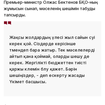
Премьер-министр Олжас Бектенов БҚО-ның
жұмысын сынап, мәселенің шешімін табуды
тапсырды.
Жақсы жолдардың үлесі жыл сайын өсуі
керек қой. Сіздерде керісінше
төмендеп бара жатыр. Тек мәселелерді
айтып қана қоймай, оларды шешу де
керек. Жергілікті бюджеттен тиісті
қаржы көлемін бөлу қажет. Бәрін
шешіңіздер, - деп ескерту жасады
Үкімет басшысы.