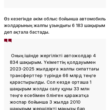
Өз кезегінде әкім облыс бойынша автомобиль
жолдарының жалпы ұзындығы 6 183 шақырым
деп ақтала бастады.
Оның ішінде жергілікті автожолдар 4
834 шақырым. Үкіметтің қолдауымен
2023-2025 жылдарға жалпы сипаттағы
трансферттер түрінде 66 млрд теңге
қарастырылды. Сол кезде орташа 1
шақырым жолды салу құны 33 млн
теңге есебімен бөлінген қаражатқа
жоспар бойынша 3 жылда 2010
шақырым жершілікті маңызы бар