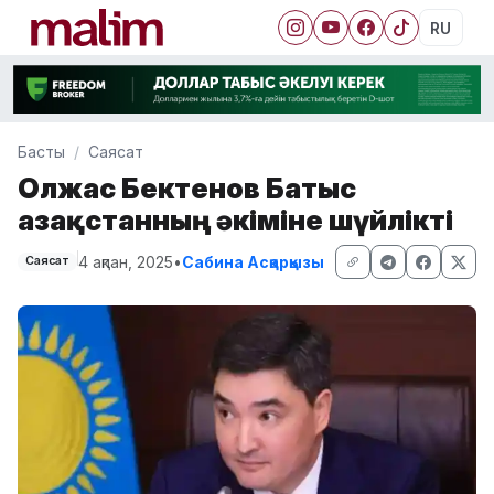
RU
Басты
Саясат
Олжас Бектенов Батыс
Қазақстанның әкіміне шүйлікті
4 ақпан, 2025
•
Сабина Асқарқызы
Саясат