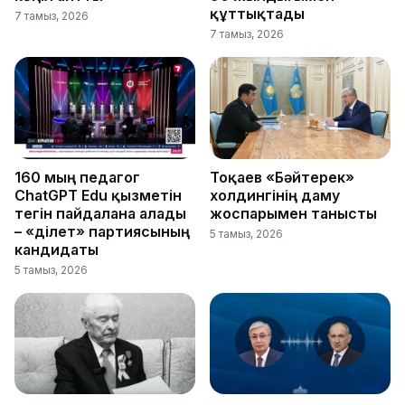
құттықтады
7 тамыз, 2026
7 тамыз, 2026
160 мың педагог
Тоқаев «Бәйтерек»
ChatGPT Edu қызметін
холдингінің даму
тегін пайдалана алады
жоспарымен танысты
– «Әділет» партиясының
5 тамыз, 2026
кандидаты
5 тамыз, 2026