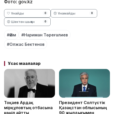
Фото: gov.kz
🤍 Ұнайды
😞 Ұнамайды
0
0
😡 Шектен шыққан
0
#Әкім
#Нариман Төреғалиев
#Олжас Бектенов
Ұқсас мақалалар
Тоқаев Ардақ
Президент Солтүстік
Әмірқұловтың отбасына
Қазақстан облысының
көңіл айтты
90 жылдығымен