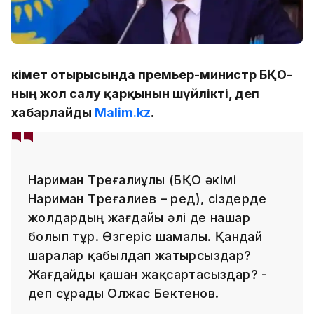
Үкімет отырысында премьер-министр БҚО-
ның жол салу қарқынын шүйлікті, деп
хабарлайды
Malim.kz
.
Нариман Төреғалиұлы (БҚО әкімі
Нариман Төреғалиев – ред), сіздерде
жолдардың жағдайы әлі де нашар
болып тұр. Өзгеріс шамалы. Қандай
шаралар қабылдап жатырсыздар?
Жағдайды қашан жақсартасыздар? -
деп сұрады Олжас Бектенов.