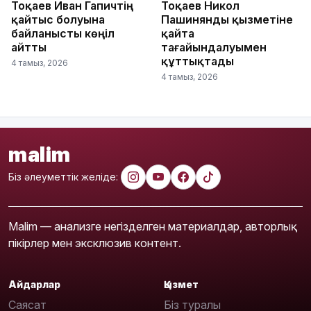
Тоқаев Иван Гапичтің
Тоқаев Никол
қайтыс болуына
Пашинянды қызметіне
байланысты көңіл
қайта
айтты
тағайындалуымен
құттықтады
4 тамыз, 2026
4 тамыз, 2026
malim
Біз әлеуметтік желіде:
Malim — анализге негізделген материалдар, авторлық
пікірлер мен эксклюзив контент.
Айдарлар
Қызмет
Саясат
Біз туралы