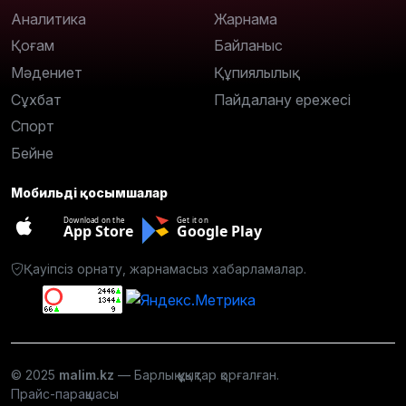
Аналитика
Жарнама
Қоғам
Байланыс
Мәдениет
Құпиялылық
Сұхбат
Пайдалану ережесі
Спорт
Бейне
Мобильді қосымшалар
Download on the
Get it on
App Store
Google Play
Қауіпсіз орнату, жарнамасыз хабарламалар.
© 2025
malim.kz
— Барлық құқықтар қорғалған.
Прайс-парақшасы